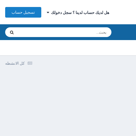
تسجيل حساب
هل لديك حساب لدينا ؟ سجل دخولك
كل الانشطه