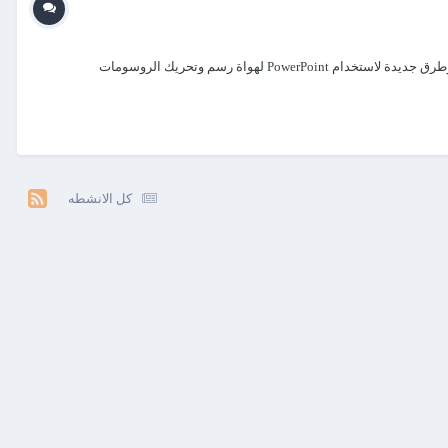
اتعلم موشن جرافيك بالبوربوينت رسم وتحريك لمشهد كسر البيضه وخروج الكتكوت البوربوينت أكثر من مجرد إنشاء شرائح العرض التقديمي يوجد أدوات وطرق جديدة لاستخدام PowerPoint لهواة رسم وتحريك الروسومات
كل الانشطه