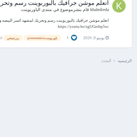
اتعلم موشن جرافيك بالبوربوينت رسم وتحر
khaledreda
قام بنشرموضوع في
منتدى الباوربوينت
https://youtu.be/zgUGrobp5xc
(و15 أك
1
يونيو 9, 2020
باوربوينتpresentation
برزنتيشن
الرئيسيه
البحث