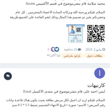
محمد سلامة
قام بنشرموضوع في
قسم الأكسيس Access
السلام عليكم ورحمة الله وبركاته السادة الاعضاء المحترمين .. كل عام
وحضرتكم بخير تم تصميم هذا المثال وذلك لتعم الفائدة على الجميع طريقة
عمل بطاقات دخول - كارنيهات باستخدام باركود ماتركس ويمكن ان تفيد اي
عضو لعمل كارنيهات / بطاقات لاي مؤسسة او شركة او وزارة ولمن لايعلم ما
هو...
3
مايو 2, 2019
16 replies
(و1 أكثر)
بطاقات دخول
باركود ماتركس
كارنيهات
ايمن احمد على
قام بنشرموضوع في
منتدى الاكسيل Excel
السلام عليكم اريد ان اعمل لكل مريض بطاقة بحيث يكون هناك قاعدة بيانات
رقم المريض+ الاسم+ صورة +تاريخ الانتهاء التصميم بسيط 5.5 * 8.5 سم
بالعرض و مرفق التصميم للكرت جزاكم الله كل خيرا