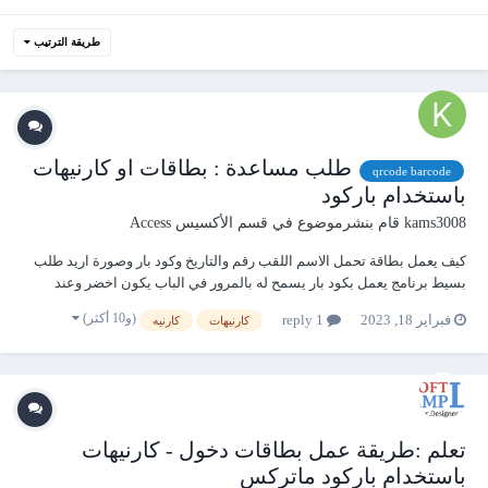
طريقة الترتيب
طلب مساعدة : بطاقات او كارنيهات
qrcode barcode
باستخدام باركود
kams3008
قام بنشرموضوع في
قسم الأكسيس Access
كيف يعمل بطاقة تحمل الاسم اللقب رقم والتاريخ وكود بار وصورة اريد طلب
بسيط برنامج يعمل بكود بار يسمح له بالمرور في الباب يكون اخضر وعند
الرفض يكون احمر شكرا لكم
(و10 أكثر)
فبراير 18, 2023
1 reply
كارنيهات
كارنيه
تعلم :طريقة عمل بطاقات دخول - كارنيهات
باستخدام باركود ماتركس