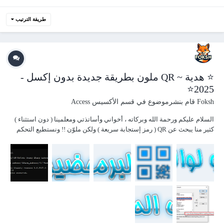
طريقة الترتيب
⭐ هدية ~ QR ملون بطريقة جديدة بدون إكسل -
2025⭐
Foksh
قام بنشرموضوع في
قسم الأكسيس Access
السلام عليكم ورحمة الله وبركاته ، أخواني وأساتذتي ومعلمينا ( دون استثناء )
كثير منا يبحث عن QR ( رمز إستجابة سريعة ) ولكن ملوّن !! ونستطيع التحكم
باللون حسب حاجته !! اليوم بطريقة بسيطة يتم تنفيذها بكل سلاسة سنحقق
ذلك . والفائدة على سبيل المثال :- الإبتعاد عن النمط ال...