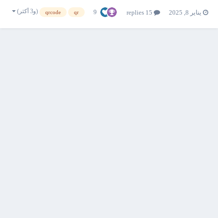
(و3 أكثر)
9
يناير 8, 2025
15 replies
qrcode
qr