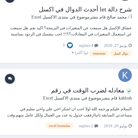
شرح دالة let أحدث الدوال في اكسل
أ / محمد صالح
قام بنشرموضوع في
منتدى الاكسيل Excel
عشاق الإكسل هل سمعت عن المتغيرات في البرمجة؟ اكيد نعم. هل سمعت
عن استعمال المتغيرات في المعادلات؟؟!!! اجب بنفسك في الردود بمناسبة
إعادة فتح المساجد للصلاة، هديتي حصريا لكل عشاق الحديث في برنامج
3
يونيو 27, 2020
4 replies
ميكروسوفت اكسل ms excel 365، شرح دالة let الجديدة. طريقة الاشتراك في
office insider...
(و2 أكثر)
دوال كسل
ostazmas
معادله لضرب الوقت في رقم
kahlosh
قام بنشرموضوع في
منتدى الاكسيل Excel
السلام عليكم ورحمه الله اولا احب ان اشكر اخي علي واخي سليم في
مساعدتي السابقه ثانياارفقت جدول به عدد من العمال ولكل عامل منهم وقت
اضافي المطلوب حساب هذه الساعات الاضافي مع العلم بأن الساعه الواحده
يوليو 20, 2019
2 replies
excel formulas
قيمتها 75 جنيه مثلا اذا كان الشخص أ لديه 5:00 ساعات فان قيمه هذه
الساعات 5*75 جنيه=375 جنيه و...