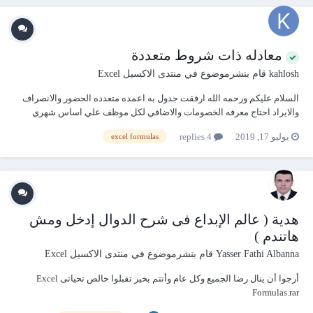
معادله ذات شروط متعددة
kahlosh
قام بنشرموضوع في
منتدى الاكسيل Excel
السلام عليكم ورحمه الله ارفقت جدول به اعمده متعدده الحضور والانصراف
والايراد احتاج معرفه الخصومات والاضافي لكل موظف علي اساس شهري
حيث ان الساعه الواحده لكل موظف 50 جنيه سواءا اكان اضافي او تأخير ثاني
يوليو 17, 2019
4 replies
excel formulas
شي احتاج معادله للشروط التاليه اذ كان اليوم هو الجمعه وكان قيمه الايراد
اقل من 600 جنيه ي...
هدية ( عالم الإبداع فى شرح الدوال إدخل ومش
هاتندم )
Yasser Fathi Albanna
قام بنشرموضوع في
منتدى الاكسيل Excel
أرجوا أن ينال رضا الجميع وكل عام وأنتم بخير تقبلوا خالص تحياتى Excel
Formulas.rar