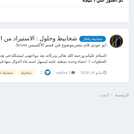
شخابيط وحلول : الاستيراد من ا
شخابيط وافكار
ابو جودي
قام بنشرموضوع في
قسم الأكسيس Access
السلام عليكم ورحمة الله تعالى وبركاته بعد مواجهتى لمشكلة فى هذ
الخطوات 1- انشاء وحدة نمطية عامة ليسهل استدعاء الدوال منها فى شتى زوايا التطبيق...
2
مايو 16, 2024
2 replies
شخابيط
شخابيط اب
الرئيسيه
البحث