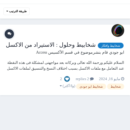
طريقة الترتيب
شخابيط وحلول : الاستيراد من الاكسل
شخابيط وافكار
ابو جودي
قام بنشرموضوع في
قسم الأكسيس Access
السلام عليكم ورحمة الله تعالى وبركاته بعد مواجهتى لمشكلة فى هذه النقطة
عند التعامل مع ملفات الاكسل بسبب اختلاف النسخ والتنسيق لملفات الاكسل
تبعا لاختلاف الاصدارات كانت هذه نتيجة وخلاصة افكاارى لحل مشاكلى اليكم
2
مايو 16, 2024
2 replies
الخطوات 1- انشاء وحدة نمطية عامة ليسهل استدعاء الدوال منها فى شتى
زوايا التطبيق...
(و8 أكثر)
شخابيط
شخابيط ابو جودى