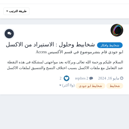
طريقة الترتيب
شخابيط وحلول : الاستيراد من الاكسل
شخابيط وافكار
ابو جودي
قام بنشرموضوع في
قسم الأكسيس Access
السلام عليكم ورحمة الله تعالى وبركاته بعد مواجهتى لمشكلة فى هذه النقطة
عند التعامل مع ملفات الاكسل بسبب اختلاف النسخ والتنسيق لملفات الاكسل
تبعا لاختلاف الاصدارات كانت هذه نتيجة وخلاصة افكاارى لحل مشاكلى اليكم
2
مايو 16, 2024
2 replies
الخطوات 1- انشاء وحدة نمطية عامة ليسهل استدعاء الدوال منها فى شتى
زوايا التطبيق...
(و8 أكثر)
شخابيط
شخابيط ابو جودى