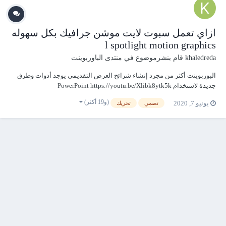
ازاي تعمل سبوت لايت موشن جرافيك بكل سهوله
l spotlight motion graphics
khaledreda
قام بنشرموضوع في
منتدى الباوربوينت
البوربوينت أكثر من مجرد إنشاء شرائح العرض التقديمي يوجد أدوات وطرق
جديدة لاستخدام PowerPoint https://youtu.be/Xlibk8ytk5k
(و19 أكثر)
يونيو 7, 2020
تصمي
تحريك