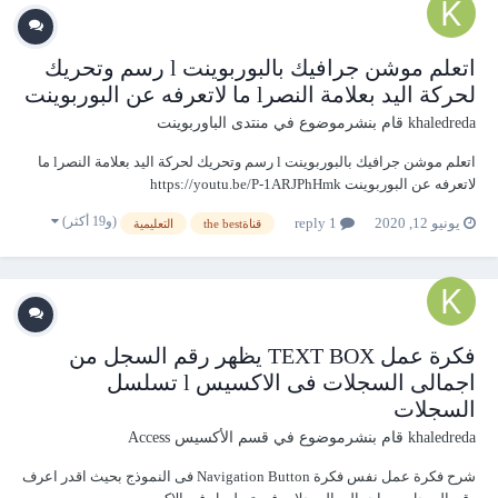
اتعلم موشن جرافيك بالبوربوينت l رسم وتحريك
لحركة اليد بعلامة النصرl ما لاتعرفه عن البوربوينت
khaledreda
قام بنشرموضوع في
منتدى الباوربوينت
اتعلم موشن جرافيك بالبوربوينت l رسم وتحريك لحركة اليد بعلامة النصرl ما
لاتعرفه عن البوربوينت https://youtu.be/P-1ARJPhHmk
(و19 أكثر)
يونيو 12, 2020
1 reply
قناةthe best
التعليمية
فكرة عمل TEXT BOX يظهر رقم السجل من
اجمالى السجلات فى الاكسيس l تسلسل
السجلات
khaledreda
قام بنشرموضوع في
قسم الأكسيس Access
شرح فكرة عمل نفس فكرة Navigation Button فى النموذج بحيث اقدر اعرف