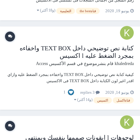
رقم السجل من اجمالى السجلات فى تسلسل فى الاكسيس
https://youtu.be/JG_c8YjtaDE
(و18 أكثر)
يونيو 19, 2020
قناةthe best
التعليمية
كتابة نص توضيحي داخل TEXT BOX واخفاءه
بمجرد الضغط عليه l اكسيس
khaledreda
قام بنشرموضوع في
قسم الأكسيس Access
كيفية كتابة نص توضيحي داخل TEXT BOX واخفاءه بمجرد الضغط عليه وازاي
اقدر اغير لون الكتابة داخل TEXT BOX فى الاكسيس
https://youtu.be/pWm5_-fm4rk
1
يونيو 14, 2020
3 replies
(و14 أكثر)
قناةاكسل
اكسيس
لوجوهات l ايقونات صممها بنفسك وبمنتهى