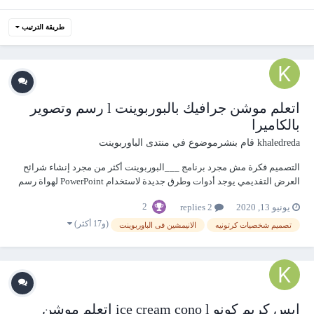
طريقة الترتيب
اتعلم موشن جرافيك بالبوربوينت l رسم وتصوير
بالكاميرا
khaledreda
قام بنشرموضوع في
منتدى الباوربوينت
التصميم فكرة مش مجرد برنامج ___البوربوينت أكثر من مجرد إنشاء شرائح
العرض التقديمي يوجد أدوات وطرق جديدة لاستخدام PowerPoint لهواة رسم
وتحريك الروسومات اتعلم موشن جرافيك بالبوربوينت l رسم وتصوير بالكاميرا
2
يونيو 13, 2020
2 replies
https://youtu.be/95RmLp4QoYw
(و17 أكثر)
تصميم شخصيات كرتونيه
الانيمشين فى الباوربوينت
ايس كريم كونو ice cream cono l اتعلم موشن