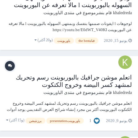
السهوله بالبوربوينت l مالا تعرفه عن البوربوينت
khaledreda
قام بنشرموضوع في
منتدى الباوربوينت
لوجوهات l ايقونات صممها بنفسك وبمنتهى السهوله بالبوربوينت l مالا تعرفه
عن البوربوينت https://youtu.be/E0dWT_V40KI
(و20 أكثر)
يونيو 15, 2020
قناةthe best
باوربوينت
اتعلم موشن جرافيك بالبوربوينت رسم وتحريك
لمشهد كسر البيضه وخروج الكتكوت
khaledreda
قام بنشرموضوع في
منتدى الباوربوينت
اتعلم موشن جرافيك بالبوربوينت رسم وتحريك لمشهد كسر البيضه وخروج
الكتكوت البوربوينت أكثر من مجرد إنشاء شرائح العرض التقديمي يوجد أدوات
وطرق جديدة لاستخدام PowerPoint لهواة رسم وتحريك الروسومات
(و15 أكثر)
1
يونيو 9, 2020
باوربوينتpresentation
برزنتيشن
https://youtu.be/zgUGrobp5xc