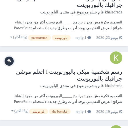
جرافيك بالبوربوينت
khaledreda
قام بنشرموضوع في
منتدى الباوربوينت
التصميم فكرة مش مجر د برنامج _____البوربوينت أكثر من مجرد إنشاء
شرائح العرض التقديمي يوجد أدوات وطرق جديدة لاستخدام PowerPoint
لهواة رسم وتحريك الروسومات اتعلم موشن جرافيك بالبوربوينت l ايس كريم
(و16 أكثر)
يونيو 23, 2020
1 reply
باوربوينت
presentation
كونو ice cream cono https://youtu.be/tv4Guep71Qo
رسم شخصية ميكي بالبوربوينت l اتعلم موشن
جرافيك بالبوربوينت
khaledreda
قام بنشرموضوع في
منتدى الباوربوينت
التصميم فكرة مش مجر د برنامج _____البوربوينت أكثر من مجرد إنشاء
شرائح العرض التقديمي يوجد أدوات وطرق جديدة لاستخدام PowerPoint
لهواة رسم وتحريك الروسومات رسم شخصية ميكي بالبوربوينت l اتعلم
(و16 أكثر)
يونيو 19, 2020
1 reply
قناةthe best
باوربوينت
موشن جرافيك بالبوربوينت https://youtu.be/qpz0-pjAoDc