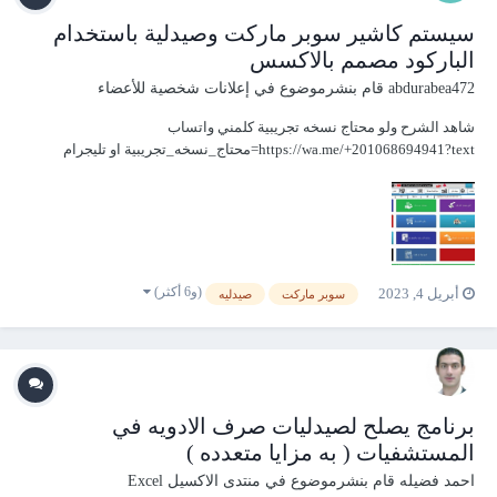
سيستم كاشير سوبر ماركت وصيدلية باستخدام
الباركود مصمم بالاكسس
abdurabea472
قام بنشرموضوع في
إعلانات شخصية للأعضاء
شاهد الشرح ولو محتاج نسخه تجريبية كلمني واتساب
https://wa.me/+201068694941?text=محتاج_نسخه_تجريبية او تليجرام
https://t.me/Programming472
(و6 أكثر)
أبريل 4, 2023
سوبر ماركت
صيدليه
برنامج يصلح لصيدليات صرف الادويه في
المستشفيات ( به مزايا متعدده )
احمد فضيله
قام بنشرموضوع في
منتدى الاكسيل Excel