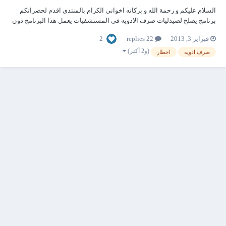
السلام عليكم و رحمة الله و بركاته اخواني الكرام بالمنتدى اقدم لحضراتكم
برنامج يصلح لصيدليات صرف الادويه في المستشفيات يعمل هذا البرنامج دون
فتح الاكسل و يقوم بعمل مسلسل لاخطارات صرف الادويه بعد ادخال بيانات
2
فبراير 3, 2013
22 replies
الصرف يقوم بطباعة اصل لاخطار الصرف و صورتين له و للعلم هذا البرنامج
للطباعه فق...
(و2 أكثر)
صرف ادويه
اخطار