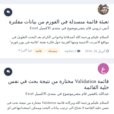
تعبئة قائمة منسدلة في الفورم من بيانات مفلترة
أنس دروبي
قام بنشرموضوع في
منتدى الاكسيل Excel
السلام عليكم ورحمة الله أصدقائنا واخواني الكرام بعد البحث الطويل في
مواقع الانترنت الاجنبية ومنها العربية حول فكرة تعبئة "قائمة في يوزر فورم"
من بيانات مفلترة في ورقة العمل الطرق كانت في المواقع كثيرة وجميلة
(و2 أكثر)
أبريل 26, 2016
3 replies
منسدلة
قائمة
ومتميزة ولكن اكثرها كانت تعتمد على مبدأ الفلترة وبعدها نسخ البيانات
المفلترة ول...
قائمة Validation مختارة من نتيجة بحث في نفس
خلية القائمة
عبدالله باقشير
قام بنشرموضوع في
منتدى الاكسيل Excel
السلام عليكم ورحمة الله وبركاته قائمة Validation مختارة من نتيجة بحث في
نفس خلية القائمة لا تحتاج الى ترتيب بيانات البحث وممكن استخدامها في اي
ورقة من اوراق الملف المرفق 2003 بحث في خلايا قائمة التحقق من