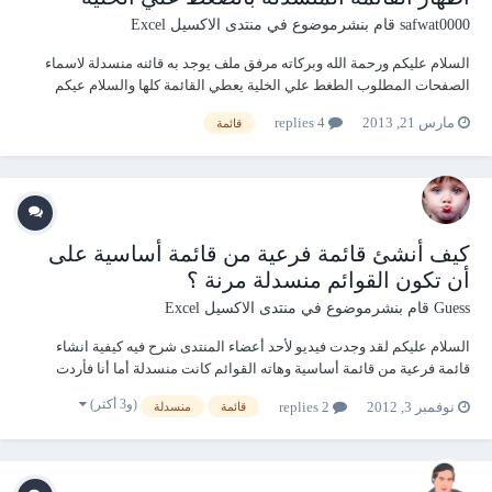
safwat0000
قام بنشرموضوع في
منتدى الاكسيل Excel
السلام عليكم ورحمة الله وبركاته مرفق ملف يوجد به قائنه منسدلة لاسماء
الصفحات المطلوب الطغط علي الخلية يعطي القائمة كلها والسلام عيكم
ورحمة الله وبركاته قائمة باسماء الصفحات.rar
مارس 21, 2013
4 replies
قائمة
كيف أنشئ قائمة فرعية من قائمة أساسية على
أن تكون القوائم منسدلة مرنة ؟
Guess
قام بنشرموضوع في
منتدى الاكسيل Excel
السلام عليكم لقد وجدت فيديو لأحد أعضاء المنتدى شرح فيه كيفية انشاء
قائمة فرعية من قائمة أساسية وهاته القوائم كانت منسدلة أما أنا فأردت
إضافة إلى هذا أن تكون هذه القوائمة الفرعية والأساسية منسدلة ومرنة حتى
(و3 أكثر)
نوفمبر 3, 2012
2 replies
قائمة
منسدلة
إذا أضفت عنصر في الصفحة المحايدة والمسمات Data يظهر ذلك العنصر في
القوائم الأسا...