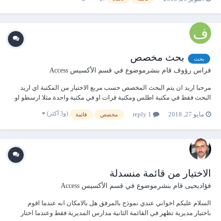
إليه من خلال تجربتي آمل أن يكون ذا نفع . الفكرة : جعل مصدر صف ال...
بحث مخصص
بحث
فراس رؤوف
قام بنشرموضوع في
قسم الأكسيس Access
مرحبا اريد ان يتم البحث المخصص حسب مربع الاختيار من المكتبة اي اريد
البحث فقط في مكتبة اطلس ومكتبة فرات او في مكتبة واحدة مثلا ارسطو او
الاسكندرية او في عدة مكتبات او الكل حسب مربع الاختيار اضافة الى متطلبات
(و3 أكثر)
مايو 27, 2018
1 reply
مخصص
قائمة
البحث الموجودة في الفورم سابقا وكما هو موضح في المثال المرفق وشكرا
جزيلا Database.rar
الاختيار من قائمة منسدلة
فؤاديحيى
قام بنشرموضوع في
قسم الأكسيس Access
السلام عليكم اخواني عندي نموذج بالمرفق هل بالامكان انه عندما اقوم
باختيار مديرية تظهر في القائمة الثانية مدارس المديرية فقط وعندما اختار