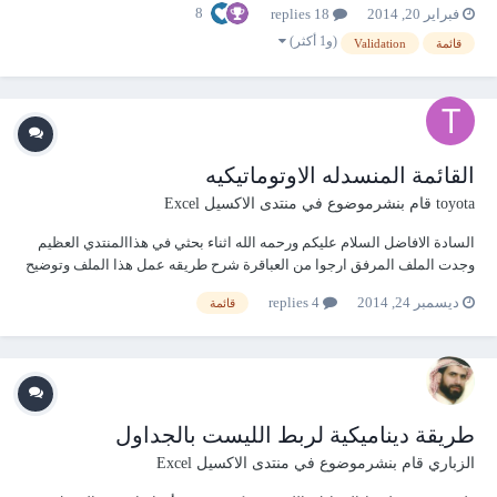
8
فبراير 20, 2014
18 replies
الصحة.rar
(و1 أكثر)
قائمة
Validation
القائمة المنسدله الاوتوماتيكيه
toyota
قام بنشرموضوع في
منتدى الاكسيل Excel
السادة الافاضل السلام عليكم ورحمه الله اثناء بحثي في هذاالمنتدي العظيم
وجدت الملف المرفق ارجوا من العباقرة شرح طريقه عمل هذا الملف وتوضيح
طريقه تطبيقه علي ملف اخر حيث انني حاولت مرارا وتكرارا ولكن دون جدوي
ديسمبر 24, 2014
4 replies
قائمة
ولكم جزيل الشكر وفي انتظار تفاعلكم Automatically Add to a Data
Validation List.rar
طريقة ديناميكية لربط الليست بالجداول
الزباري
قام بنشرموضوع في
منتدى الاكسيل Excel