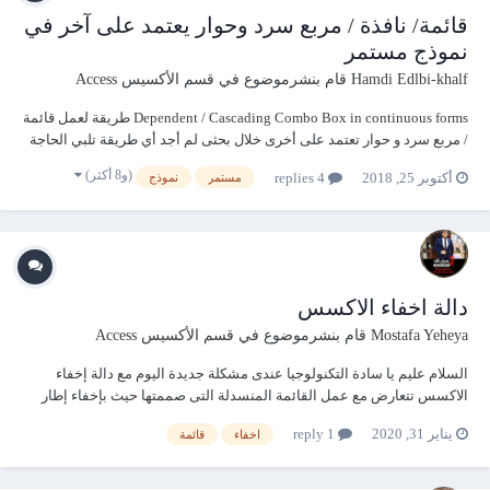
قائمة/ نافذة / مربع سرد وحوار يعتمد على آخر في
نموذج مستمر
Hamdi Edlbi-khalf
قام بنشرموضوع في
قسم الأكسيس Access
Dependent / Cascading Combo Box in continuous forms طريقة لعمل قائمة
/ مربع سرد و حوار تعتمد على أخرى خلال بحثى لم أجد أي طريقة تلبي الحاجة
لعمل نافذة معتمدة على أخرى في نموذج مستمر لذا أضع ما توصلت إليه
(و8 أكثر)
أكتوبر 25, 2018
4 replies
مستمر
نموذج
تجربتي بين أيدكم عله يكون ذا نفع . * ملاحظة : عند جعل مصدر الصف في
مربع السرد و...
دالة اخفاء الاكسس
Mostafa Yeheya
قام بنشرموضوع في
قسم الأكسيس Access
السلام عليم يا سادة التكنولوجيا عندى مشكلة جديدة اليوم مع دالة إخفاء
الاكسس تتعارض مع عمل القائمة المنسدلة التى صممتها حيث بإخفاء إطار
اكسس لاتعمل القائمة ولا تظهر حتى يظهر إطار اكسس مرة اخرى وإليكم
يناير 31, 2020
1 reply
اخفاء
قائمة
مثال وطلب صغير اريد ان افهم لماذا هذا حدث من الاساس وحل المشكلة إن...