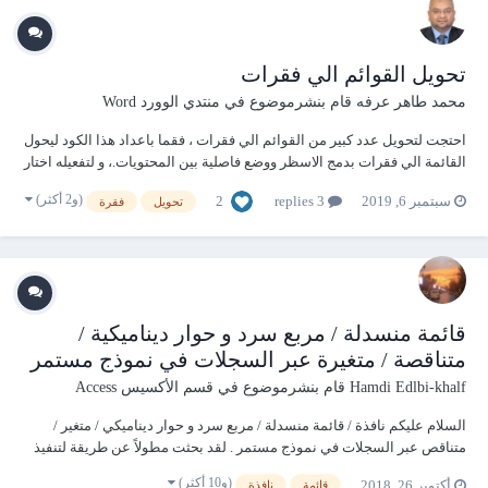
تحويل القوائم الي فقرات
محمد طاهر عرفه
قام بنشرموضوع في
منتدي الوورد Word
احتجت لتحويل عدد كبير من القوائم الي فقرات ، فقما باعداد هذا الكود ليحول
القائمة الي فقرات بدمج الاسظر ووضع فاصلية بين المحتويات.، و لتفعيله اختار
محتويات القائمة ثم شغل الكود. و هو يصلح لاي نوع من القوائم فى الوورد
(و2 أكثر)
2
سبتمبر 6, 2019
3 replies
تحويل
فقرة
سواء كانت مرقمة او تبدأ باحدى علامات النقاط ، Numbered Lists , or Bullet
p...
قائمة منسدلة / مربع سرد و حوار ديناميكية /
متناقصة / متغيرة عبر السجلات في نموذج مستمر
Hamdi Edlbi-khalf
قام بنشرموضوع في
قسم الأكسيس Access
السلام عليكم نافذة / قائمة منسدلة / مربع سرد و حوار ديناميكي / متغير /
متناقص عبر السجلات في نموذج مستمر . لقد بحثت مطولاً عن طريقة لتنفيذ
نافذة منسدلة تتناقص عند اختيار قيمة منها في سجل سابق . و هذا ما توصلت
(و10 أكثر)
أكتوبر 26, 2018
قائمة
نافذة