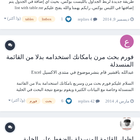
طريقة جديدة لربط الجداول بالليست بوكس، بحيث أي إضافة في الجدول يتم
إضافتها في الليس بوكس، رايكم يهمنا والله يفتح عليكم list with table.rar
(و3 أكثر)
1
ديسمبر 9, 2014
4 replies
tables
listbox
فورم بحث مرن بامكانك استخدامه بدلا من القائمة
المنسدلة
عبدالله باقشير
قام بنشرموضوع في
منتدى الاكسيل Excel
السلام عليكم فورم بحث مرن وسريع بامكانك استخدامة بدلا من القائمة
المنسدلة وخاصة مع البيانات الكثيرة ويقوم بوضع نتيجة البحث في الخلية
النشطة امكانياته 1 - ممكن استخدامه للبحث في اكثر من نطاق في الورقة او
(و2 أكثر)
6
مارس 4, 2014
42 replies
بحث
فورم
في الملف ما عليك سوى تضيف كود لفتح الفورم وتغيير نطاق البحث فيه مثلا
Sub KH_SH...
اظهار القائمة المنسدلة بالضغط علي الخلية