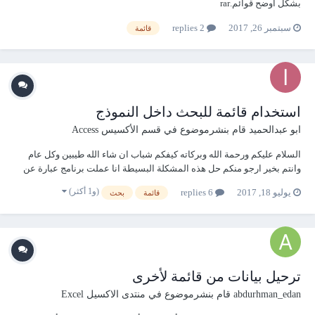
بشكل أوضح قوائم.rar
سبتمبر 26, 2017
2 replies
قائمة
استخدام قائمة للبحث داخل النموذج
ابو عبدالحميد
قام بنشرموضوع في
قسم الأكسيس Access
السلام عليكم ورحمة الله وبركاته كيفكم شباب ان شاء الله طيبين وكل عام
وانتم بخير ارجو منكم حل هذه المشكلة البسيطة انا عملت برنامج عبارة عن
دليل ارقام التحولات داخل عملي واريد منكم عمل كود السجل المحدد أي
(و1 أكثر)
يوليو 18, 2017
6 replies
قائمة
بحث
عندما انقر على السجل المحدد مرتين بالماوس يتم عرضه في نفس النموذج
(ادخال...
ترحيل بيانات من قائمة لأخرى
abdurhman_edan
قام بنشرموضوع في
منتدى الاكسيل Excel