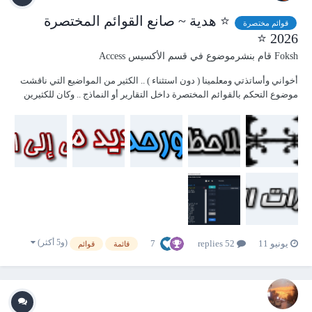
⭐ هدية ~ صانع القوائم المختصرة
قوائم مختصرة
2026 ⭐
Foksh
قام بنشرموضوع في
قسم الأكسيس Access
أخواني وأساتذتي ومعلمينا ( دون استثناء ) .. الكثير من المواضيع التي ناقشت
موضوع التحكم بالقوائم المختصرة داخل التقارير أو النماذج .. وكان للكثيرين
من الأساتذة والخبراء والموهوبين أفكار جميلة جداً حول كيف تصنع قائمة
مختصرة عند النقر على الزر الأيمن داخل نموذج أو تقرير . ومن هنا اليوم أضع
بين أيد...
(و5 أكثر)
7
يونيو 11
52 replies
قائمة
قوائم