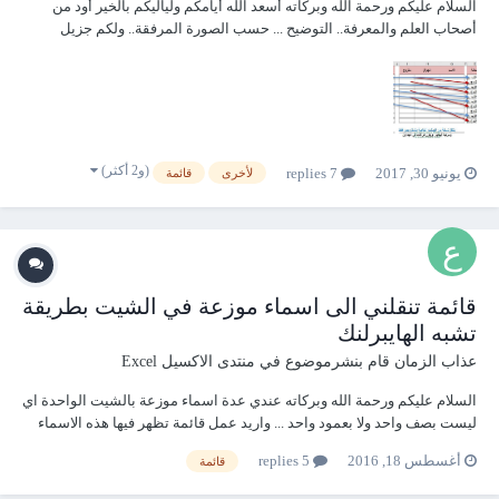
السلام عليكم ورحمة الله وبركاته أسعد الله أيامكم ولياليكم بالخير أود من
أصحاب العلم والمعرفة.. التوضيح ... حسب الصورة المرفقة.. ولكم جزيل
الشكر والامتنان ASA1.zip
(و2 أكثر)
يونيو 30, 2017
7 replies
لأخرى
قائمة
قائمة تنقلني الى اسماء موزعة في الشيت بطريقة
تشبه الهايبرلنك
عذاب الزمان
قام بنشرموضوع في
منتدى الاكسيل Excel
السلام عليكم ورحمة الله وبركاته عندي عدة اسماء موزعة بالشيت الواحدة اي
ليست بصف واحد ولا بعمود واحد ... واريد عمل قائمة تظهر فيها هذه الاسماء
وعند اخنيار اي منها ينتقل الى الاسم الموجود في الصفحة مثلا محمد و جاسم و
أغسطس 18, 2016
5 replies
قائمة
سالم وقاسم وعلي منتشرين بخلايا مختلفة داخل الشيت ... واريدها ان تظهر
بالق...