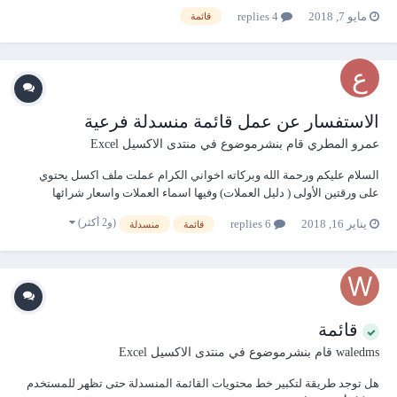
مدرسة منها يظهر في القائمة الثالثة المركز الاختباري الخاص بالمدرسة
مايو 7, 2018
4 replies
قائمة
مباشرة وبارك الله فيكم التاسع.mdb
الاستفسار عن عمل قائمة منسدلة فرعية
عمرو المطري
قام بنشرموضوع في
منتدى الاكسيل Excel
السلام عليكم ورحمة الله وبركاته اخواني الكرام عملت ملف اكسل يحتوي
على ورقتين الأولى ( دليل العملات) وفيها اسماء العملات واسعار شرائها
والورقة الثانية ( شراء العملات ) وفيها المبلغ و العملة وسعر الشراء ... عملت
(و2 أكثر)
يناير 16, 2018
6 replies
قائمة
منسدلة
قائمة منسدلة في عمود العملة تأخذ بياناتها من الورقة الاولى , بح...
قائمة
waledms
قام بنشرموضوع في
منتدى الاكسيل Excel
هل توجد طريقة لتكبير خط محتويات القائمة المنسدلة حتى تظهر للمستخدم