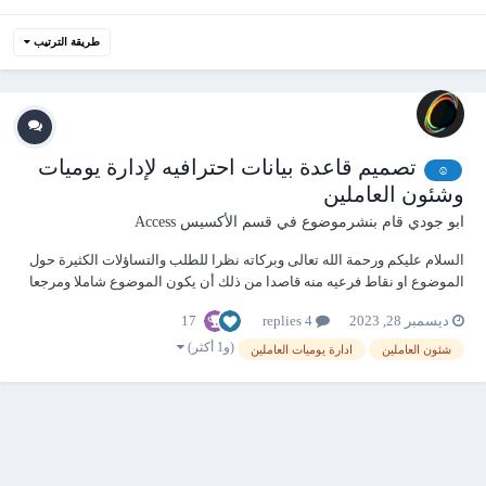
طريقة الترتيب
تصميم قاعدة بيانات احترافيه لإدارة يوميات
☺
وشئون العاملين
ابو جودي
قام بنشرموضوع في
قسم الأكسيس Access
السلام عليكم ورحمة الله تعالى وبركاته نظرا للطلب والتساؤلات الكثيرة حول
الموضوع او نقاط فرعيه منه قاصدا من ذلك أن يكون الموضوع شاملا ومرجعا
للراغبين فى ذلك والدراسبن اليكم بناء القاعدة والذى اتمنى على الله تعالى ان
17
ديسمبر 28, 2023
4 replies
يبدأ البناء وينتهى بشكل احترافى بقدر الإمكان وسوف نبدأ من الصفر تباعا ان
ش...
(و1 أكثر)
شئون العاملين
ادارة يوميات العاملين