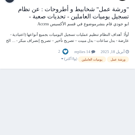
"ورشة عمل" شخابيط و أطروحات : عن نظام
تسجيل يوميات العاملين - تحديات صعبة -
ابو جودي
قام بنشرموضوع في
قسم الأكسيس Access
أولًا: أهداف النظام تنظيم عمليات تسجيل اليوميات بجميع أنواعها (اعتيادية -
عارضة - بدل ساعات - بدل مبيت – تصريح تأخير – تصريح إنصراف مبكر - .... الخ
). ضمان الالتزام بالسياسات المعتمدة للموارد البشرية و اللوائح المنظمة.
2
أبريل 18, 2025
14 replies
تسهيل الرقابة الداخلية عبر ربط قواعد لوائح العمل و تالحقق من...
(و8 أكثر)
ورشة عمل
يوميات العاملين