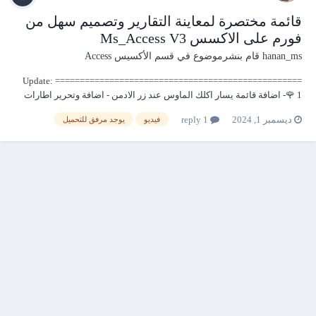
قائمة مختصرة لمعاينة التقارير وتصميم سهل من
فورم على الاكسس Ms_Access V3
hanan_ms
قام بنشرموضوع في
قسم الأكسيس Access
================================================== Update:
🌹 1- اضافة قائمة يسار اكلك الماوس عند زر الادمن - اضافة وتحرير اطارات
(راسي) -اضافة وتحرير اطارات (افقي) -اضافة وتحرير علامات المائية - تجربة
ديسمبر 1, 2024
1 reply
فيديو
يوجد مرفق للتحميل
اضافة السابقة تجريبي 2- ( اضافة عرض مباشر للمستخدم للاطارا...