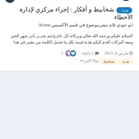
شخابيط و أفكار : إجراء مركزي لإدارة
هدية :
الأخطاء
ابو جودي
قام بنشرموضوع في
قسم الأكسيس Access
السلام عليكم ورحمة الله تعالى وبركاته كل عام وانتم بخيــر يأتى شهر الخير
ومعه البركات أقدم اليكم هدية قيمة بكل ما تحمل الكلمة من معنى فى هذا
الموضوع من أفكار وأكواد وفوائد هامة لا غنى عنها مطلقا ذات مرة شاركت
3
مارس 8, 2025
1 reply
بكتابة موضوع بخصوص انشاء الجداول واضافة الحقول وخصائصها برمجيا وه...
(و20 أكثر)
هدية
شخابيط