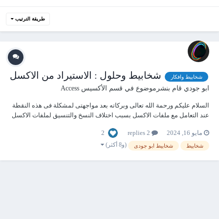
طريقة الترتيب
شخابيط وحلول : الاستيراد من الاكسل
شخابيط وافكار
ابو جودي
قام بنشرموضوع في
قسم الأكسيس Access
السلام عليكم ورحمة الله تعالى وبركاته بعد مواجهتى لمشكلة فى هذه النقطة
عند التعامل مع ملفات الاكسل بسبب اختلاف النسخ والتنسيق لملفات الاكسل
تبعا لاختلاف الاصدارات كانت هذه نتيجة وخلاصة افكاارى لحل مشاكلى اليكم
2
مايو 16, 2024
2 replies
الخطوات 1- انشاء وحدة نمطية عامة ليسهل استدعاء الدوال منها فى شتى
زوايا التطبيق...
(و8 أكثر)
شخابيط
شخابيط ابو جودى