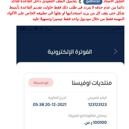
الجليل الاستاذ
بتحميل الملف التنفيذى داخل القاعدة للتأكد
@jjafferr
دائما من عدم حذفه لا يتردد فى طلب ذلك فقط حاولت تقديم القاعدة بأبسط
شكل حتى يقف كل من يريد استخدامها او نقلها الى تطبيقه الخاص على الاكواد
المهمة فقط من خلال موديول واحد فقط تيسيرا وتسهيلا عليه