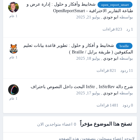
شخابيط وأفكار و حلول : إدارة عرض و
open_report_smart
طباعة التقارير الاحترافية - OpenReportSmart
بواسطه
ابو جودي
,
يوليو 21, 2025
1
رد
823
قراءات
شخابيط و أفكار و حلول : تطوير قاعدة بيانات تعليم
braille
المكفوفين ( طريقة برايل / Braille )
بواسطه
ابو جودي
,
يوليو 18, 2025
11
ردود
821
قراءات
شرح دالة InStr , InStrRev البحث داخل النصوص باحتراف
بواسطه
ابو جودي
,
يوليو 17, 2025
0
ردود
1481
قراءات
تصفح هذا الموضوع مؤخراً
0 اعضاء متواجدين الان
لايوجد اعضاء مسجلون يتصفحون هذه الصفحه