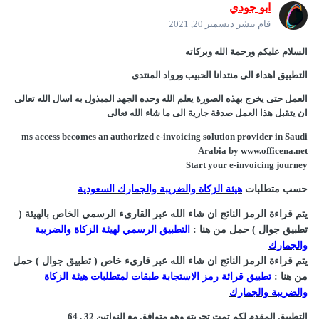
ابو جودي
قام بنشر
ديسمبر 20, 2021
السلام عليكم ورحمة الله وبركاته
التطبيق اهداء الى منتدانا الحبيب ورواد المنتدى
العمل حتى يخرج بهذه الصورة يعلم الله وحده الجهد المبذول به اسال الله تعالى
ان يتقبل هذا العمل صدقة جارية الى ما شاء الله تعالى
ms access becomes an authorized e-invoicing solution provider in Saudi
Arabia by www.officena.net
Start your e-invoicing journey
حسب
متطلبات
هيئة الزكاة والضريبة والجمارك السعودية
يتم
قراءة الرمز الناتج ان شاء الله عبر القارىء الرسمي الخاص بالهيئة (
تطبيق جوال ) حمل من هنا
:
التطبيق الرسمي لهيئة الزكاة والضريبة
والجمارك
يتم
قراءة الرمز الناتج ان شاء الله عبر قارىء خاص ( تطبيق جوال ) حمل
من هنا
:
تطبيق قرائة رمز الاستجابة طبقات لمتطلبات هيئة الزكاة
والضريبة والجمارك
التطبيق المقدم لكم تمت تجربته وهو متوافق مع النواتين 32 , 64