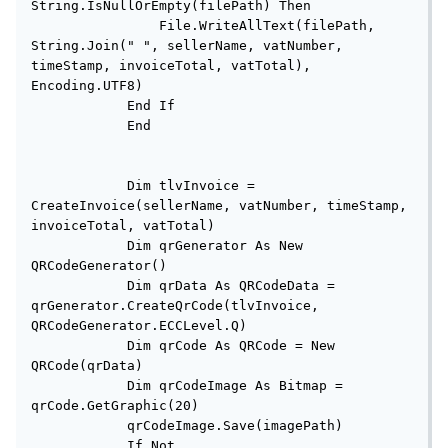
String.IsNullOrEmpty(filePath) Then

                File.WriteAllText(filePath, 
String.Join(" ", sellerName, vatNumber, 
timeStamp, invoiceTotal, vatTotal), 
Encoding.UTF8)

            End If

            End

            Dim tlvInvoice = 
CreateInvoice(sellerName, vatNumber, timeStamp, 
invoiceTotal, vatTotal)

            Dim qrGenerator As New 
QRCodeGenerator()

            Dim qrData As QRCodeData = 
qrGenerator.CreateQrCode(tlvInvoice, 
QRCodeGenerator.ECCLevel.Q)

            Dim qrCode As QRCode = New 
QRCode(qrData)

            Dim qrCodeImage As Bitmap = 
qrCode.GetGraphic(20)

            qrCodeImage.Save(imagePath)

            If Not 