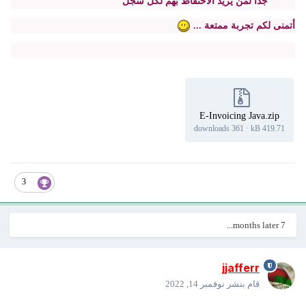
جدا لمن يريد الاحتفاظ بهم لكل سجل
أتمنى لكم تجربة ممتعة ...
E-Invoicing Java.zip
361 downloads
·
419.71 kB
3
7 months later...
jjafferr
قام بنشر
نوفمبر 14, 2022