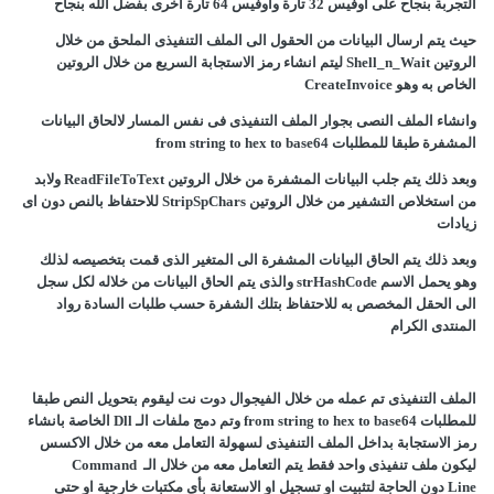
التجربة بنجاح على اوفيس 32 تارة واوفيس 64 تارة اخرى بفضل الله بنجاح
حيث يتم ارسال البيانات من الحقول الى الملف التنفيذى الملحق من خلال
الروتين Shell_n_Wait ليتم انشاء رمز الاستجابة السريع من خلال الروتين
الخاص به وهو CreateInvoice
وانشاء الملف النصى بجوار الملف التنفيذى فى نفس المسار لالحاق البيانات
المشفرة طبقا للمطلبات from string to hex to base64
وبعد ذلك يتم جلب البيانات المشفرة من خلال الروتين ReadFileToText ولابد
من استخلاص التشفير من خلال الروتين StripSpChars للاحتفاظ بالنص دون اى
زيادات
وبعد ذلك يتم الحاق البيانات المشفرة الى المتغير الذى قمت بتخصيصه لذلك
وهو يحمل الاسم strHashCode والذى يتم الحاق البيانات من خلاله لكل سجل
الى الحقل المخصص به للاحتفاظ بتلك الشفرة حسب طلبات السادة رواد
المنتدى الكرام
الملف التنفيذى تم عمله من خلال الفيجوال دوت نت ليقوم بتحويل النص طبقا
للمطلبات from string to hex to base64 وتم دمج ملفات الـ Dll الخاصة بانشاء
رمز الاستجابة بداخل الملف التنفيذى لسهولة التعامل معه من خلال الاكسس
ليكون ملف تنفيذى واحد فقط يتم التعامل معه من خلال الـ Command
Line دون الحاجة لتثبيت او تسجيل او الاستعانة بأى مكتبات خارجية او حتى