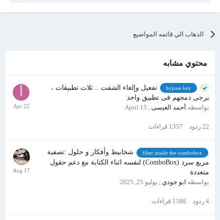
الذهاب الي قائمه المواضيع
محتوي مشابه
تفعيل وإلغاء الشفت .. ثلاث تطبيقات ،
bypass key
يرجى دمجهم فى تطبيق واحد
بواسطه
أحمد العيسى
,
April 15
22
ردود
1357
قراءات
شخابيط وأفكار و حلول :تصفية
filter inside the combobox
مربع سرد (ComboBox) لنفسه اثناء الكتابة مع دعم حقول
متعددة
بواسطه
ابو جودي
,
يوليو 25, 2025
4
ردود
1588
قراءات