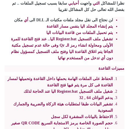
نظرا للمشاكل
التي
واجهت
أحبابي
سابقا بسبب تسجيل الملفات .. تم
بفضل الله تعالى حل كل المشاكل تقريبا
لن نحتاج الى نقل مجلد ملفات مكتبات الـ DLL الى
أي
مكان
يتم إنشاء المجلد اليا بنفس مسار القاعدة
يتم تحميل الملفات من قاعدة البيانات اليا
تشغيل ملف التسجيل Register.bat اليا.. عند فتح القاعدة للمرة
الأولى ومحاولة انشاء رمز الـ Qr وفى حالة عدم تسجيل مكتبة
الجافا يتم اغلاق القاعدة اليا وفتح ملف التسجيل كمسؤول نظام
دون أي تدخل من المستخدم نهائيا
مميزات القاعدة
الحفاظ على الملفات الهامة بحملها داخل القاعدة وتحميلها لمسار
القاعدة فى كل مرة يتم فيها فتح القاعدة
شغيل ملف التسجيل Register.bat اليا عند الحاجة لذلك
يدعم النواتان 64 , 32
تشفير البيانات طبقا لمتطلبات هيئة الزكاة والضريبة والجمارك
السعودية
الاحتفاظ بالبيانات المشفرة لكل سجل
حجم الصورة الخاصة برمز الاستجابة السريع QR CODE صغير