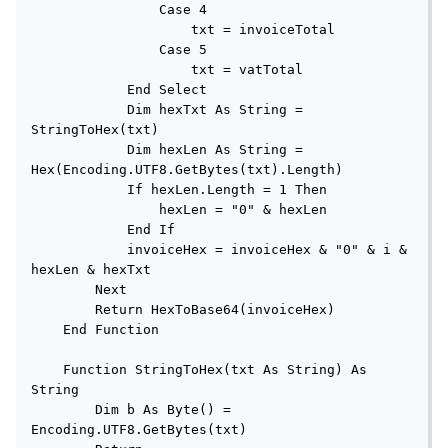
                Case 4

                    txt = invoiceTotal

                Case 5

                    txt = vatTotal

            End Select

            Dim hexTxt As String = 
StringToHex(txt)

            Dim hexLen As String = 
Hex(Encoding.UTF8.GetBytes(txt).Length)

            If hexLen.Length = 1 Then

                hexLen = "0" & hexLen

            End If

            invoiceHex = invoiceHex & "0" & i & 
hexLen & hexTxt

        Next

        Return HexToBase64(invoiceHex)

    End Function

    Function StringToHex(txt As String) As 
String

        Dim b As Byte() = 
Encoding.UTF8.GetBytes(txt)
