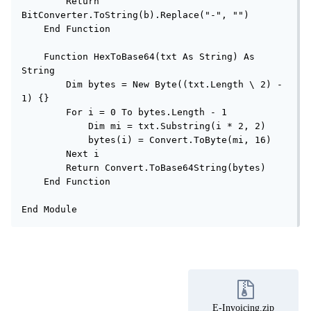
        Return 
BitConverter.ToString(b).Replace("-", "")

    End Function

    Function HexToBase64(txt As String) As 
String

        Dim bytes = New Byte((txt.Length \ 2) - 
1) {}

        For i = 0 To bytes.Length - 1

            Dim mi = txt.Substring(i * 2, 2)

            bytes(i) = Convert.ToByte(mi, 16)

        Next i

        Return Convert.ToBase64String(bytes)

    End Function

End Module
E-Invoicing.zip