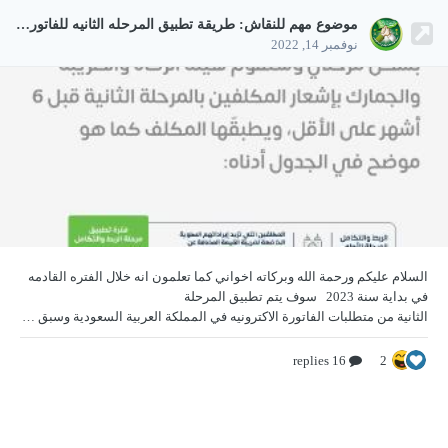
موضوع مهم للنقاش: طريقة تطبيق المرحله الثانيه للفاتوره الاكترونيه في السعودية
نوفمبر 14, 2022
السلام عليكم ورحمة الله وبركاته اخواني كما تعلمون انه
خلال الفتره القادمه
في بداية سنة 2023 سوف يتم تطبيق المرحلة
الثانية من متطلبات الفاتورة الاكترونيه في المملكة العربية السعودية وسبق انه تم النقاش في المرحله الاولى في هذه المواضيع رمز الاستجابه السريع QR CODE حسب متطلبات هيئة الضرائب السعودية: 1. https://www.officena.net/ib/topic/112126-موضوع-مهم-للنقاش-ماهو-مستقبل-الاكسس-بعد-تطبيق-المرحله-الثانيه-للفاتوره-الاكترونيه/ 2. الموضوع والمرفقات ا
16 replies
2