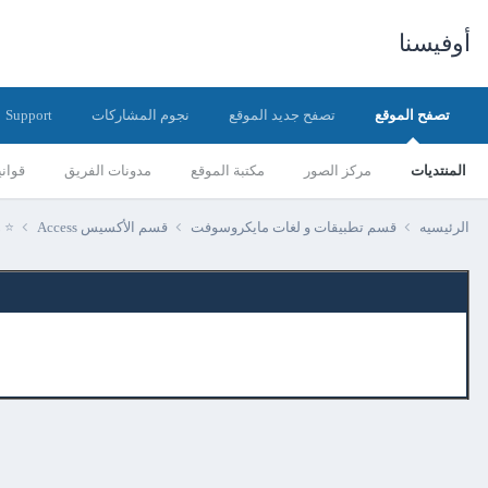
أوفيسنا
تصفح الموقع
تصفح جديد الموقع
نجوم المشاركات
Support
المنتديات
مركز الصور
مكتبة الموقع
مدونات الفريق
قواني
الرئيسيه
قسم تطبيقات و لغات مايكروسوفت
قسم الأكسيس Access
⭐ ه