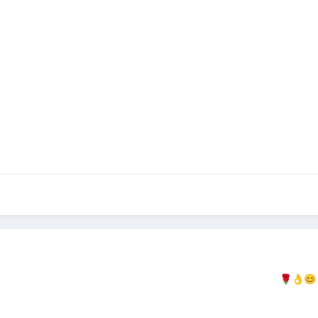
🌹
👌
😊