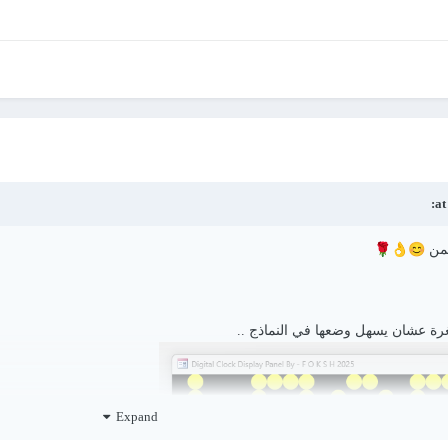
🌹
👌
😊
حمن
ة عشان يسهل وضعها في النماذج ..
Expand