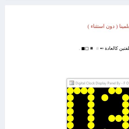
ينا ( دون استثناء )
◾
◽
تين كالعادة ▫▪
◻◼
.