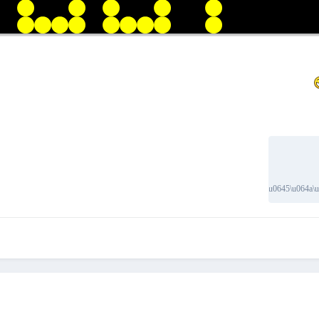
201 downloads
·