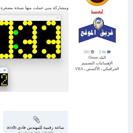
ومشاركة مني عملت منها نسخة مصغرة ع
أوفيسنا
201
2.4k
البلد:
Oman
الإهتمامات:
التصميم
الجرافيكي ، الأكسس ، VBA
ساعة رقمية للمهندس فادي.accdb
269 downloads
·
968 kB