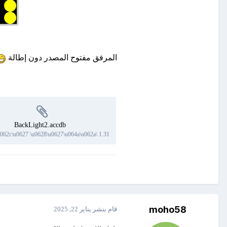
المرفق مفتوح المصدر دون إطالة
BackLight2.accdb
1.31 \u0645\u064a\u062c\u0627 \u0628\u0627\u064a\u062a
moho58
قام بنشر
يناير 22, 2025