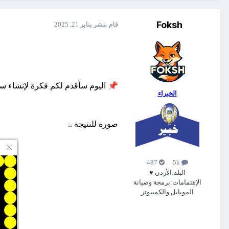
Foksh
قام بنشر
يناير 21, 2025
📌
اليوم سأقدم لكم فكرة لإنشاء ساع
الخبراء
صورة للنتيجة ..
487
5k
البلد:
الأردن ♥
الإهتمامات:
برمجة وصيانة
الموبايل والكمبيوتر