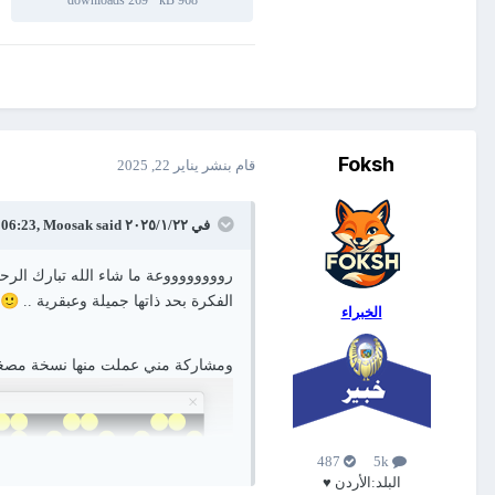
Foksh
قام بنشر
يناير 22, 2025
في ٢٢‏/١‏/٢٠٢٥ at 06:23,
said:
Moosak
رووووووووعة ما شاء الله تبارك الر
🙂
الفكرة بحد ذاتها جميلة وعبقرية ..
الخبراء
ومشاركة مني عملت منها نسخة مصغر
487
5k
البلد:
الأردن ♥