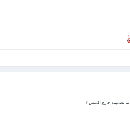
968 kB
·
2 downloa
ل تم تصميمه خارج اكسس ؟