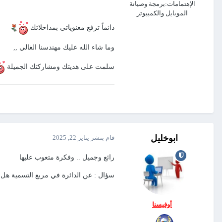
الإهتمامات:
برمجة وصيانة
الموبايل والكمبيوتر
دائماً ترفع معنوياتي بمداخلاتك
وما شاء الله عليك مهندسنا الغالي ,,
سلمت على هديتك ومشاركتك الجميلة
ساعة رقمية للمهندس فادي.accdb
ds
ابوخليل
قام بنشر
يناير 22, 2025
رائع وجميل .. وفكرة متعوب عليها
سؤال : عن الدائرة في مربع التسمية ه
أوفيسنا