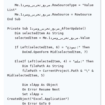
    Me.مربع_تحرير_وسرد1.RowSourceType = "Value 
List"

    Me.مربع_تحرير_وسرد1.RowSource = RowSource

End Sub

Private Sub مربع_تحرير_وسرد1_AfterUpdate()

    Dim selectedItem As String

    selectedItem = Me.مربع_تحرير_وسرد1.Value

    If Left(selectedItem, 6) = "نموذج:" Then

        DoCmd.OpenForm Mid(selectedItem, 7)

    ElseIf Left(selectedItem, 4) = "ملف:" Then

        Dim filePath As String

        filePath = CurrentProject.Path & "\" & 
Mid(selectedItem, 5)

        Dim xlApp As Object

        On Error Resume Next

        Set xlApp = 
CreateObject("Excel.Application")

        On Error GoTo 0
