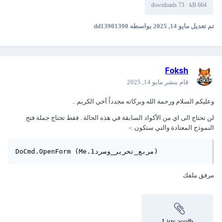
73 downloads
·
664 kB
تم تعديل
مايو 14, 2025
بواسطه dd13901390
Foksh
قام بنشر
مايو 14, 2025
وعليكم السلام ورحمة الله وبركاته مجدداً أخي الكريم ..
لن تحتاج الى اي من الأكواد السابقة في هذه الحالة . فقط تحتاج جملة فتح
النموذج المعتادة والتي ستكون
:-
DoCmd.OpenForm (Me.مربع_تحرير_وسرد1)
مرفق ملفك
Lists.accdb