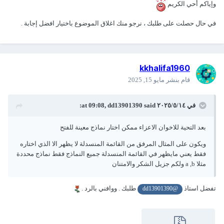
وإياكم أحي الكريم
في حال حصلت على طلبك ، نرجو منك اغلاق الموضوع باختيار افضل إجابة .
kkhalifa1960
قام بنشر
مايو 15, 2025
في ١٤‏/٥‏/٢٠٢٥ at 09:08,
said:
dd13901390
بعد التحية للاخوان الاعزاء ممكن اختار نماذج معينة للفتح
ويكون على المثال المرفق من القائمة المنسدلة لا يظهر الا الذي اختاره
فقط يعني مايظهر في القائمة المنسدلة جميع النماذج فقط نماذج محددة
مثلا a ,b ولكم جزيل الشكر والامتنان
تفضل استاذ
طلبك . ووافني بالرد .
@dd13901390