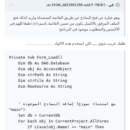
في ١٠‏/٥‏/٢٠٢٥ at 19:06,
said:
dd13901390
وهو عبارة عن فتح النماذج عن طريق القائمة المنسدلة واريد كذلك فتح
الملف المرفق بالاكسل يكون من ضمن القائمة باسم (a1 ) طبعا كلهم في
الاكسس والمطلوب موجود في البرنامج
طلبك غريب شوي ,,,,,, لكن استخدم هذه الاكواد ...............................
Private Sub Form_Load()

    Dim db As DAO.Database

    Dim obj As AccessObject

    Dim strPath As String

    Dim strFile As String

    Dim RowSource As String

    ' إضافة النماذج الموجودة (مع استثناء نموذج 
"main")

    Set db = CurrentDb

    For Each obj In CurrentProject.AllForms

        If LCase(obj.Name) <> "main" Then
