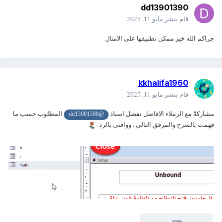
dd13901390
قام بنشر
مايو 11, 2025
جزاكم الله خير ممكن تطبيقها على الامثال
kkhalifa1960
قام بنشر
مايو 11, 2025
مشاركةً مع الزملاء الافاضل تفضل اسناذ
المطلوب حسب ما
@dd13901390
فهمت بالشرح والمرفق التالي . ووافني بالرد .