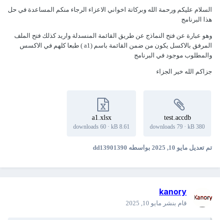
السلام عليكم ورحمة الله وبركاتة اخواني الاعزاء الرجاء منكم المساعدة في حل
هذا البرنامج
وهو عبارة عن فتح النماذج عن طريق القائمة المنسدلة واريد كذلك فتح الملف
المرفق بالاكسل يكون من ضمن القائمة باسم (a1 ) طبعا كلهم في الاكسس
والمطلوب موجود في البرنامج
جزاكم الله خير الجزاء
a1.xlsx
test.accdb
60 downloads
·
8.61 kB
79 downloads
·
380 kB
تم تعديل
مايو 10, 2025
بواسطه dd13901390
kanory
قام بنشر
مايو 10, 2025