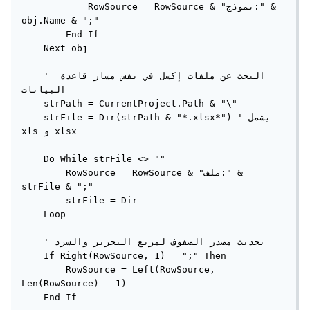
            RowSource = RowSource & "نموذج:" & 
obj.Name & ";"

        End If

    Next obj

    ' البحث عن ملفات إكسل في نفس مسار قاعدة 
البيانات

    strPath = CurrentProject.Path & "\"

    strFile = Dir(strPath & "*.xlsx*") ' يشمل 
xls و xlsx

    Do While strFile <> ""

        RowSource = RowSource & "ملف:" & 
strFile & ";"

        strFile = Dir

    Loop

    ' تحديث مصدر الصفوف لمربع التحرير والسرد

    If Right(RowSource, 1) = ";" Then

        RowSource = Left(RowSource, 
Len(RowSource) - 1)

    End If
