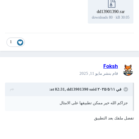
dd13901390.rar
80 downloads
·
30.05 kB
1
Foksh
قام بنشر
مايو 11, 2025
في ١١‏/٥‏/٢٠٢٥ at 02:31,
said:
dd13901390
جزاكم الله خير ممكن تطبيقها على الامثال
تفضل ملفك بعد التطبيق