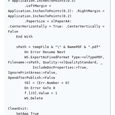
= Application.InchesToPoints(0.5)

        .LeftMargin = 
Application.InchesToPoints(0.2): .RightMargin = 
Application.InchesToPoints(0.2)

        .PaperSize = xlPaperA4: 
.CenterHorizontally = True: .CenterVertically = 
False

    End With

    sPath = tempFile & "\" & NamePDF & ".pdf"

        On Error Resume Next

        WS.ExportAsFixedFormat Type:=xlTypePDF, 
Filename:=sPath, Quality:=xlQualityStandard, _

            IncludeDocProperties:=True, 
IgnorePrintAreas:=False, 
OpenAfterPublish:=False

        tbl = (Err.Number = 0)

        On Error GoTo 0

        f.[J3].Value = 1

        WS.Delete

CleanExit:

    SetApp True
