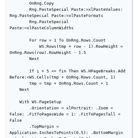
        OnRng.Copy

        Rng.PasteSpecial Paste:=xlPasteValues: 
Rng.PasteSpecial Paste:=xlPasteFormats

        Rng.PasteSpecial 
Paste:=xlPasteColumnWidths

        For row = 1 To OnRng.Rows.Count

            WS.Rows(tmp + row - 1).RowHeight = 
OnRng.Rows(row).RowHeight - 1.5

        Next

        If i + 5 <= fin Then WS.HPageBreaks.Add 
Before:=WS.Cells(tmp + OnRng.Rows.Count, 1)

        tmp = tmp + OnRng.Rows.Count + 1

    Next

    With WS.PageSetup

        .Orientation = xlPortrait: .Zoom = 
False: .FitToPagesWide = 1: .FitToPagesTall = 
False

        .TopMargin = 
Application.InchesToPoints(0.5): .BottomMargin 