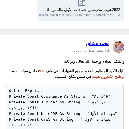
2022شيت مدرستى شهادات الأول والثانى- الصف الأول.xls
106 downloads
·
1.08 \u0645\u064a\u062c\u0627 \u0628\u0627\u064a\u062a
محمد هشام.
قام بنشر
مايو 30, 2025
وعليكم السلام ورحمة الله تعالى وبركاته
إليك الكود المطلوب لحفظ جميع الشهادات في ملف
PDF
داخل مجلد باسم
برنامج الكنترول شيت
في نفس مكان المصنف
Option Explicit

Private Const CopyRange As String = "A5:J49"

Private Const sFolder As String = "برنامج 
الكنترول شيت"

Private Const NamePDF As String = "شهادات الأول"

Private Const CrWS As String = "شهادات الأول 
بالقديرات"
