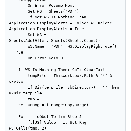
        On Error Resume Next

        Set WS = Sheets("PDF")

        If Not WS Is Nothing Then 
Application.DisplayAlerts = False: WS.Delete: 
Application.DisplayAlerts = True

        Set WS = 
Sheets.Add(After:=Sheets(Sheets.Count))

        WS.Name = "PDF": WS.DisplayRightToLeft 
= True

        On Error GoTo 0

    If WS Is Nothing Then: GoTo CleanExit

        tempFile = ThisWorkbook.Path & "\" & 
sFolder

        If Dir(tempFile, vbDirectory) = "" Then 
MkDir tempFile

        tmp = 1

    Set OnRng = f.Range(CopyRange)

    For i = début To fin Step 5

        f.[J3].Value = i: Set Rng = 
WS.Cells(tmp, 2)
