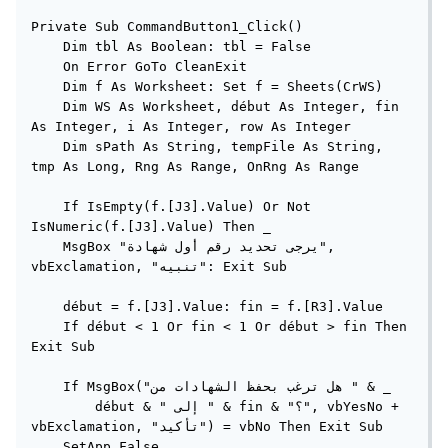
Private Sub CommandButton1_Click()

    Dim tbl As Boolean: tbl = False

    On Error GoTo CleanExit

    Dim f As Worksheet: Set f = Sheets(CrWS)

    Dim WS As Worksheet, début As Integer, fin 
As Integer, i As Integer, row As Integer

    Dim sPath As String, tempFile As String, 
tmp As Long, Rng As Range, OnRng As Range

    If IsEmpty(f.[J3].Value) Or Not 
IsNumeric(f.[J3].Value) Then _

    MsgBox "يرجى تحديد رقم أول شهادة", 
vbExclamation, "تنبيه": Exit Sub

    début = f.[J3].Value: fin = f.[R3].Value

    If début < 1 Or fin < 1 Or début > fin Then 
Exit Sub

    If MsgBox("هل ترغب بحفظ الشهادات من " & _

        début & " إلى " & fin & "؟", vbYesNo + 
vbExclamation, "تأكيد") = vbNo Then Exit Sub

    SetApp False
