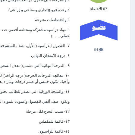
02 الأعضاء
٤-وعدة فروع(تجاري وصناعي و زراعي)
٥-واختصاصات متنوعة
عملي.... ....)
٧- الفصول الدراسية ( الأول، نصف السنة، فصل ثاني، معدل السعي السنوي للفصول السابقة)
64
٨- درجة الامتحان النهائي
٩- الدرجة النهائية التي تشمل( معدل السعي السنوي ودرجة الامتحان النهائي مقسومة على ٢)
١٠- معالجة الدرجات الحرجة( درجة الرافة) 
وأحيانا تكون خمس أو عشر درجات ومازاد يع
١١- والنتيجة الورقية التي تصدر للطالب تحتوي بيانات الطالب( الاسم، المرحلة، الفرع، الاختصاص)
وتكون صف أفقي للفصول وعموديا للمواد ال
١٢- نسب النجاح لكل مرحلة
١٣- قائمة للمكملين
١٤- قائمة للراسبون