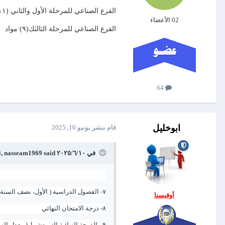
الفرع الصناعي للمرحلة الأول والثاني (١١) مادة
02 الأعضاء
الفرع الصناعي للمرحلة الثالثك(٩) مواد
64
ابوخليل
قام بنشر
يونيو 10, 2025
في ١٠‏/٦‏/٢٠٢٥ at 12:24,
said:
nasseam1969
٧- الفصول الدراسية ( الأول، نصف السنة، فصل ثاني، معدل السعي السنوي للفصول السابقة)
أوفيسنا
٨- درجة الامتحان النهائي
٩- الدرجة النهائية التي تشمل( معدل السعي السنوي ودرجة الامتحان النهائي مقسومة على ٢)