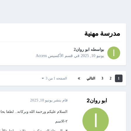
مدرسة مهنية
بواسطه
ابو روان2
يونيو 10, 2025
في
قسم الأكسيس Access
1
2
3
التالي
الصفحه 1 من 3
ابو روان2
قام بنشر
يونيو 10, 2025
السلام عليكم ورحمة الله وبركاته... لطفا
بحاج
٢-الاسم
٣-والمرحلة التي تتكون من ثلاث مراحل (الأول والثاني وثالث)