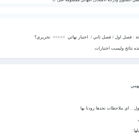
ثة : فصل اول / فصل ثاني / اختبار نهائي >>>>> تحريري؟
ذه نتائج وليست اختبارات
همي
 .. اي ملاحظات تجدها زودنا بها
لها
: