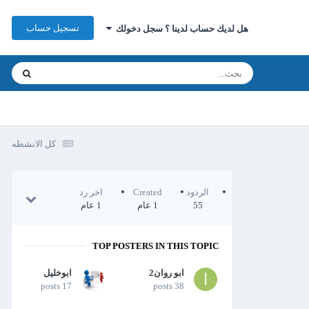
تسجيل حساب
هل لديك حساب لدينا ؟ سجل دخولك
كل الانشطه
الردود
Created
اخر رد
55
1 عام
1 عام
TOP POSTERS IN THIS TOPIC
ابو روان2
ابوخليل
17 posts
38 posts