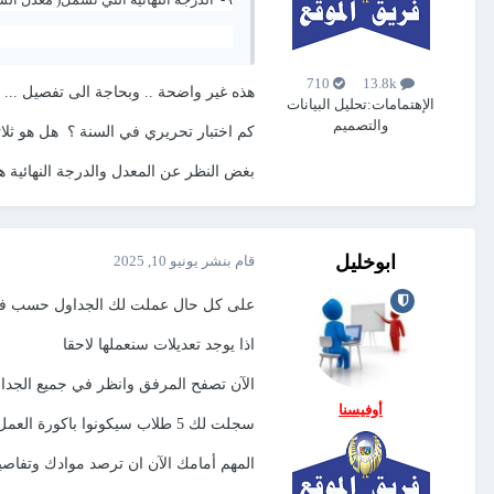
710
13.8k
هذه غير واضحة .. وبحاجة الى تفصيل ...
الإهتمامات:
تحليل البيانات
والتصميم
كم اختبار تحريري في السنة ؟ هل هو ثلا
بغض النظر عن المعدل والدرجة النهائية ه
ابوخليل
قام بنشر
يونيو 10, 2025
على كل حال عملت لك الجداول حسب ف
اذا يوجد تعديلات سنعملها لاحقا
الآن تصفح المرفق وانظر في جميع الجداول
أوفيسنا
سجلت لك 5 طلاب سيكونوا باكورة العمل
المهم أمامك الآن ان ترصد موادك وتفاصي