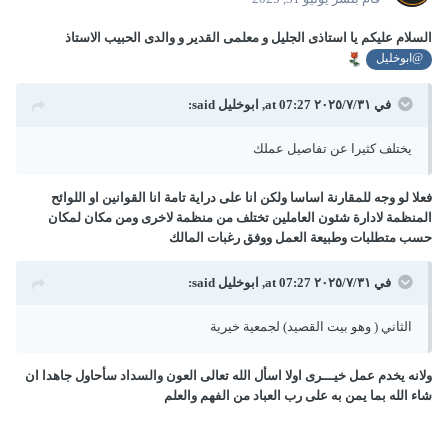
السلام عليكم يا استاذى الجليل و معلمى القدير و والدى الحبيب الاستاذ
@ابوخليل
في ٣١‏/٧‏/٢٠٢٥ at 07:27,
ابوخليل
said:
يختلف كثيرا عن تفاصيل عملك
فعلا لو وجه للمقارنة اساسا ولكن انا على دراية تامة انا القوانين او اللوائح
المنظمة لادارة شئون العاملين تختلف من منظمة لاخرى ومن مكان لمكان
حسب متطلبات وطبيعة العمل ووفق رغبات المالك
في ٣١‏/٧‏/٢٠٢٥ at 07:27,
ابوخليل
said:
الثاني ( وهو بيت القصيد) لجمعية خيرية
ولانه يخدم عمل خيـــرى اولا اسأل الله تعالى العون والسداد سأحاول جاهدا ان
شاء الله بما يمن به على رب العباد من الفهم والعلم