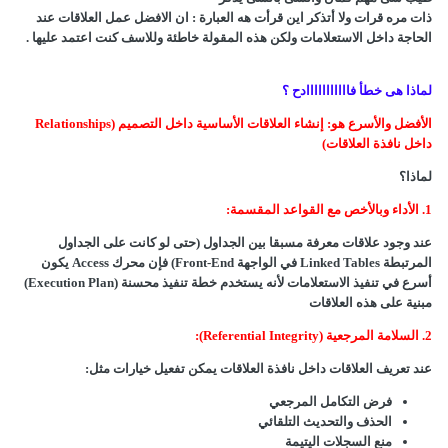
ذات مره قرات ولا أتذكر اين قرأت هه العبارة
:
ان الافضل عمل العلاقات عند
الحاجة داخل الاستعلامات ولكن هذه المقولة خاطئة وللاسف كنت اعتمد عليها .
لماذا هى خطأ فااااااااااادح ؟
الأفضل والأسرع هو: إنشاء العلاقات الأساسية داخل التصميم (Relationships
داخل نافذة العلاقات)
لماذا؟
1. الأداء وبالأخص مع القواعد المقسمة:
عند وجود علاقات معرفة مسبقا بين الجداول (حتى لو كانت على الجداول
المرتبطة Linked Tables في الواجهة Front-End) فإن محرك Access يكون
أسرع في تنفيذ الاستعلامات لأنه يستخدم خطة تنفيذ محسنة (Execution Plan)
مبنية على هذه العلاقات
2. السلامة المرجعية (Referential Integrity):
عند تعريف العلاقات داخل نافذة العلاقات يمكن تفعيل خيارات مثل:
فرض التكامل المرجعي
الحذف والتحديث التلقائي
منع السجلات اليتيمة