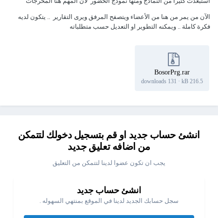
استبعدت كثيرا من النماذج ومنها نموذج الحضور لأن المهم هنا المخرجات
الآن من يمر من هنا من الأعضاء ويتصفح المرفق ويرى التقارير .. يتكون لديه
فكرة كاملة .. ويمكنه التطوير او التعديل حسب متطلباته
BosorPrg.rar
131 downloads
·
216.5 kB
انشئ حساب جديد او قم بتسجيل دخولك لتتمكن
من اضافه تعليق جديد
يجب ان تكون عضوا لدينا لتتمكن من التعليق
انشئ حساب جديد
سجل حسابك الجديد لدينا في الموقع بمنتهي السهوله .