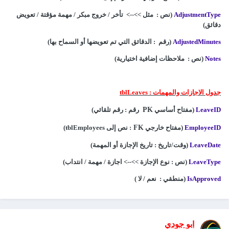
AdjustmentType
(نص : مثل >>--> تأخر / خروج مبكر / مهمة مؤقتة / تعويض
دقائق)
AdjustedMinutes
(رقم : الدقائق التي تم تعويضها أو السماح بها)
Notes
(نص : ملاحظات إضافية اختيارية)
جدول الاجازات والمهمات
:
tblLeaves
LeaveID
(مفتاح أساسي
PK
رقم
: رقم تلقائي)
EmployeeID
(مفتاح خارجي
FK
: نص إلى tblEmployees)
LeaveDate
(وقت/تاريخ : تاريخ الإجازة أو المهمة)
LeaveType
(نص : نوع الإجازة >>--> اجازة / مهمة / انتداب)
IsApproved
(منطقي : نعم / لا )
ابو جودي