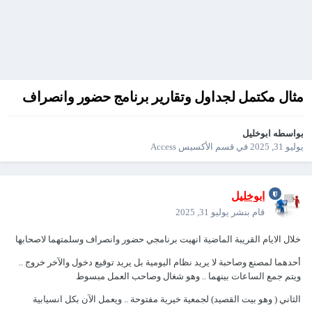
مثال مكتمل لجداول وتقارير برنامج حضور وانصراف
بواسطه
ابوخليل
يوليو 31, 2025
في
قسم الأكسيس Access
ابوخليل
قام بنشر
يوليو 31, 2025
خلال الايام القريبة الماضية انهيت برنامجي حضور وانصراف وسلمتهما لاصحابها
أحدهما لمصنع وصاحبة لا يريد نظام اليومية بل يريد توقيع دخول والآخر خروج ..
ويتم جمع الساعات بينهما .. وهو شغال وصاحب العمل مبسوط
الثاني ( وهو بيت القصيد) لجمعية خيرية مفتوحة .. ويعمل الآن بكل انسيابية