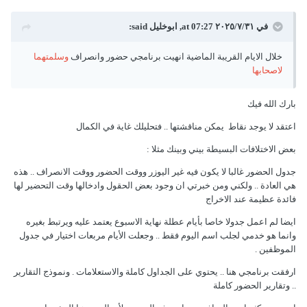
في ٣١‏/٧‏/٢٠٢٥ at 07:27,
ابوخليل
said:
خلال الايام القريبة الماضية انهيت برنامجي حضور وانصراف
وسلمتهما
لاصحابها
بارك الله فيك
اعتقد لا يوجد نقاط يمكن مناقشتها .. فتحليلك غاية في الكمال
بعض الاختلافات البسيطة بيني وبينك مثلا
:
جدول الحضور غالبا لا يكون فيه غير اليوزر ووقت الحضور ووقت الانصراف .. هذه
هي العادة .. ولكني ومن خبرتي ان وجود بعض الحقول وادخالها وقت التحضير لها
فائدة عظيمة عند الاخراج
ايضا لم اعمل جدولا خاصا بأيام عطلة نهاية الاسبوع يعتمد عليه ويرتبط بغيره
وانما هو خدمي لجلب اسم اليوم فقط .. وجعلت الأيام مربعات اختيار في جدول
الموظفين .
ارفقت برنامجي هنا .. يحتوي على الجداول كاملة والاستعلامات . ونموذج التقارير
.. وتقارير الحضور كاملة