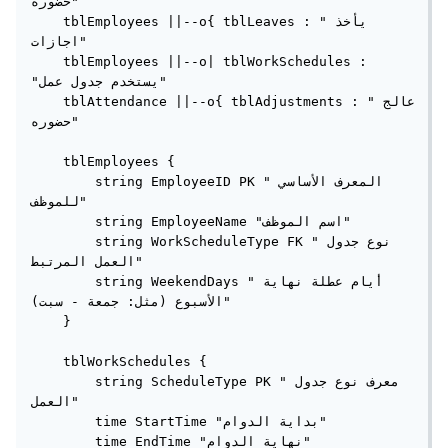
حضوره"

    tblEmployees ||--o{ tblLeaves : "يأخذ 
اجازات"

    tblEmployees ||--o| tblWorkSchedules : 
"يستخدم جدول عمل"

    tblAttendance ||--o{ tblAdjustments : "عالج 
حضوره"

    tblEmployees {

        string EmployeeID PK "المعرف الأساسي 
للموظف"

        string EmployeeName "اسم الموظف"

        string WorkScheduleType FK "نوع جدول 
العمل المرتبط"

        string WeekendDays "أيام عطلة نهاية 
الأسبوع (مثل: جمعة - سبت)"

    }

    tblWorkSchedules {

        string ScheduleType PK "معرف نوع جدول 
العمل"

        time StartTime "بداية الدوام"

        time EndTime "نهاية الدوام"
