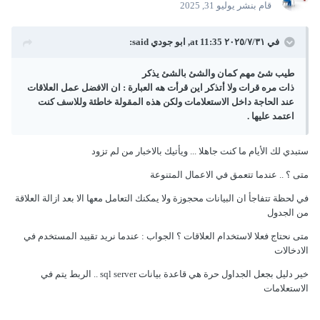
قام بنشر
يوليو 31, 2025
في ٣١‏/٧‏/٢٠٢٥ at 11:35,
ابو جودي
said:
طيب شئ مهم كمان والشئ بالشئ يذكر
ذات مره قرات ولا أتذكر اين قرأت هه العبارة
:
ان الافضل عمل العلاقات
عند الحاجة داخل الاستعلامات ولكن هذه المقولة خاطئة وللاسف كنت
اعتمد عليها .
ستبدي لك الأيام ما كنت جاهلا ... ويأتيك بالاخبار من لم تزود
متى ؟ .. عندما تتعمق في الاعمال المتنوعة
في لحظة تتفاجأ ان البيانات محجوزة ولا يمكنك التعامل معها الا بعد ازالة العلاقة
من الجدول
متى نحتاج فعلا لاستخدام العلاقات ؟ الجواب
:
عندما نريد تقييد المستخدم في
الادخالات
خير دليل بجعل الجداول حرة هي قاعدة بيانات sql server .. الربط يتم في
الاستعلامات