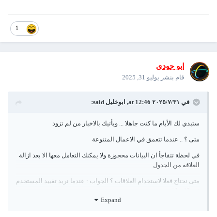
1
ابو جودي
قام بنشر
يوليو 31, 2025
في ٣١‏/٧‏/٢٠٢٥ at 12:46,
ابوخليل
said:
ستبدي لك الأيام ما كنت جاهلا ... ويأتيك بالاخبار من لم تزود
متى ؟ .. عندما تتعمق في الاعمال المتنوعة
في لحظة تتفاجأ ان البيانات محجوزة ولا يمكنك التعامل معها الا بعد ازالة
العلاقة من الجدول
متى نحتاج فعلا لاستخدام العلاقات ؟ الجواب
:
عندما نريد تقييد المستخدم
في الادخالات
Expand
خير دليل بجعل الجداول حرة هي قاعدة بيانات sql server .. الربط يتم في
الاستعلامات