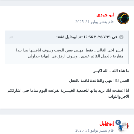
ابو جودي
قام بنشر
يوليو 31, 2025
في ٣١‏/٧‏/٢٠٢٥ at 12:56,
ابوخليل
said:
ابشر اخي الغالي .. فقط امهلني بعض الوقت وسوف اناقشها بندا بندا
مقارنة بالعمل القائم عندي .. وسوف ارفق في النهاية جداولي
ما شاء الله .. الله اكبــر
العمل اذا انتهى والقاعدة قائمة بالفعل
انا اعتقدت انك تريد بنائها للجمعية الخيـــرية تفرغت اليوم تماما حتى اشارككم
الاجر والثواب
ابوخليل
قام بنشر
يوليو 31, 2025