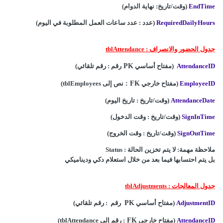
EndTime
(وقت/تاريخ: نهاية الدوام)
RequiredDailyHours
(عدد : عدد ساعات العمل المطلوبة في اليوم)
جدول الحضور والانصراف : tblAttendance
AttendanceID
(مفتاح أساسي
PK
رقم : رقم تلقائي)
EmployeeID
(مفتاح خارجي
FK
:
نص إلى tblEmployees)
AttendanceDate
(وقت/تاريخ : تاريخ اليوم)
SignInTime
(وقت/تاريخ : وقت الدخول)
SignOutTime
(وقت/تاريخ : وقت الخروج)
ملاحظة مهمة: لا يتم تخزين الحالة : Status
بل يتم احتسابها فيما بعد من خلال استعلام دكي وديناميكي
جدول المعالجات : tblAdjustments
AdjustmentID
(مفتاح أساسي
PK
رقم : رقم تلقائي)
AttendanceID
(مفتاح خارجي
FK
: رقم إلى tblAttendance)