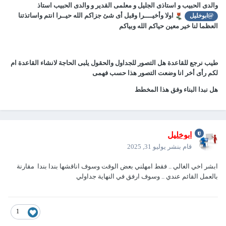
والدى الحبيب و استاذى الجليل و معلمى القدير و والدى الحبيب استاذ
اولا وأخيــــرا وقبل أى شئ جزاكم الله حيــرا انتم واساتذتنا
@ابوخليل
العظما لنا خير معين حياكم الله وبياكم
طيب نرجع للقاعدة هل التصور للجداول والحقول يلبى الحاجة لانشاء القاعدة ام
لكم رأى أخر انا وضعت التصور هذا حسب فهمى
هل نبدا البناء وفق هذا المخطط
ابوخليل
قام بنشر
يوليو 31, 2025
ابشر اخي الغالي .. فقط امهلني بعض الوقت وسوف اناقشها بندا بندا مقارنة
بالعمل القائم عندي .. وسوف ارفق في النهاية جداولي
1