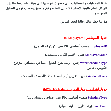
طبقا للمعطيات والمتطلبات اللى حضرتك عرضتها على هيئة نقاط دعنا نناقش
الهيكل العام والبنية الاساسة كتحليل للنظام وفق ما سبق وحسب فهمى الضئيل
المتواضع
هذا ما خطر ببالى حاليا كحجر اساس
جدول الموظفين : tblEmployees
EmployeeID
(مفتاح أساسي
PK
نص : كود/رقم العامل)
EmployeeName
(نص : الاسم الكامل للموظف)
WorkScheduleType
(نص : يربط بنوع الجدول: صباحي / مسائي / مزدوج /
حكومي / خاص)
WeekendDays
(نص : لتخزين أيام العطلة: مثلا "الجمعة - السبت")
جدول إعدادات جدول العمل : tblWorkSchedules
ScheduleType
(مفتاح أساسي
PK
نص : صباحي / مسائي / ...)
StartTime
(وقت/تاريخ: بداية الدوام)