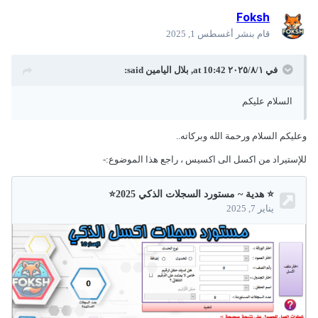
Foksh
قام بنشر
أغسطس 1, 2025
في ١‏/٨‏/٢٠٢٥ at 10:42,
بلال اليامين
said:
السلام عليكم
وعليكم السلام ورحمة الله وبركاته..
للإستيراد من اكسل الى اكسيس ، راجع هذا الموضوع:-