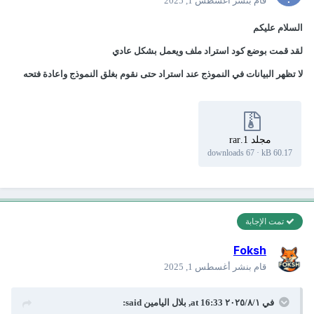
قام بنشر
أغسطس 1, 2025
السلام عليكم
لقد قمت بوضع كود استراد ملف ويعمل بشكل عادي
لا تظهر البيانات في النموذج عند استراد حتى نقوم بغلق النموذج واعادة فتحه
مجلد 1.rar
67 downloads
·
60.17 kB
تمت الإجابة
Foksh
قام بنشر
أغسطس 1, 2025
في ١‏/٨‏/٢٠٢٥ at 16:33,
بلال اليامين
said: