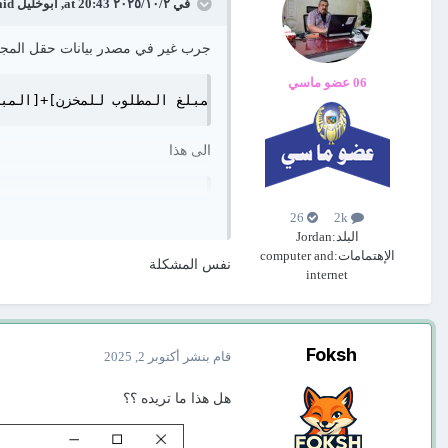
في ٢‏/١٠‏/٢٠٢٥ at 20:43,
ابوخليل
said:
جرب غير في مصدر بيانات حقل المج
06 عضو ماسي
الى هذا
26
2k
البلد:
Jordan
باضافة الدالة CDbl
الإهتمامات:
computer and
نفس المشكلة
internet
Foksh
قام بنشر
أكتوبر 2, 2025
هل هذا ما تريده ؟؟