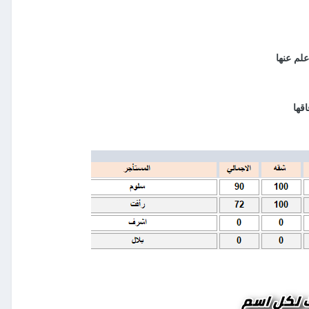
لم عنها
قها