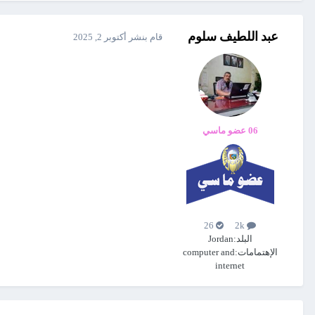
عبد اللطيف سلوم
قام بنشر
أكتوبر 2, 2025
06 عضو ماسي
26
2k
البلد:
Jordan
الإهتمامات:
computer and
internet