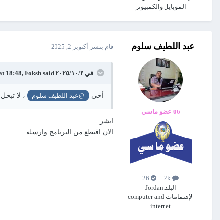
الموبايل والكمبيوتر
عبد اللطيف سلوم
قام بنشر
أكتوبر 2, 2025
في ٢‏/١٠‏/٢٠٢٥ at 18:48,
said:
Foksh
أخي
، لا تبخل
@عبد اللطيف سلوم
06 عضو ماسي
ابشر
الان اقتطع من البرنامج وارسله
26
2k
البلد:
Jordan
الإهتمامات:
computer and
internet