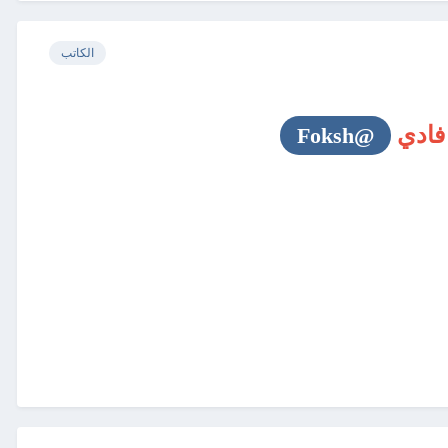
الكاتب
فادي
@Foksh