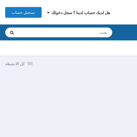
تسجيل حساب
هل لديك حساب لدينا ؟ سجل دخولك
كل الانشطه