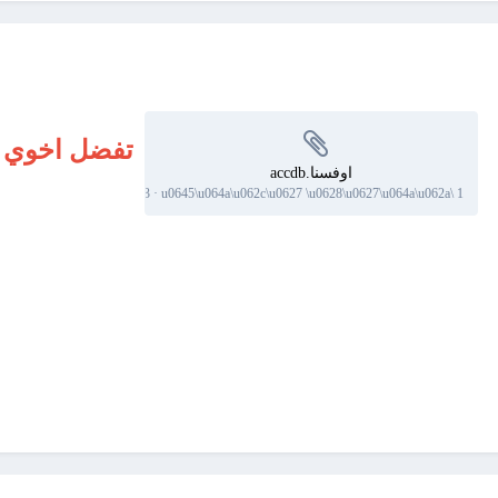
تفضل اخوي 
اوفسنا.accdb
63 downloads
·
1 \u0645\u064a\u062c\u0627 \u0628\u0627\u064a\u062a