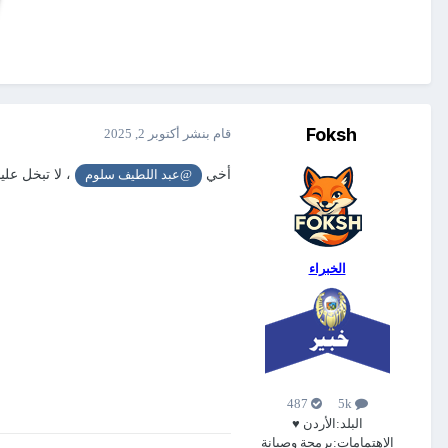
Foksh
قام بنشر
أكتوبر 2, 2025
أخي
، لا تبخل علي
@عبد اللطيف سلوم
الخبراء
487
5k
البلد:
الأردن ♥
الإهتمامات:
برمجة وصيانة