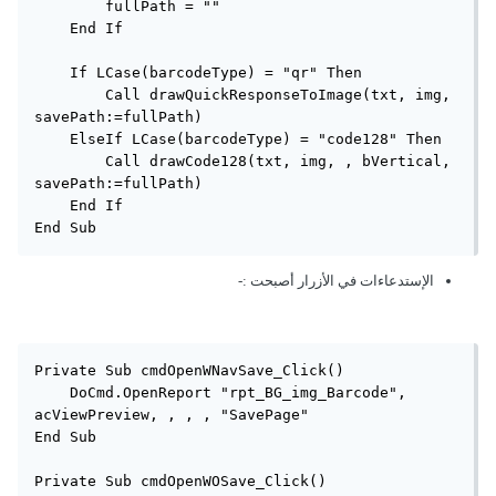
        fullPath = ""

    End If

    If LCase(barcodeType) = "qr" Then

        Call drawQuickResponseToImage(txt, img, 
savePath:=fullPath)

    ElseIf LCase(barcodeType) = "code128" Then

        Call drawCode128(txt, img, , bVertical, 
savePath:=fullPath)

    End If

End Sub
الإستدعاءات في الأزرار أصبحت
:-
Private Sub cmdOpenWNavSave_Click()

    DoCmd.OpenReport "rpt_BG_img_Barcode", 
acViewPreview, , , , "SavePage"

End Sub

Private Sub cmdOpenWOSave_Click()
