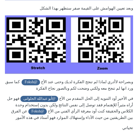
وبعد تعيين الهوامش على القيمة صفر ستظهر بهذا الشكل
وبصراحة لاأدري لماذا لم تنجح الفكرة لديك وحتى عند الأخ
كما سبق
@Foksh
ورد انها لم تنجح معه ولكني وضحت لكم وبالصور نجاح الفكرة
في الأخير أود التنويه إلى الحل المقدم من الأخ
فهو حل
@أبو عبدالله الحلوانى
أراه مثيراً للإهتمام فقد توصل إلى نفس النتائج ولكن بدون إستخدام وحدة
الكلاس والحقيقة كنت أود معرفة الرأي الفني من الأخ
عن الفرق
@Foksh
بين الطريقتين من حيث الأداء وإستهلاك الموارد فهو أستاذ في هذه الأمور
تحياتي