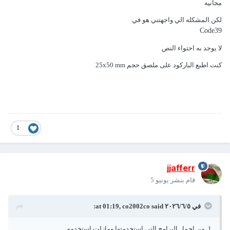
مجانيه
لكن المشكله الي واجهتني هو في
Code39
لا يوجد به احتواء النص
كنت اطبع الباركود على ملصق حجم 25x50 mm
1
jjafferr
قام بنشر
يونيو 5
في ٥‏/٦‏/٢٠٢٦ at 01:19,
said:
co2002co
1. من اجمل البرامج التي استخدمتها ومازلت استخدمه