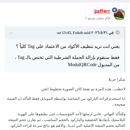
jjafferr
قام بنشر
يونيو 1
في ٣١‏/٥‏/٢٠٢٦ at 13:45,
said:
Foksh
يعني انت تريد تنظيف الأكواد من الاعتماد على Tag كلياً ؟
فقط سنقوم بإزالة الجملة الشرطية التي تختص بالـ Tag ،
من المديول ModulQRCode
شكرا جزيلا
لاحظت ، هذه المرة تم تعبئة كائن الصورة بخطوط اثخن.
انا استخدم قراءة الباركود من الشاشة بواسطة الموبايل فقط للتأكد ان القيمة
صحيحة ،
وللتأكد النهائي ، فاني ارسلها لأحد المؤسسات حتى يطبعوها على الهوية
البلاستيك بأبعادها الحقيقية والباركود بالحجم المناسب ، ثم نقارن حجم النتيجة
الحالية بحجم النتيجة الاصلية التي لدينا ، والاهم هو نتائج سرعة قراءة الباركود.