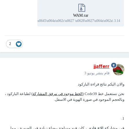
WAM.rar
29 downloads
·
3.14 \u0645\u064a\u062c\u0627 \u0628\u0627\u064a\u062a
2
jjafferr
قام بنشر
يونيو 3
والان اليكم نتائج قراءة الباركود
نحن نستعمل خط Code39 (
الخط موجود في مرفق المشاركة
) لطباعة الباركود ،
وبالحجم الموجود في صورة الهوية في الاسفل.
1.
في
مشاركة الاخ فادي
، كان فيه مساحة بيضاء زيادة في الصورة ، مما