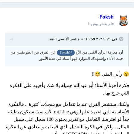
Foksh
قام بنشر
يونيو 1
في ١‏/٦‏/٢٠٢٦ at 15:59,
منتصر الانسي
said:
أود معرفة الرأي الفني من الأخ
عن الفرق بين الطريقتين من
@Foksh
حيث الأداء وإستهلاك الموارد فهو أستاذ في هذه الأمور
😅
😮
رأيي الفني
!!
فكرة أخونا الأستاذ أبو عبدالله جميلة بلا شك وأحييه على الفكرة
التي خرج بها .
ولكنك ستشعر الفرق عندما تتعامل مع سجلات كثيرة .. فالفكرة
الأساسية التي اعتمد عليها وهي rpt.Line الأساسية ستكون بطيئة
جداً لو افترضنا التعامل مع تقرير يحتوي 100 سجل على سبيل
المثال . ولكن في فكرة التعديل الذي قمنا به وابتعادي عن الفكرة