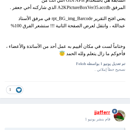
السابقة هي باستخدام GDI APIs التي أتت من
المرفق A2KPictureBoxVer35.accdb الذي شاركنه أخي جعفر .
يعني افتح التقرير rpt_BG_img_Barcode في مرفق الأستاذ
عبدالله ، وانتقل لعرض الصفحة الثانية !!! ستشعر الفرق 100%
وختاماً لست في مكان أقييم به عمل أحد من الأساتذة والأعضاء ،
😇
فأخوكم ما زال يتعلم ولله الحمد
تم تعديل
يونيو 1
بواسطه Foksh
تصحيح خطأ إملائي ..
1
jjafferr
قام بنشر
يونيو 1