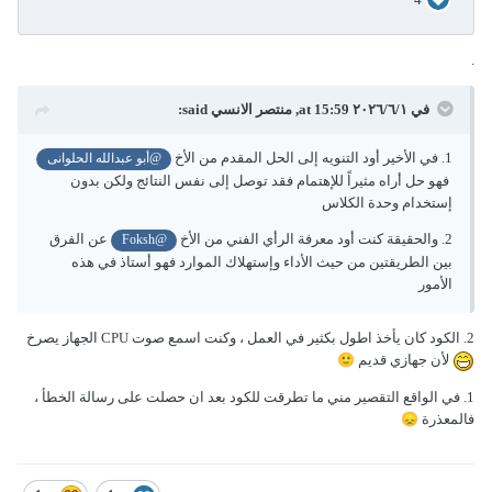
.
في ١‏/٦‏/٢٠٢٦ at 15:59,
منتصر الانسي
said:
1. في الأخير أود التنويه إلى الحل المقدم من الأخ
@أبو عبدالله الحلوانى
فهو حل أراه مثيراً للإهتمام فقد توصل إلى نفس النتائج ولكن بدون
إستخدام وحدة الكلاس
2. والحقيقة كنت أود معرفة الرأي الفني من الأخ
عن الفرق
@Foksh
بين الطريقتين من حيث الأداء وإستهلاك الموارد فهو أستاذ في هذه
الأمور
2. الكود كان يأخذ اطول بكثير في العمل ، وكنت اسمع صوت CPU الجهاز يصرخ
لأن جهازي قديم
🙂
1. في الواقع التقصير مني ما تطرقت للكود بعد ان حصلت على رسالة الخطأ ،
فالمعذرة
😞