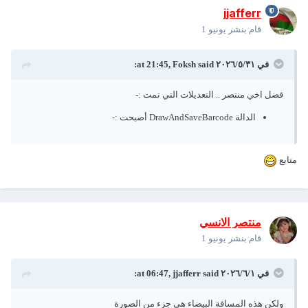
jjafferr
قام بنشر
يونيو 1
في ٣١‏/٥‏/٢٠٢٦ at 21:45,
said:
Foksh
فضل اخي منتصر .. التعديلات التي تمت
:-
الدالة DrawAndSaveBarcode أصبحت
:-
متابع
منتصر الانسي
قام بنشر
يونيو 1
في ١‏/٦‏/٢٠٢٦ at 06:47,
said:
jjafferr
ولكن هذه المسافة البيضاء هي جزء من الصورة