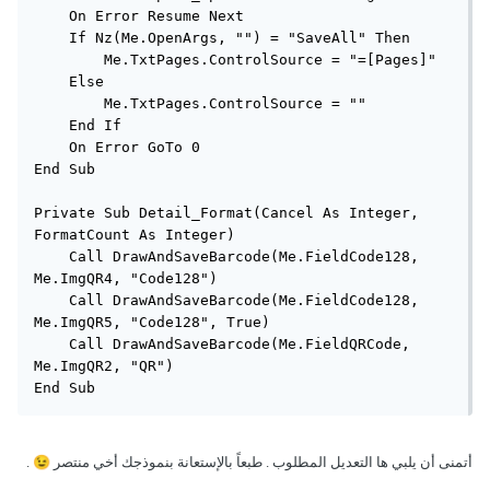
    On Error Resume Next

    If Nz(Me.OpenArgs, "") = "SaveAll" Then

        Me.TxtPages.ControlSource = "=[Pages]"

    Else

        Me.TxtPages.ControlSource = ""

    End If

    On Error GoTo 0

End Sub

Private Sub Detail_Format(Cancel As Integer, 
FormatCount As Integer)

    Call DrawAndSaveBarcode(Me.FieldCode128, 
Me.ImgQR4, "Code128")

    Call DrawAndSaveBarcode(Me.FieldCode128, 
Me.ImgQR5, "Code128", True)

    Call DrawAndSaveBarcode(Me.FieldQRCode, 
Me.ImgQR2, "QR")

End Sub
أتمنى أن يلبي ها التعديل المطلوب . طبعاً بالإستعانة بنموذجك أخي منتصر
😉
.