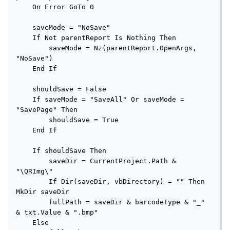
    On Error GoTo 0

    saveMode = "NoSave"

    If Not parentReport Is Nothing Then

        saveMode = Nz(parentReport.OpenArgs, 
"NoSave")

    End If

    shouldSave = False

    If saveMode = "SaveAll" Or saveMode = 
"SavePage" Then

        shouldSave = True

    End If

    If shouldSave Then

        saveDir = CurrentProject.Path & 
"\QRImg\"

        If Dir(saveDir, vbDirectory) = "" Then 
MkDir saveDir

        fullPath = saveDir & barcodeType & "_" 
& txt.Value & ".bmp"

    Else
