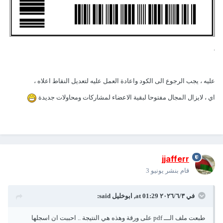
.
عليه ، يجب الرجوع الى الكود واعادة العمل عليه لتعديل النقاط اعلاه ،
اي ، لايزال المجال مفتوحا لبقية الاعضاء لمشاركات ومحاولات جديدة
jjafferr
قام بنشر
يونيو 3
في ٣‏/٦‏/٢٠٢٦ at 01:29,
ابوخليل
said:
طبعت ملف الـــ pdf على ورقة وهذه هي النتيجة .. احببت ان اسجلها