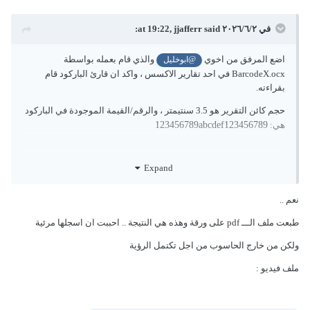
في ٢‏/٦‏/٢٠٢٦ at 19:22,
said:
jjafferr
اضع المرفق من اخوي
والذي قام بعمله بواسطة
@ابوخليل
BarcodeX.ocx في احد تقارير الاكسس ، واكد ان قارئ الباركود قام
بقراءته.
حجم كائن التقرير هو 3.5 سنتيمتر ، والرقم/القيمة الموجودة في الباركود
هي:
123456789abcdef123456789
Expand
نعم ..
طبعت ملف الـــ pdf على ورقة وهذه هي النتيجة .. احببت ان اسجلها مرئية
ولكن من خارج الحاسوب من اجل تكتمل الرؤية
ملف فيديو
: