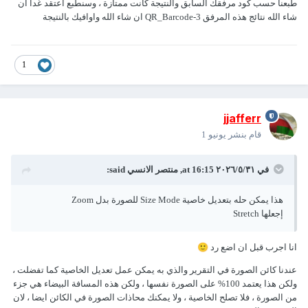
طبعنا حسب كود مرفقك السابق والنتيجة كانت ممتازة ، وسنطبع اعتقد غدا ان
شاء الله نتائج هذه المرفق QR_Barcode-3 ان شاء الله واوافيك بالنتيجة
1
jjafferr
قام بنشر
يونيو 1
في ٣١‏/٥‏/٢٠٢٦ at 16:15,
منتصر الانسي
said:
هذا يمكن حله بتعديل خاصية Size Mode للصورة بدل Zoom
إجعلها Stretch
انا اجرب قبل ان اضع رد
🙂
عندنا كائن الصورة في التقرير والذي به يمكن عمل تعديل الخاصية كما تفضلت ،
ولكن هذا يعتمد 100% على الصورة نفسها ، ولكن هذه المسافة البيضاء هي جزء
من الصورة ، فلا تصلح الخاصية ، ولا يمكنك محاذات الصورة في الكائن ايضا ، لان