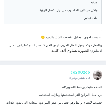
مرئية
ولكن من خارج الحاسوب من اجل تكتمل الرؤية
ملف فيديو
.
احسنت اخوي ابوخليل ، قطعت الشك باليقين
🙂
وبالفعل ، وكما يقول المثل العربي:
ليس الخبر كالمعاينة ، او كما يقول
المثل
الصورة
تساوي
ألف
كلمة
الانجليزي:
co2002co
قام بنشر
يونيو 5
السلام عليكم ورحمة الله وبركاته
من اجمل البرامج التي استخدمتها ومازلت استخدمه
خصوصا لانشاء روابط وهو افضل من بعض المواضع المجانيه التي تضع اعلانات