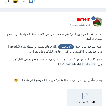
1
1
jjafferr
قام بنشر
يونيو 2
بما ان هذا الموضوع عبارة عن تحدي ليس بين الاعضاء فقط ، وانما بين العضو
ومقدرته ايضا.
اضع المرفق من اخوي
والذي قام بعمله بواسطة BarcodeX.ocx
@ابوخليل
في احد تقارير الاكسس ، واكد ان قارئ الباركود قام بقراءته.
حجم كائن التقرير هو 3.5 سنتيمتر ، والرقم/القيمة الموجودة في الباركود
هي:
123456789abcdef123456789
ونحن نتأمل ان نصل الى هذه المقدرة في هذا الموضوع ان شاء الله
🙂
R_barcod24.pdf