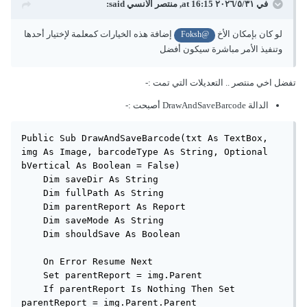
في ٣١‏/٥‏/٢٠٢٦ at 16:15,
منتصر الانسي
said:
لو كان بإمكان الأخ
إضافة هذه الخيارات كمعلمة لإختيار أحدها
@Foksh
وتنفيذ الأمر مباشرة سيكون أفضل
تفضل اخي منتصر .. التعديلات التي تمت
:-
الدالة DrawAndSaveBarcode أصبحت
:-
Public Sub DrawAndSaveBarcode(txt As TextBox, 
img As Image, barcodeType As String, Optional 
bVertical As Boolean = False)

    Dim saveDir As String

    Dim fullPath As String

    Dim parentReport As Report

    Dim saveMode As String

    Dim shouldSave As Boolean

    On Error Resume Next

    Set parentReport = img.Parent

    If parentReport Is Nothing Then Set 
parentReport = img.Parent.Parent
