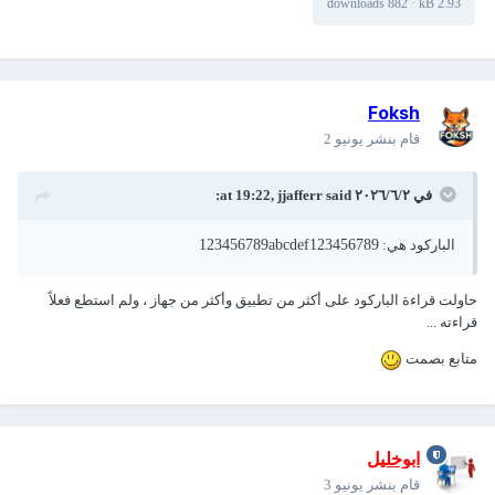
882 downloads
·
2.93 kB
Foksh
قام بنشر
يونيو 2
في ٢‏/٦‏/٢٠٢٦ at 19:22,
said:
jjafferr
الباركود هي:
123456789abcdef123456789
حاولت قراءة الباركود على أكثر من تطبيق وأكثر من جهاز ، ولم استطع فعلاً
قراءته ...
متابع بصمت
ابوخليل
قام بنشر
يونيو 3