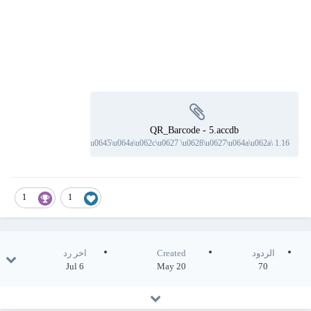
QR_Barcode - 5.accdb
89 downloads
·
1.16 \u0645\u064a\u062c\u0627 \u0628\u0627\u064a\u062a
1
1
الردود
Created
اخر رد
Jul 6
May 20
70