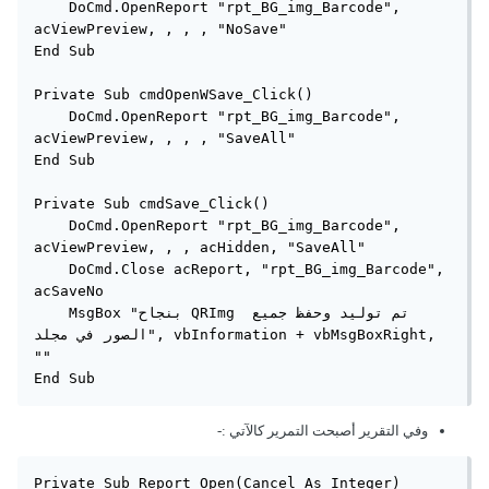
    DoCmd.OpenReport "rpt_BG_img_Barcode", 
acViewPreview, , , , "NoSave"

End Sub

Private Sub cmdOpenWSave_Click()

    DoCmd.OpenReport "rpt_BG_img_Barcode", 
acViewPreview, , , , "SaveAll"

End Sub

Private Sub cmdSave_Click()

    DoCmd.OpenReport "rpt_BG_img_Barcode", 
acViewPreview, , , acHidden, "SaveAll"

    DoCmd.Close acReport, "rpt_BG_img_Barcode", 
acSaveNo

    MsgBox "بنجاح QRImg تم توليد وحفظ جميع 
الصور في مجلد", vbInformation + vbMsgBoxRight, 
""

End Sub
وفي التقرير أصبحت التمرير كالآتي :-
Private Sub Report_Open(Cancel As Integer)
