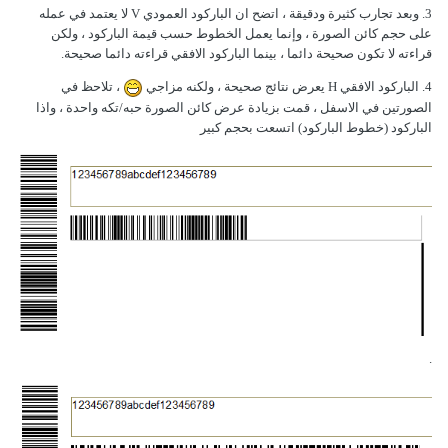
3. وبعد تجارب كثيرة ودقيقة ، اتضح ان الباركود العمودي V لا يعتمد في عمله
على حجم كائن الصورة ، وإنما يعمل الخطوط حسب قيمة الباركود ، ولكن
قراءته لا تكون صحيحة دائما ، بينما الباركود الافقي قراءته دائما صحيحة.
4. الباركود الافقي H يعرض نتائج صحيحة ، ولكنه مزاجي
، تلاحظ في
الصورتين في الاسفل ، قمت بزيادة عرض كائن الصورة حبه/تكه واحدة ، واذا
الباركود (خطوط الباركود) اتسعت بحجم كبير
.