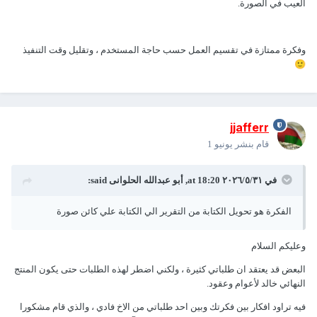
العيب في الصورة.
وفكرة ممتازة في تقسيم العمل حسب حاجة المستخدم ، وتقليل وقت التنفيذ
🙂
jjafferr
قام بنشر
يونيو 1
في ٣١‏/٥‏/٢٠٢٦ at 18:20,
أبو عبدالله الحلوانى
said:
الفكرة هو تحويل الكتابة من التقرير الي الكتابة علي كائن صورة
وعليكم السلام
البعض قد يعتقد ان طلباتي كثيرة ، ولكني اضطر لهذه الطلبات حتى يكون المنتج
النهائي خالد لأعوام وعقود.
فيه تراود افكار بين فكرتك وبين احد طلباتي من الاخ فادي ، والذي قام مشكورا