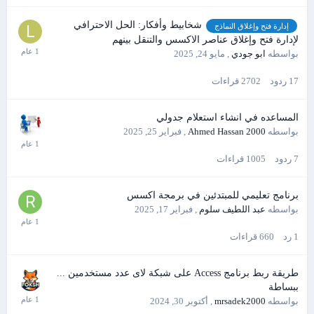
شخابيط وأفكار: الحل الاحترافي
إدارة فتح وإغلاق النماذج
لإدارة فتح وإغلاق عناصر الاكسس والتنقل بينهم
بواسطه
ابو جودي
,
مايو 24, 2025
17
ردود
2702
قراءات
المساعده في انشاء استعلام جدولي
بواسطه
Ahmed Hassan 2000
,
فبراير 25, 2025
7
ردود
1005
قراءات
برنامج تعليمي للمبتدئين في برمجة اكسس
بواسطه
عبد اللطيف سلوم
,
فبراير 17, 2025
1
رد
660
قراءات
طريقة ربط برنامج Access على شبكة لاى عدد مستخدمين ...
ببساطة
بواسطه
mrsadek2000
,
أكتوبر 30, 2024