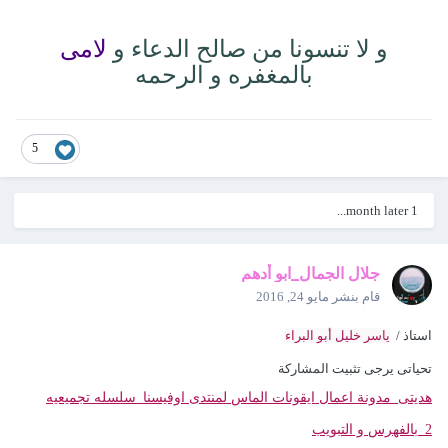
و لا تنسونا من صالح الدعاء و
لامى
بالمغفره و الرحمه
5
1 month later...
جلال الجمال_ابو أدهم
قام بنشر
مايو 24, 2016
استاذ /
ياسر خليل أبو البراء
تحياتى يرجى تثبيت المشاركة
هديتى_مدونة اعمال ايقونات الماس لمنتدى اوفيسنا_سلسله تجميعيه
2_بالفهرس و التبويب