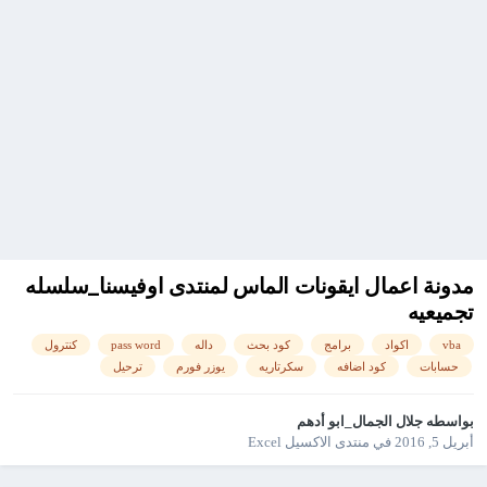
مدونة اعمال ايقونات الماس لمنتدى اوفيسنا_سلسله
تجميعيه
vba
اكواد
برامج
كود بحث
داله
pass word
كنترول
حسابات
كود اضافه
سكرتاريه
يوزر فورم
ترحيل
بواسطه
جلال الجمال_ابو أدهم
أبريل 5, 2016
في
منتدى الاكسيل Excel