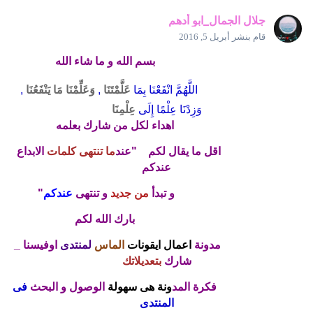
جلال الجمال_ابو أدهم
قام بنشر
أبريل 5, 2016
بسم الله و ما شاء الله
اللَّهُمَّ انْفَعْنَا بِمَا
عَلَّمْتَنَا
,
وَعَلِّمْنَا مَا يَنْفَعُنَا
,
وَزِدْنَا عِلْمًا إِلَى
عِلْمِنَا
اهداء لكل من شارك بعلمه
اقل ما يقال لكم "عند
ما تنتهى كلمات
الابداع
عندكم
و تبدأ
من جديد
و تنتهى
عندكم
"
بارك الله لكم
مدونة
اعمال ايقونات
الماس
لمنتدى
اوفيسنا _
شارك
بتعديلاتك
فكرة المد
ونة هى سهولة
الوصول و البحث
فى
المنتدى