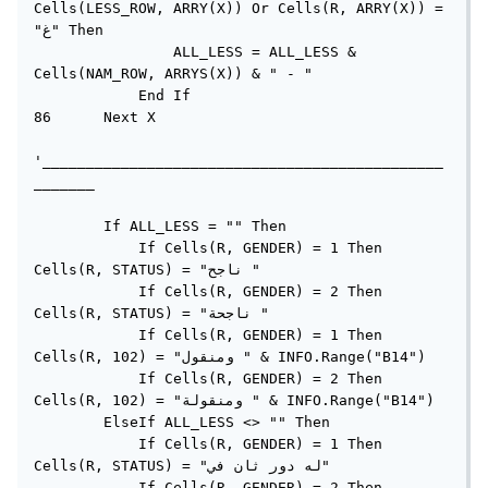
Cells(LESS_ROW, ARRY(X)) Or Cells(R, ARRY(X)) = 
"غ" Then

                ALL_LESS = ALL_LESS & 
Cells(NAM_ROW, ARRYS(X)) & " - "

            End If

86      Next X

'______________________________________________
_______

        If ALL_LESS = "" Then

            If Cells(R, GENDER) = 1 Then 
Cells(R, STATUS) = "ناجح "

            If Cells(R, GENDER) = 2 Then 
Cells(R, STATUS) = "ناجحة "

            If Cells(R, GENDER) = 1 Then 
Cells(R, 102) = "ومنقول " & INFO.Range("B14")

            If Cells(R, GENDER) = 2 Then 
Cells(R, 102) = "ومنقولة " & INFO.Range("B14")

        ElseIf ALL_LESS <> "" Then

            If Cells(R, GENDER) = 1 Then 
Cells(R, STATUS) = "له دور ثان في"

            If Cells(R, GENDER) = 2 Then 