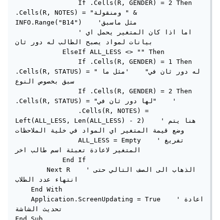
                If .Cells(R, GENDER) = 2 Then 
.Cells(R, NOTES) = "ومنقولة " & 
INFO.Range("B14")    'مثل ماسبق

                'اما اذا كان المتغير يحمل اي 
بيانات لمواد يصبح الطالب له دور ثان

            ElseIf ALL_LESS <> "" Then

                If .Cells(R, GENDER) = 1 Then 
.Cells(R, STATUS) = "له دور ثان في"    'مثل ما 
سبق بخصوص النوع

                If .Cells(R, GENDER) = 2 Then 
.Cells(R, STATUS) = "لها دور ثان في"    '

                .Cells(R, NOTES) = 
Left(ALL_LESS, Len(ALL_LESS) - 2)    'هنا يتم 
وضع قيمة المتغير اي المواد في خلية الملاحظات

                ALL_LESS = Empty    'تفريغ 
المتغير لاعادة تعبئة اسم طالب اخر

            End If

        Next R    'الذهاب الى الصف التالي حتى 
انتهاء عدد الطلاب

    End With

    Application.ScreenUpdating = True    'اعادة 
تحديث الشاشة

End Sub