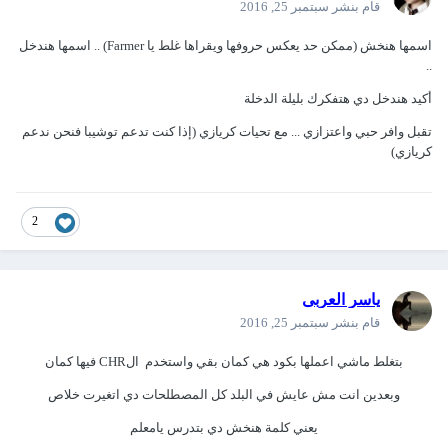
قام بنشر
سبتمبر 25, 2016
اسمها هنخش (ممكن حد يعكس حروفها ويقراها غلط يا Farmer) .. اسمها هندخل
..
أكيد هندخل دي هتفكرك بليلة الدخلة
تقبل وافر حبي واعتزازي ... مع تحيات كريازي (إذا كنت تدعم توشيبا فنحن ندعم
كريازي)
2
ياسر العربى
قام بنشر
سبتمبر 25, 2016
بتغلط ماشي اعملها بكود هي كمان بقي واستخدم الCHR فيها كمان
وبعدين انت مش عايش في البلد كل المصطلحات دي اتغيرت خلاص
يعني كلمة هنخش دي بتدرس يامعلم