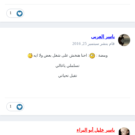
1
ياسر العربى
قام بنشر
سبتمبر 25, 2016
ومضة :
: احنا هنخش على شغل بعض ولا ايه
تسلملي ياغالي
تقبل تحياتي
1
ياسر خليل أبو البراء