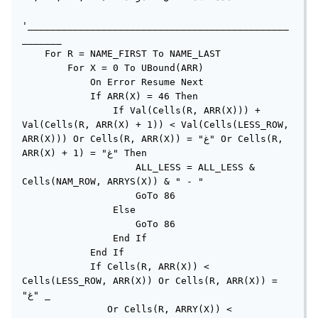
'______________________________________________
_______

    For R = NAME_FIRST To NAME_LAST

        For X = 0 To UBound(ARR)

            On Error Resume Next

            If ARR(X) = 46 Then

                If Val(Cells(R, ARR(X))) + 
Val(Cells(R, ARR(X) + 1)) < Val(Cells(LESS_ROW, 
ARR(X))) Or Cells(R, ARR(X)) = "غ" Or Cells(R, 
ARR(X) + 1) = "غ" Then

                    ALL_LESS = ALL_LESS & 
Cells(NAM_ROW, ARRYS(X)) & " - "

                    GoTo 86

                Else

                    GoTo 86

                End If

            End If

            If Cells(R, ARR(X)) < 
Cells(LESS_ROW, ARR(X)) Or Cells(R, ARR(X)) = 
"غ" _

               Or Cells(R, ARRY(X)) < 