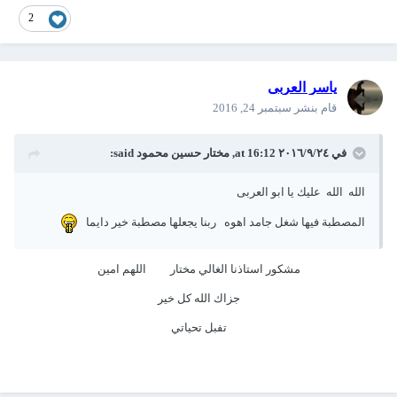
2
ياسر العربى
قام بنشر
سبتمبر 24, 2016
في ٢٤‏/٩‏/٢٠١٦ at 16:12,
مختار حسين محمود
said:
الله الله عليك يا ابو العربى
المصطبة فيها شغل جامد اهوه ربنا يجعلها مصطبة خير دايما
مشكور استاذنا الغالي مختار اللهم امين
جزاك الله كل خير
تفبل تحياتي