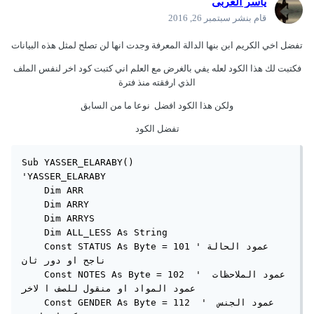
ياسر العربى
قام بنشر
سبتمبر 26, 2016
تفضل اخي الكريم ابن بنها الدالة المعرفة وجدت انها لن تصلح لمثل هذه البيانات
فكتبت لك هذا الكود لعله يفي بالغرض مع العلم اني كتبت كود اخر لنفس الملف
الذي ارفقته منذ فترة
ولكن هذا الكود افضل نوعا ما من السابق
تفضل الكود
Sub YASSER_ELARABY()

'YASSER_ELARABY

    Dim ARR

    Dim ARRY

    Dim ARRYS

    Dim ALL_LESS As String

    Const STATUS As Byte = 101 'عمود الحالة 
ناجح او دور ثان

    Const NOTES As Byte = 102  ' عمود الملاحظات 
عمود المواد او منقول للصف ا لاخر

    Const GENDER As Byte = 112  ' عمود الجنس 