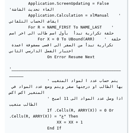
        Application.ScreenUpdating = False    
'الغاء تحديث الشاشة

        Application.Calculation = xlManual    ' 
ايقاف الحساب التلقائي

        For R = NAME_FIRST To NAME_LAST    ' 
حلقة تكرارية تبدأ  بأول اسم طالب الى اخر اسم

            For X = 0 To UBound(ARR)    ' حلقة 
تكرارية تبدأ من الصفر الى اقصى مصفوفة اعمدة 
اختبار الفصل الدارسي الثاني

                On Error Resume Next

'______________________________________________
______

                'يتم حساب عدد ا لمواد المتغيب 
بها الطالب او درجتها صفر ويتم وضع عدد المواد في 
المتغير اكس اكس

                'اذا وصل عدد المواد الى 11 اصبح 
الطالب متغيب

                If .Cells(R, ARRY(X)) = 0 Or 
.Cells(R, ARRY(X)) = "غ" Then

                    XX = XX + 1

                End If
