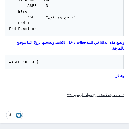
        ASEEL = D

    Else

        ASEEL = "ناجح ومنقول"

    End If

End Function
ونضع هذه الدالة في الملاحظات داخل الكشف ونسحبها نزولا كما موضح
بالمرفق
=ASEEL(D6:J6)
وشكرا
دالة معرفة لاستخراج مواد الرسوب.rar
8