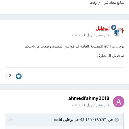
متابع معك في اي وقت
ابوخليل
قام بنشر
أبريل 21, 2018
يرجى مراعاة المصلحة العامة ف قوانين المنتدى وضعت من اجلكم
تم فصل المشاركة
2
ahmedfahmy2018
قام بنشر
أبريل 21, 2018
في ٢١‏/٤‏/٢٠١٨ at 08:18,
ابوخليل
said: