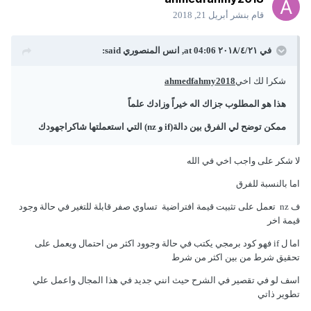
قام بنشر
أبريل 21, 2018
في ٢١‏/٤‏/٢٠١٨ at 04:06,
انس المنصوري
said:
شكرا لك اخي
ahmedfahmy2018
هذا هو المطلوب جزاك اله خيراً وزادك علماً
ممكن توضح لي الفرق بين دالة(if و nz) التي استعملتها شاكراجهودك
لا شكر على واجب اخي في الله
اما بالنسبة للفرق
ف nz تعمل على تثبيت قيمة افتراضية تساوي صفر قابلة للتغير في حالة وجود
قيمة اخر
اما ل if فهو كود برمجي يكتب في حالة وجوود اكثر من احتمال ويعمل على
تحقيق شرط من بين اكثر من شرط
اسف لو في تقصير في الشرح حيث انني جديد في هذا المجال واعمل علي
تطوير ذاتي