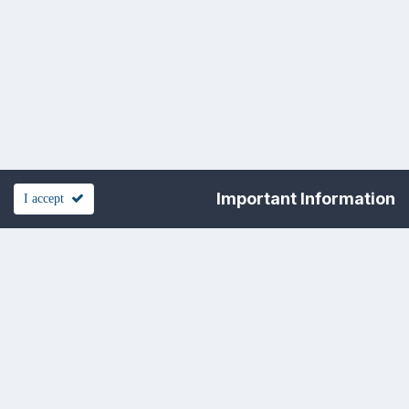
Important Information
I accept
تغيير اللغه
القالب
اتفاقيه الخصوصيه
اتصل بنا
Cookies
www.officena.net
Powered by Invision Community