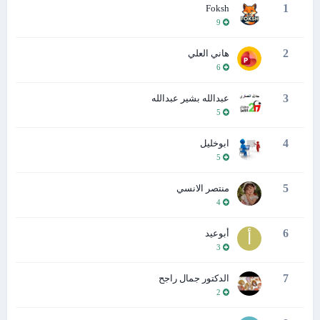
1
Foksh
9
2
هاني العلي
6
3
عبدالله بشير عبدالله
5
4
ابوخليل
5
5
منتصر الانسي
4
6
أبوعيد
3
7
الدكتور جمال راجح
2