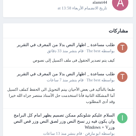
alamri44
تاريخ الانضمام
الأربعاء at 13:58
مشاركات
طلب مساعدة _ اظهار النص بدلا من المعرف في التقرير
بواسطه
The best
·
قام بنشر
منذ 33 دقائق
كيف يتم تصدير الحقول فى ملف اكسيل إلى نصوص
طلب مساعدة _ اظهار النص بدلا من المعرف في التقرير
بواسطه
The best
·
قام بنشر
منذ 7 ساعات
طبعا بالتأكيد فى بعض الأحيان بيتم التحويل الى الحفظ كملف اكسيل
أما المشكلة الثانية فأنا استخدمت حل الأستاذ منتصر جزاه الله خيرا
وقد أدى المطلوب
السلام عليكم شلونكم ممكن تصميم يظهر امام كل البرامج
وان يكون فيه زر نسح النص وزر لصق النص وزر قص النص
وزرWindows + V
بواسطه
ابو مارفن
·
قام بنشر
منذ 13 ساعات