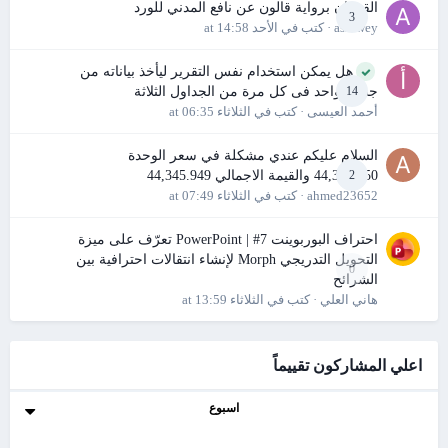
القرءان برواية قالون عن نافع المدني للورد
3
ashtwey
· كتب في
الأحد at 14:58
هل يمكن استخدام نفس التقرير ليأخذ بياناته من
جدول واحد فى كل مرة من الجداول الثلاثة
14
أحمد العيسى
· كتب في
الثلاثاء at 06:35
السلام عليكم عندي مشكلة في سعر الوحدة
44,345.950 والقيمة الاجمالي 44,345.949
2
ahmed23652
· كتب في
الثلاثاء at 07:49
احتراف البوربوينت PowerPoint | #7 تعرّف على ميزة
التحويل التدريجي Morph لإنشاء انتقالات احترافية بين
0
الشرائح
هاني العلي
· كتب في
الثلاثاء at 13:59
اعلي المشاركون تقييماً
اسبوع