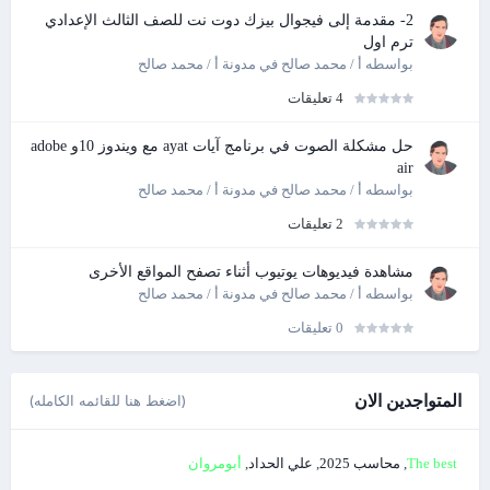
2- مقدمة إلى فيجوال بيزك دوت نت للصف الثالث الإعدادي
ترم اول
بواسطه
أ / محمد صالح
في
مدونة أ / محمد صالح
4 تعليقات
حل مشكلة الصوت في برنامج آيات ayat مع ويندوز 10و adobe
air
بواسطه
أ / محمد صالح
في
مدونة أ / محمد صالح
2 تعليقات
مشاهدة فيديوهات يوتيوب أثناء تصفح المواقع الأخرى
بواسطه
أ / محمد صالح
في
مدونة أ / محمد صالح
0 تعليقات
المتواجدين الان
(اضغط هنا للقائمه الكامله)
The best
محاسب 2025
علي الحداد
أبومروان