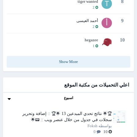
8
tiger wanted
2
9
أحمد العيسى
2
10
hegazee
1
Show More
اعلي التحميلات من مكتبة الموقع
اسبوع
🏆🌟 نتائج تحدي المبدعين 13 🌟🏆 :: إضافة وتحرير
سجلات في جدول من خلال عنصر ويب :: 📟🌟
بواسطه
Foksh
0
10