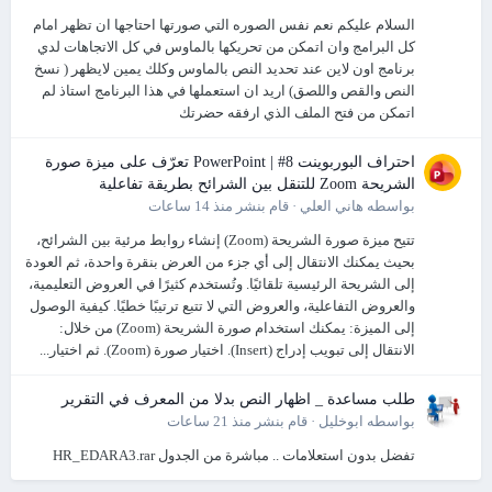
السلام عليكم نعم نفس الصوره التي صورتها احتاجها ان تظهر امام
كل البرامج وان اتمكن من تحريكها بالماوس في كل الاتجاهات لدي
برنامج اون لاين عند تحديد النص بالماوس وكلك يمين لايظهر ( نسخ
النص والقص واللصق) اريد ان استعملها في هذا البرنامج استاذ لم
اتمكن من فتح الملف الذي ارفقه حضرتك
احتراف البوربوينت PowerPoint | #8 تعرّف على ميزة صورة
الشريحة Zoom للتنقل بين الشرائح بطريقة تفاعلية
بواسطه
هاني العلي
·
قام بنشر
منذ 14 ساعات
تتيح ميزة صورة الشريحة (Zoom) إنشاء روابط مرئية بين الشرائح،
بحيث يمكنك الانتقال إلى أي جزء من العرض بنقرة واحدة، ثم العودة
إلى الشريحة الرئيسية تلقائيًا. وتُستخدم كثيرًا في العروض التعليمية،
والعروض التفاعلية، والعروض التي لا تتبع ترتيبًا خطيًا. كيفية الوصول
إلى الميزة: يمكنك استخدام صورة الشريحة (Zoom) من خلال:
الانتقال إلى تبويب إدراج (Insert). اختيار صورة (Zoom). ثم اختيار...
طلب مساعدة _ اظهار النص بدلا من المعرف في التقرير
بواسطه
ابوخليل
·
قام بنشر
منذ 21 ساعات
تفضل بدون استعلامات .. مباشرة من الجدول HR_EDARA3.rar