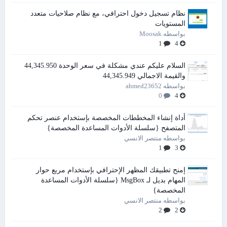
نظام تسجيل دخول احترافي، مع نظام صلاحيات متعدد
المستويات
بواسطه
Moosak
1
4
السلام عليكم عندي مشكلة في سعر الوحدة 44,345.950
والقيمة الاجمالي 44,345.949
بواسطه
ahmed23652
0
4
أداة إنشاء المخططات المخصصة بإستخدام عنصر تحكم
المتصفح {سلسلة الأدوات المساعدة المخصصة}
بواسطه
منتصر الانسي
1
3
إمنح تطبيقك المظهر الإحترافي بإستخدام مربع حوار
المهام بديل لـ MsgBox {سلسلة الأدوات المساعدة
المخصصة}
بواسطه
منتصر الانسي
2
2