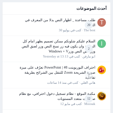
أحدث الموضوعات
طلب مساعدة _ اظهار النص بدلا من المعرف في
التقرير
20
The best
· كتب في
يوليو 30
السلام عليكم شلونكم ممكن تصميم يظهر امام كل
البرامج وان يكون فيه زر نسح النص وزر لصق النص
2
وزر قص النص وزرWindows + V
ابو مارفن
· كتب في
Yesterday at 13:13
احتراف البوربوينت PowerPoint | #8 تعرّف على ميزة
صورة الشريحة Zoom للتنقل بين الشرائح بطريقة
0
تفاعلية
هاني العلي
· كتب في
منذ 14 ساعات
مكتبة الموقع - نظام تسجيل دخول احترافي، مع نظام
صلاحيات متعدد المستويات
12
Moosak
· كتب في
مايو 12