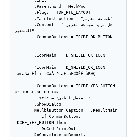
        .Init

        .ParenthWnd = Me.hWnd

        .Flags = TDF_RTL_LAYOUT

        .MainInstruction = "طباعة تقرير"

        .Content = "هل تريد طباعة تقرير 
المخنبر"

        .CommonButtons = TDCBF_OK_BUTTON

        .IconMain = TD_SHIELD_OK_ICON          

        'IconMain = TD_SHIELD_OK_ICON              
'æíãßä ÊÍÏíÏ ÇáÃíÞæäÉ ãÈÇÔÑÉ åßÐÇ

        .CommonButtons = TDCBF_YES_BUTTON 
Or TDCBF_NO_BUTTON

        .Title = "المعمل الطبى"

        .ShowDialog

        Me.lblButton.Caption = .ResultMain

           If CommonButtons = 
TDCBF_YES_BUTTON Then

           DoCmd.PrintOut

        DoCmd.close acReport, 