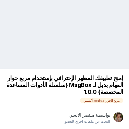
إمنح تطبيقك المظهر الإحترافي بإستخدام مربع حوار
المهام بديل لـ MsgBox {سلسلة الأدوات المساعدة
المخصصة} 1.0.0
مربع الحوار msgbox أكسس
بواسطة
منتصر الانسي
البحث عن ملفات اخري للعضو