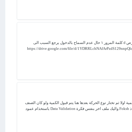
حبايب قلبي عشاق برنامج الاكسس تم تحديث نظام lab الطبي نظام متكامل ونظراً لحجمه عملته لكم في رابط ما عليك الا تنزله وفك الضغط في قرص d كلمة المرور ١ حال عدم السماح بالدخول يرجع السبب الى
ولا ثم تختار توع الحركة بعدها هنا يتم قبول الكمية ولو كان الصنف
انتهى من المخزن وهذه حلها الغاء خاصية تجاهل الفراغ حينها لا يقبل اي كمية سواء اخترت نوع الحركة اولا او اخر جرب الغاء الخاصية في ملف الاستاذ Foksh واليك ملف اخر بنفس فكرة Data Validation باستخذام عمود