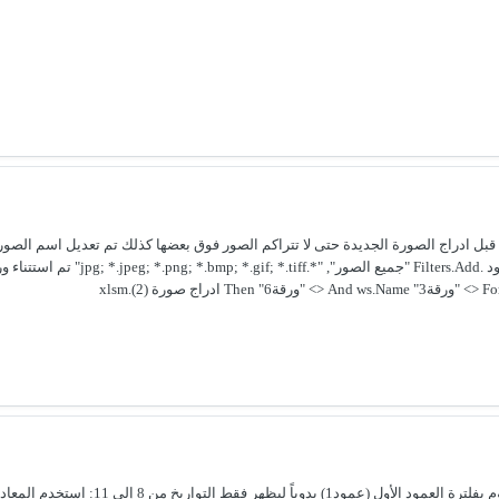
تم التعديل الكود حاليا يقوم بحذف اي صور من النطاق a2:v2 قبل ادراج الصورة الجديدة حتى لا تتراكم الصور فوق بعضها