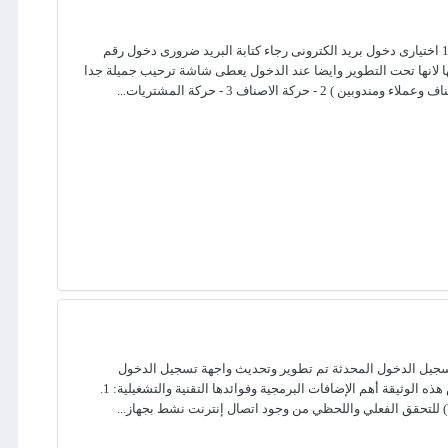
السلام عليكم ورحمة الله وبركاتة مرفق لكم لقد صممت برنامج مخازن يحتوى على دخول مستخدمين اجبارى كلمة المستخدم admin كلمة السر 123 اختيارى دخول بريد الكترونى رجاء كتابة البريد ضرورى دخول رقم
 فهى جارى العمل عليها لانها تحت التطوير وايضا عند الدخول يعطى شاشة ترحيب جميلة جدا
ة تسجيل الدخول المحدثة تم تطوير وتحديث واجهة تسجيل الدخول
البرمجية (Login Form) وتزويدها بحزمة من المزايا الذكية التي تضمن أعلى مستويات الأمان، الخصوصية، وسلاسة تجربة المستخدم (UI/UX). تلخص هذه الوثيقة أهم الإضافات البرمجية وفوائدها التقنية والتشغيلية: 1.