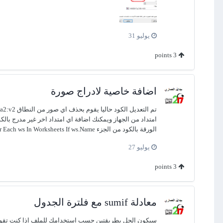
يوليو 31
points
3
اضافة خاصية لادراج صورة
الورقة بالكود من الجزء For Each ws In Worksheets If ws.Name <> "ورقة3" And ws.Name <> "ورقة6" Then ادراج صورة (2).xlsm
يوليو 27
points
3
معادلة sumif مع فلترة الجدول