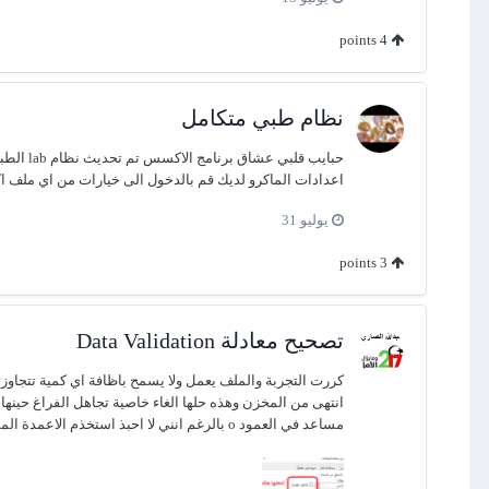
points
4
نظام طبي متكامل
اعدادات الماكرو لديك قم بالدخول الى خيارات من اي ملف اكسس مفتوح ثم إعداد الماكرو واعمل سماح بالتو
يوليو 31
points
3
تصحيح معادلة Data Validation
كررت التجربة والملف يعمل ولا يسمح باظافة اي كمية تتجاوز 
مساعد في العمود o بالرغم انني لا احبذ استخذم الاعمدة المساعدة وله نفس نتائج ملف معلمنا Foksh مخزن 1.xlsb