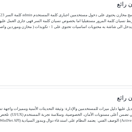
 رائع
ء كتابة رقم الواتس ضرورى ويبدأ من 201 لانة سيربط نسيان كلمة المرور مستقبليا اما بخصوص نسيان كلمة السر
تكويدات ( مخازن وموردين واصناف وعملاء ومندوبين ) 2 - حركة الاصناف 3 - حركة المشتريات...
 رائع
ديل عليها دليل ميزات للمستخدمين والإدارة: وثيقة التحديثات الأمنية ومميزات واجه