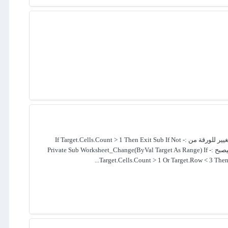
طيب .. رغم أن الطلب تم تحقيقه من خلال Data Validation ، ولكن هذا لا يمنع من تجربة الفكرة التالية من خلال الأكواد . حيث تم دمج الحدث عند التغيير للورقة من :- If Target.Cells.Count > 1 Then Exit Sub If Not
Intersect(Target, Range("B3:B3000")) Is Nothing Then With Target(1, 5) .Value = Date & " " & Time .EntireColumn.AutoFit End With End If ليصبح :- Private Sub Worksheet_Change(ByVal Target As Range) If
Target.Cells.Count > 1 Or Target.Row < 3 Then 