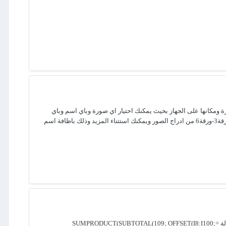
 كذلك تم تعديل اسم الصورة ومكانها على الجهاز بحيث يمكنك احتيار اي صورة وباي اسم وباي
امتداد من الجهاز ويمكنك اضافة اي امتداد اخر غير مدرج بالكود .Filters.Add "جميع الصور", "*.jpg; *.jpeg; *.png; *.bmp; *.gif; *.tiff" تم استتناء ورقة3-ورقة6 من ادراج الصور ويمكنك استتناء المزيد وذلك باظافة اسم
سيكون الحل بطريقتين حسب استخدامك للملف إذا كنت تقوم بفلترة العمود الأول (عمود1) يدوياً ليظهر فقط التواريخ من 8 إلى 11: استخدم المعادلة =SUMPRODUCT(SUBTOTAL(109; OFFSET(I8:I100;