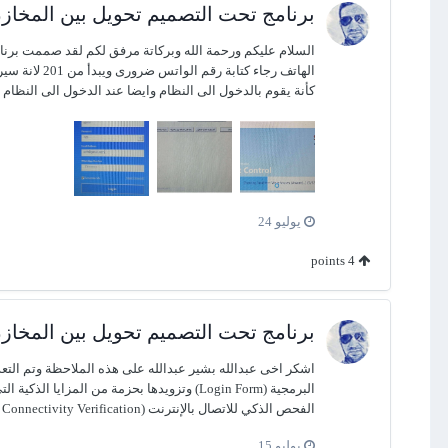
برنامج تحت التصميم تحويل بين المخازن
الهاتف رجا
كأنة يقوم بالدخول الى النظام وايضا عند الدخول الى النظام يدخل الى شاشة به محتويات اساسيات تحتوى على 1 - 
يوليو 24
points
4
برنامج تحت التصميم تحويل بين المخازن
اشكر اخى عبدالله بشير عبدالله على هذه الملاحظة وتم التع
الفحص الذكي للاتصال بالإنترنت (Active Connectivity Verification) الوصف الفني: يعتمد النظام على استدعاء دوال ويندوز السيادية (WinINet API) للتحقق الفعلي واللحظي من وجود اتصال إنترنت نشط بجهاز...
يوليو 15