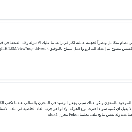
فيق https://drive.google.com/file/d/1YDRRLchNAfArPzdS129nnpQlqJLHfL8M/view?usp=drivesdk
الموحود بالمخزن ولكن هناك سبب يجغل الرصيد في المخزن بالسالب عندما تكتب الكمية ا