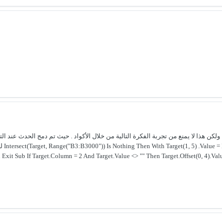
Exit Sub If Target.Column = 2 And Target.Value <> "" Then Target.Offset(0, 4).Valu