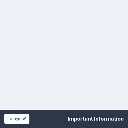
Important Information
I accept
تغيير اللغه
القالب
اتفاقيه الخصوصيه
اتصل بنا
Cookies