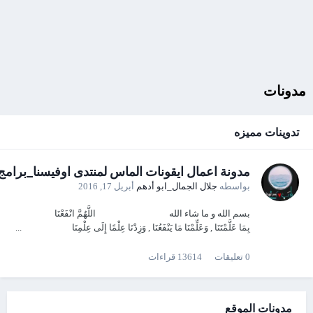
مدونات
تدوينات مميزه
مدونة اعمال ايقونات الماس لمنتدى اوفيسنا_برامج
بواسطه
جلال الجمال_ابو أدهم
أبريل 17, 2016
بسم الله و ما شاء الله اللَّهُمَّ انْفَعْنَا
بِمَا عَلَّمْتَنَا , وَعَلِّمْنَا مَا يَنْفَعُنَا , وَزِدْنَا عِلْمًا إِلَى عِلْمِنَا ...
0
تعليقات
13614
قراءات
مدونات الموقع