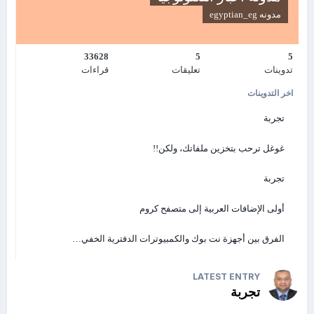
مدونه
egyptian_eg
تاريخه
تمتد جذور OpenOffice.org إلى StarOffice، والذي هو باقة مكتبية طورت في
ألماينا منذ أواسط الثمانينيات، والتي اشترت حقوق ملكيتها شركة صن
33628
5
5
ميكروسستمز في سنة 1999. تمّ إطلاق الإصدار 5.2 من StarOffice في يونيو
تدوينات
تعليقات
قراءات
سنة 2000، وكان الإصدار 6 متوقعاً في مايو سنة 2002. الشيء المميز في
اخر التدوينات
تطوير StarOffice 7 هو أنه يتمّ في سياق المشروع المفتوح المصدر
OpenOffice.org. وكي يكون هذا ممكناً، فتحت شركة صن ميكروسستمز
تجربة
الشيفرة المصدرية لـStarOffice (باستثناء عدد من الوحدات التي طورتها
أطراف ثالثة، وبقيت هذه الوحدات خارج المشروع)، وقامت بإنشاء المشروع
غوغل ترحب بتخزين ملفاتك، ولكن!!
OpenOffice.org. لا يعني هذا بأية حال أن شركة صن تركت التطوير المستمر
للمتطوعين، بل أن معظم العمل لا يزال يتم بواسطة مطوّرين موظفين لدى
تجربة
شركة صن. كما أن الشركة تتولى أمر التكاليف التشغيلية الخاصة بمشروع
OpenOffice.org.
أولى الإضافات العربية إلى متصفح كروم
في
19 جويلية
، عام 2000، أعلنت شركة صن عن إتاحة الكود المصدري لستار
أوفيس تحت
رخصة جنو العمومية الصغرى
ورخصة صن لمصدر معايير التصنيع
الفرق بين أجهزة نت بوك والكمبيوترات الدفترية الخفي…
(SISSL) بهدف بناء مجتمع مفتوح لتطوير البرنامج، عرف البرنامج باسم أوبن
أوفيس.أورج وأطلق موقع الرسمي openoffice.org بداية من يوم
13 أكتوبر
من العام 2000.
LATEST ENTRY
تجربة
بدأ العمل على النسخة الثانية من البرنامج مطلع العام 2003 وقد تم تحديد
جملة من الأهداف لهذا الجيل: تحسين التوافقية مع
مايكروسوفت أوفيس
،