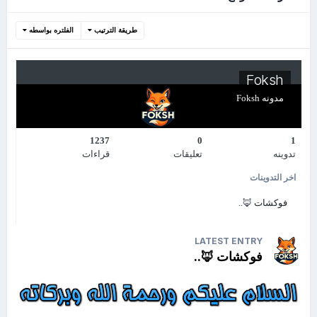
طريقة الترتيب
الفلتره بواسطه
Foksh
مدونه
Foksh
1237
0
1
تدوينه
تعليقات
قراءات
اخر التدوينات
فوكشات 🦊..
LATEST ENTRY
فوكشات 🦊..