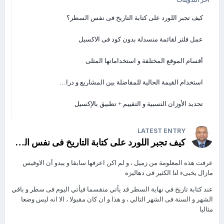
http://www.mediafire.com/
…/%D9%85%D8%B9%D8%A7%D8%AF%D9%84%D…
كيف تجبر اللورد على كتابة التاريخ فى نفس السطر؟
دالة الجمع الشرطى من صفحات متعدده
http://www.mediafire.com/
عمل فلتر لقائمة منسدلة بدون كود فى الاكسيل
…/%D8%A7%D9%84%D8%AC%D9%85%D8%B9+%…
المجموع الفرعى بشرط
أقسام الموقع المختلفة و استخداماتها المثلى
http://www.mediafire.com/
…/%D8%A7%D9%84%D9%85%D8%AC%D9%85%D…
استخدام القيمة الحالية للمفاضلة بين المشاريع و درا…
استخراج اى رقم سواء فى بداية او وسط او نهاية سلسله نصيه
http://www.mediafire.com/
تحديد الأوزان النسبية و التقييم + تطبيق بالإكسيل
…/%D8%A7%D8%B3%D8%AA%D8%AE%D8%B1%D…
التقريب لاقرب 10 جنيها
http://www.mediafire.com/
LATEST ENTRY
…/%D8%A7%D9%84%D8%AA%D9%82%D8%B1%D…
كيف تجبر اللورد على كتابة التاريخ فى نفس السطر؟
حالة عملية لدالة VLOOKUP فى تحديد سعر صنف ضمن مجموعة اسعار لهذا
الصنف
عرفت هذه المعلومة من زميل ، و لم اكن اعرفها سابقا و يبدو أن الاوفيس
http://www.mediafire.com/
مازال يخبىء لنا الكثير فى دهاليزه
…/%D8%A7%D8%B3%D8%AA%D8%AE%D8%AF%D…
البحث عن اخر قيمة او نص فى عمود او فى صف حتى مع وجود فراغات
عند كتابة تاريخ في نهاية السطر قد يأتي منقسما فيأتي اليوم فى سطر و باقي
http://www.mediafire.com/
الشهر و السنة فى الشهر التالي ، و هذا و ان كان مقبولا ، الا انه ليس وضعا
…/%D8%A7%D8%AE%D8%B1+%D9%82%D9%8A%…
مثاليا
استخدام الداله max , min بشرط