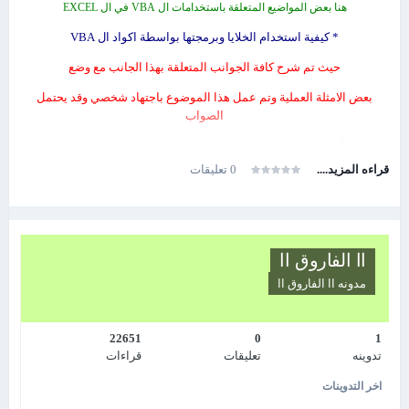
هنا بعض المواضيع المتعلقة باستخدامات ال VBA في ال EXCEL
في
ديسمبر 2009
صدرت النسخة 3.2 والتي تضمنت العديد من المزايا
* كيفية استخدام الخلايا وبرمجتها بواسطة اكواد ال VBA
الجديدة، إضافة إلى تحسين الأداء.
حيث تم شرح كافة الجوانب المتعلقة بهذا الجانب مع وضع
منقول
بعض الامثلة العملية وتم عمل هذا الموضوع باجتهاد شخصي وقد يحتمل
الصواب
والخطأ وقد يحتمل النسيان فان كنت قد أصبت فالحمد لله وانت كنت قد
اخطأت
قراءه المزيد....
0 تعليقات
فذلك يعلمني وان كنت قد نسيت فجل من لا ينسى او ان اكون قد اغفلت بعض
الجوانب
التي لم اضعها في الحسبان كل ذلك تجدونه على الرابط التالي :
اا الفاروق اا
شرح كيفية استخدام الخلايا في الاكسل عند استخدام ال VBA
مدونه
اا الفاروق اا
22651
0
1
تدوينه
تعليقات
قراءات
اخر التدوينات