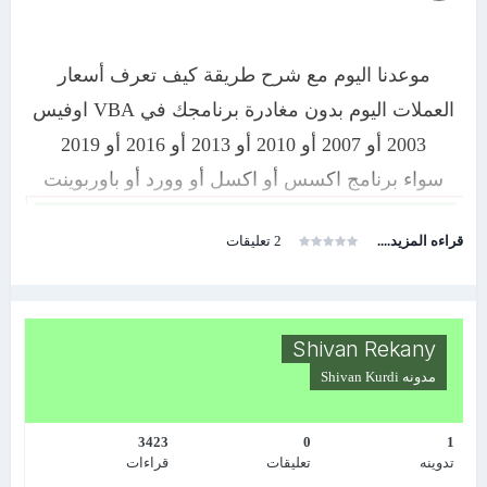
⭐
⭐
2️⃣
2️⃣
مواقيت الصلاة 2024
⭐
⭐
2️⃣
3️⃣
ساعة رقمية إعلانية
موعدنا اليوم مع شرح طريقة كيف تعرف أسعار
⭐
⭐
2️⃣
4️⃣
المنبه الذكي 2024
العملات اليوم بدون مغادرة برنامجك في VBA اوفيس
2003 أو 2007 أو 2010 أو 2013 أو 2016 أو 2019
⭐
⭐
2️⃣
5️⃣
صانع القوائم المختصرة 2026
( نسخة محدثة )
سواء برنامج اكسس أو اكسل أو وورد أو باوربوينت
⭐
2️⃣
6️⃣
مختبر فوكش الكيميائي التفاعلي - 2026
⭐
2️⃣
7️⃣
نظام إرسال الرسائل القصيرة SMS من
قراءه المزيد....
2 تعليقات
⭐
اكسيس
( نسخة محدثة )
سيتم إضافة مواضيع جديدة ، لم يتم تحديث المدونة بها
😇
Shivan Rekany
مدونه
Shivan Kurdi
3423
0
1
مع التعرف على أ
كواد عملات العالم وكذلك اسماء
تدوينه
تعليقات
قراءات