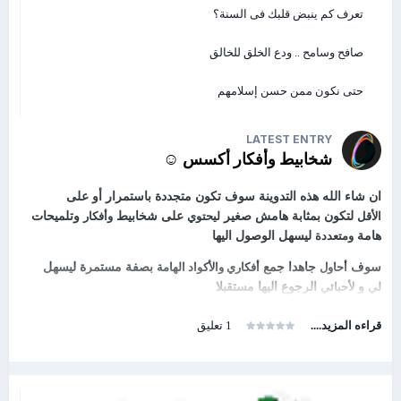
تعرف كم ينبض قلبك فى السنة؟
⭐
⭐
1️⃣
1️⃣
أداة تحويل ملفات PDF متعددة الوظائف 2025
صافح وسامح .. ودع الخلق للخالق
⭐
1️⃣
2️⃣
أداة تحليل وإدارة أكواد اكسيس - Access Code
⭐
Explorer
حتى نكون ممن حسن إسلامهم
⭐
⭐
1️⃣
3️⃣
قاتل الترميش والوميض في اكسيس
LATEST ENTRY
⭐
⭐
1️⃣
4️⃣
إرسال بريد إلكتروني من Gmail الى أي إيميل
شخابيط وأفكار أكسس ☺
⭐
⭐
1️⃣
5️⃣
مزيل التكرارات الذكي 2025
ان شاء الله
هذه التدوينة سوف تكون متجددة باستمرار أو على
الأقل
لتكون بمثابة هامش صغير
ليحتوي
على شخابيط
وأفكار
وتلميحات
⭐
1️⃣
6️⃣
مراقب لوحة المفاتيح ومنع إضافة لغات مدمجة من
هامة
ومتعددة
ليسهل الوصول اليها
⭐
ملفات اكسيس
سوف
أحاول
جاهدا جمع
أفكاري والأكواد الهامة
بصفة مستمرة ليسهل
⭐
⭐
1️⃣
7️⃣
أداة بسيطة لتفحص حالة رقم الواتس أب 2025
لي
و
لأحبائي
الرجوع اليها مستقبلا
⭐
1️⃣
8️⃣
كاسر ملفات آكسيس Accde - واستخراج محتوى
قراءه المزيد....
1 تعليق
⭐
قواعد البيانات
(
موضوع تم حذفه
لخطورته
) -
نسخة 32
|
نسخة 64