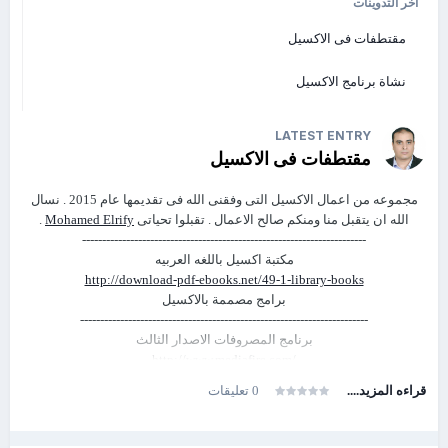
اخر التدوينات
adyou.me
مقتطفات فى الاكسيل
uploadfiles
Tinyupload
نشاة برنامج الاكسيل
wikisend
filedropper
LATEST ENTRY
مقتطفات فى الاكسيل
dropcanvas
مجموعه من اعمال الاكسيل التى وفقنى الله فى تقديمها عام 2015 . نسال
الله ان يتقبل منا ومنكم صالح الاعمال . تقبلوا تحياتى
Mohamed Elrify
.
-----------------------------------------------------------------------
مكتبة اكسيل باللغه العربيه
http://download-pdf-ebooks.net/49-1-library-books
برامج مصممة بالاكسيل
------------------------------------------------------------------------
برنامج المصروفات الاصدار الثالث
http://www.mediafire.com/
…/%D8%A8%D8%B1%D9%86%D8%A7%D9%85%D…
قراءه المزيد....
0 تعليقات
ملف اكسيل حسابات عامه من قيود اليومية وحتى الميزانية
http://www.mediafire.com/
…/%D9%85%D9%84%D9%81+%D8%A7%D9%84%…