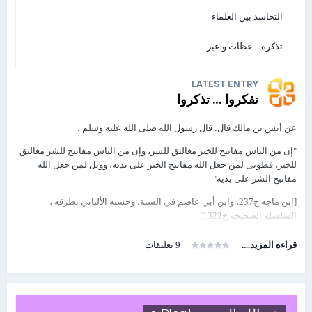
http://www.mediafire.com/
التحاسد بين العلماء
…/%D8%A7%D8%B3%D8%AA%D8%AE%D8%AF%D…
مخطط بيانى لعرض البيانات الربع سنوية
تذكرة .. عظات و عبر
http://www.mediafire.com/download/39owukjsxx4nz41/CHART.xlsx
موضوعات
------------------------------------------------------------------------
LATEST ENTRY
طريقة عمل نسخه احتياطية من ملف اكسيل
تفكروا ... تذكروا
https://www.youtube.com/watch?v=1xHS1snXRKs
تحليل التعادل بالاكسيل 4
عن أنس بن مالك قال: قال رسول الله صلى الله عليه وسلم :
http://www.mediafire.com/
"إن من الناس مفاتيح للخير مغاليق للشر، وإن من الناس مفاتيح للشر مغاليق
…/%D8%AA%D8%AD%D9%84%D9%8A%D9%84+%…
للخير، فطوبى لمن جعل الله مفاتيح الخير على يديه، وويل لمن جعل الله
تحديد نقطة التعادل في حالة تعدد المنتجات
مفاتيح الشر على يديه"
http://www.mediafire.com/
…/%D8%AA%D8%AD%D8%AF%D9%8A%D8%AF-%…
[ابن ماجه ح237، وابن أبي عاصم في السنة، وحسنه الألباني بطرقه ،
أدوات التحليل ماذا لو ؟ pdf
السلسلة الصحيحة ح1322]
http://www.mediafire.com/
…/%D8%A7%D8%AF%D9%88%D8%A7%D8%AA+%…
قراءه المزيد....
9 تعليقات
أدوات التحليل ماذا لو ؟ excel file
http://www.mediafire.com/
…/%D9%85%D9%84%D9%81%D8%A7%D8%AA+%…
فنون وأساليب التنبؤ بالاكسيل فيديو + pdf +excel files
https://www.youtube.com/watch…