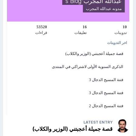
عبدالله المجرب's Blog
ميزه وخاصية ممتازه وهى Flash Fill (تعبئة سريعة)
مدونه
عبدالله المجرب
https://www.youtube.com/watch?v=OZyrmcInZLU
الجديد فى اكسيل 2016
http://www.mediafire.com/…/6vda4ed2a27qf…/New+EXCEL+2016.rar
53520
16
10
وفى النهاية نسال الله ان يعيننا على الاستمرار وان يوفقنا للخير
تدوينات
تعليقات
قراءات
صفحة خبير اكسيل
اخر التدوينات
صفحتى على الفيس بوك
قصة جميلة أعجبتني (الوزير والكلاب)
الذكرى السنوية الأولى لاشتراكي في المنتدى
فتنة المسيح الدجال 3
فتنة المسيح الدجال 3
فتنة المسيح الدجال 2
LATEST ENTRY
قصة جميلة أعجبتني (الوزير والكلاب)