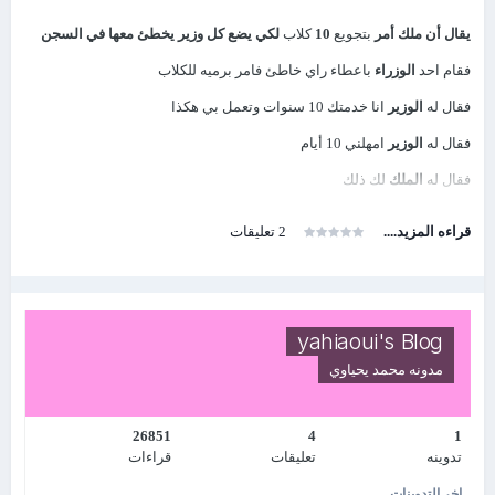
يقال أن
ملك
أمر
بتجويع
10
كلاب
لكي يضع كل وزير يخطئ معها في السجن
فقام احد
الوزراء
باعطاء راي خاطئ فامر برميه للكلاب
فقال له
الوزير
انا خدمتك 10 سنوات وتعمل بي هكذا
فقال له
الوزير
امهلني 10 أيام
فقال له
الملك
لك ذلك
فذهب
الوزير
الي حارس الكلاب فقال له اريد ان اخدم الكلاب فقط لمدة 10
قراءه المزيد....
2 تعليقات
ايام
فقال له
الحارس
وماذا تستفيد فقال له الوزير سوف اخبرك بالامرمستقبلا
فقال له الحارس لك ذلك
فقام
الوزير
بالاعتناء بالكلاب واطعامهم وتغسيلهم وتوفير لهم جميع سبل
yahiaoui's Blog
الراحه
مدونه
محمد يحياوي
وبعد مرور 10 ايام جاء تنفيذ الحكم ب
الوزير
وزج به في السجن مع الكلاب
و
الملك
ينظر اليه والحاشيه فستغرب
الملك
مما رأه
26851
4
1
تدوينه
تعليقات
قراءات
وهو ان الكلاب جائة تبصبص تحت قدميه
اخر التدوينات