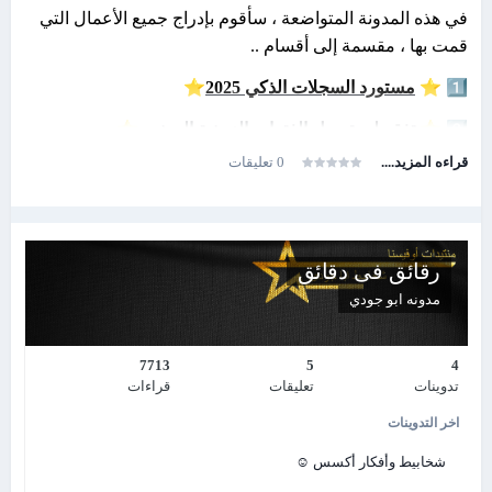
في هذه المدونة المتواضعة ، سأقوم بإدراج جميع الأعمال التي
قمت بها ، مقسمة إلى أقسام ..
⭐
⭐
1️⃣
مستورد السجلات الذكي 2025
⭐
⭐
2️⃣
تفقيط و تحويل الفترات الزمنية إلى نص
قراءه المزيد....
0 تعليقات
⭐
3️⃣
أداة النسخ الاحتياطي والاستعادة لقواعد بيانات اكسيس
⭐
2025
⭐
⭐
4️⃣
نظام مراقبة الطابور وحجز الدور في المنشئات 2025
رقائق فى دقائق
⭐
⭐
5️⃣
مرسال الواتس أب الجديد 2025
مدونه
ابو جودي
⭐
⭐
6️⃣
كيف تغير اللغة في برامجك 2024
⭐
⭐
7️⃣
متعقب التغييرات الذكي 2024
7713
5
4
تدوينات
تعليقات
قراءات
⭐
⭐
8️⃣
طريقة ابداعية للتحديث من خلال الانترنت 2024
اخر التدوينات
⭐
⭐
9️⃣
تغيير لغة النظام في Unicode
شخابيط وأفكار أكسس ☺
⭐
⭐
1️⃣
0️⃣
حضور وإنصراف الموظفين