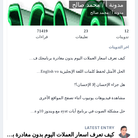
مدونة أ / محمد صالح
مدونه
أ / محمد صالح
71419
23
12
تدوينات
تعليقات
قراءات
اخر التدوينات
كيف تعرف اسعار العملات اليوم بدون مغادرة برنامجك ف…
الحل الأمثل لحفظ كلمات اللغة الإنجليزية English vo…
( الصورة للواجهة من الإصدار الجديد القيد التطوير ، وليست للإصدار المرفق
في الروابط أعلاه )
هل جزاء الإحسان إلا الإحسان؟!
مشاهدة فيديوهات يوتيوب أثناء تصفح المواقع الأخرى
⭐
⭐
1️⃣
9️⃣
صانع الجداول الذكي 2024
حل مشكلة الصوت في برنامج آيات ayat مع ويندوز 10و a…
⭐
2️⃣
0️⃣
مراقب لوحة المفاتيح ومنع إضافة لغات مدمجة من
⭐
ملفات اكسيس
LATEST ENTRY
⭐
⭐
2️⃣
1️⃣
تثبيت تطبيق واتس اب على ويندوز سيرفر 2022
كيف تعرف اسعار العملات اليوم بدون مغادرة برنامجك في vba الاوفيس