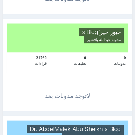
خبور خير's Blog
مدونه
عبدالله باقشير
21760
0
0
تدوينات
تعليقات
قراءات
لاتوجد مدونات بعد
Dr. AbdelMalek Abu Sheikh's Blog