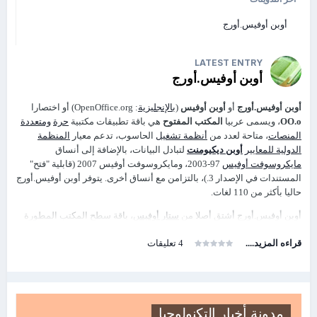
فقال له
الملك
ماذا فعلت للكلاب
أوبن أوفيس.أورج
فقال له
الوزير
(( خدمت هذه الكلاب 10 ايام فلم تنسى الكلاب هذه
الخدمه
وانت خدمتك 10 سنوات فنسيت كل ذلك ))
LATEST ENTRY
أوبن أوفيس.أورج
طاء طاء
الملك
راسه وامر بالاعفاء عنه
أوبن أوفيس.أورج
أو
أوبن أوفيس
(
بالإنجليزية
: OpenOffice.org‏) أو اختصارا
OO.o
، ويسمى عربيا
المكتب المفتوح
هي باقة تطبيقات مكتبية
حرة
ومتعددة
المنصات
، متاحة لعدد من
أنظمة تشغيل
الحاسوب، تدعم معيار
المنظمة
الدولية للمعايير
أوبن ديكيومنت
لتبادل البيانات، بالإضافة إلى أنساق
مايكروسوفت أوفيس
97-2003، ومايكروسوفت أوفيس 2007 (قابلية "فتح"
المستندات في الإصدار 3.)، بالتزامن مع أنساق أخرى. يتوفر أوبن أوفيس.أورج
حاليا بأكثر من 110 لغات.
أوبن أوفيس.أورج أشتق أصلا من
ستار أوفيس
، باقة سطح المكتب المطورة
بواسطة
ستار ديفيشن
ثم كسبتها
صن مايكروسيستمز
في أغسطس
1999
.
قراءه المزيد....
4 تعليقات
الشيفرة المصدرية
للباقة أصدرت في يوليو
2000
بهدف تقليل حصة هيمنة
مايكروسوفت أوفيس على السوق بجعله مجاني، ومفتوحا، وبديل عالي
الجودة؛ الإصدارات الأخيرة من ستار أوفيس مبنية على أوبن أوفيس.أورج
بالإضافة إلى مكونات مملوكة أخرى.