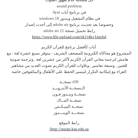
sound problem
في برنامج آيات Ayat
في نظام التشغيل ويندوز 10 windows
وخصوصا بعد تحديث برنامج adobe air إلى أحدث إصدار
رابط تحميل نسخة adobe air 21
https://www.file-upload.com/ek1j4kv1mxbd
آيات كأفضل برنامج للقرآن الكريم
المشروع هو محاكاة الكترونية للمصحف الشريف - متوفر بسبع عشرة لغة - مع
هامش لترجمة معاني القرآن الكريم لأكثر من عشرين لغة , وترجمة صوتية
للغتين , وسبعة تفاسير , وتلاوات للقرآن الكريم بصوت العديد من مشاهير
القراء مع إمكانية التكرار لتيسير الحفظ على الأطفال والمكفوفين خاصة
iOS نسخــة
الـنسخــة الأندرويــد
نسخــة وينـدوز فـون
نسخــة المــاك
نسخــة الينيـكـس
نسخـــة الوينـــدوز
رابط الموقع
http://quran.ksu.edu.sa/