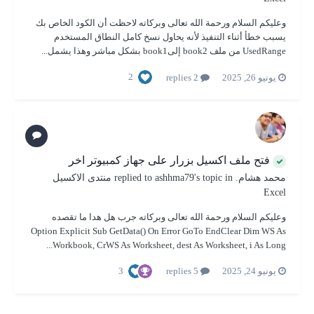
وعليكم السلام ورحمة الله تعالى وبركاته لاحظت أن الكود الخاص بك
يسبب خطأ أثناء التنفيذ لأنه يحاول نسخ كامل النطاق المستخدم
UsedRange من ملف book2 إلىbook1 بشكل مباشر وهذا يشمل...
2
يونيو 26, 2025
2 replies
فتح ملف اكسيل بزرار على جهاز كمبيوتر اخر
محمد هشام.
replied to
's topic in
ashhma79
منتدى الاكسيل
Excel
وعليكم السلام ورحمة الله تعالى وبركاته جرب هل هدا ما تقصده
Option Explicit Sub GetData() On Error GoTo EndClear Dim WS As
Workbook, CrWS As Worksheet, dest As Worksheet, i As Long...
3
يونيو 24, 2025
5 replies