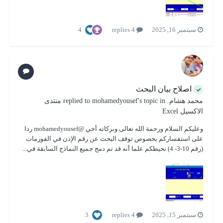
4
سبتمبر 16, 2025
4 replies
اصلاح بيان البحث
محمد هشام.
replied to
's topic in
mohamedyousef
منتدى
الاكسيل Excel
وعليكم السلام ورحمة الله تعالى وبركاته أخي @mohamedyousef ردا
على استفساركم بخصوص توقف البحث عن رقم الإذن في الفورمات
(رقم 10-3- 4) نحيطكم علما أنه قد تم دمج جميع النماذج السابقة في...
3
سبتمبر 15, 2025
4 replies