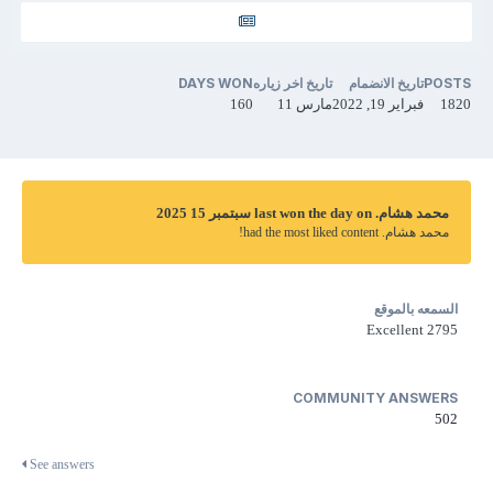
POSTS
تاريخ الانضمام
تاريخ اخر زياره
DAYS WON
1820
فبراير 19, 2022
مارس 11
160
محمد هشام. last won the day on سبتمبر 15 2025
محمد هشام. had the most liked content!
السمعه بالموقع
Excellent
2795
COMMUNITY ANSWERS
502
See answers