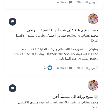
يونيو 28, 2025
5 replies
حساب قيم بناء على شرطين + تنسيق شرطي
محمد هشام.
replied to
فهد بن احمد
's topic in
منتدى الاكسيل
Excel
وعليكم السلام ورحمة الله تعالى وبركاته الخلية C2 عدد المعدات :
=COUNTIFS(بينات!$D$3:$D$500, $A$2, بينات!$AS$3:$AS$500,
$B$2) الخلية D2 عدد الساعات : ...
2
يونيو 28, 2025
7 replies
نسخ ورقة الى مستند أخر
محمد هشام.
replied to
's topic in
ashhma79
منتدى الاكسيل
Excel