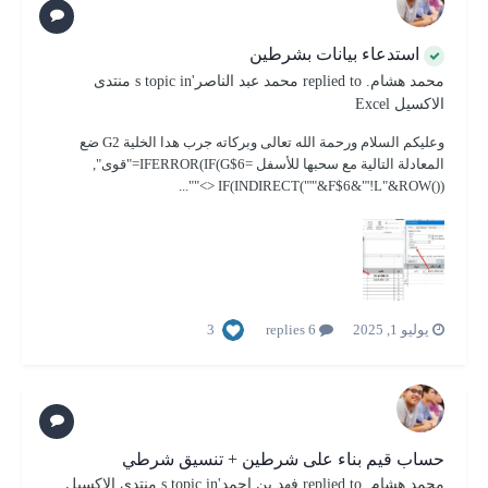
استدعاء بيانات بشرطين
محمد هشام.
replied to
محمد عبد الناصر
's topic in
منتدى
الاكسيل Excel
وعليكم السلام ورحمة الله تعالى وبركاته جرب هدا الخلية G2 ضع
المعادلة التالية مع سحبها للأسفل =IFERROR(IF(G$6="قوى",
IF(INDIRECT("'"&F$6&"'!L"&ROW()) <>""...
3
يوليو 1, 2025
6 replies
حساب قيم بناء على شرطين + تنسيق شرطي
محمد هشام.
replied to
فهد بن احمد
's topic in
منتدى الاكسيل