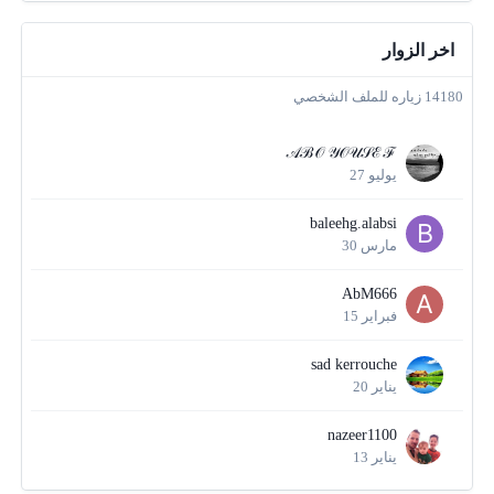
اخر الزوار
14180 زياره للملف الشخصي
𝒜ℬ𝒪 𝒴𝒪𝒰𝒮ℰℱ
يوليو 27
baleehg.alabsi
مارس 30
AbM666
فبراير 15
sad kerrouche
يناير 20
nazeer1100
يناير 13