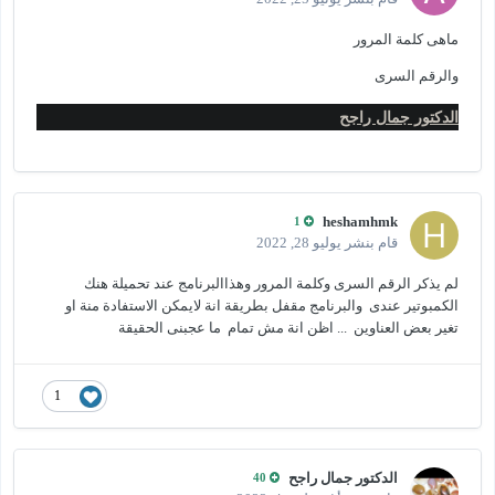
ماهى كلمة المرور
والرقم السرى
الدكتور جمال راجح
heshamhmk
1
قام بنشر
يوليو 28, 2022
لم يذكر الرقم السرى وكلمة المرور وهذاالبرنامج عند تحميلة هنك
الكمبوتير عندى والبرنامج مقفل بطريقة انة لايمكن الاستفادة منة او
تغير بعض العناوين ... اظن انة مش تمام ما عجبنى الحقيقة
1
الدكتور جمال راجح
40