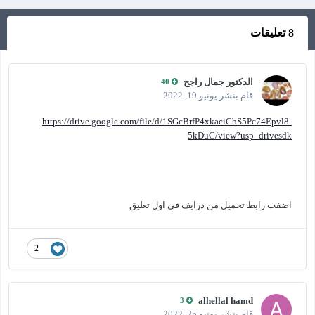
8 تعليقات
الدكتور جمال راجح
40
قام بنشر
يونيو 19, 2022
https://drive.google.com/file/d/1SGcBrfP4xkaciCbS5Pc74Epvl8-
5kDuC/view?usp=drivesdk
اضفت رابط تحميل من درايف في اول تعليق
2
alhellal hamd
3
قام بنشر
يونيو 25, 2022