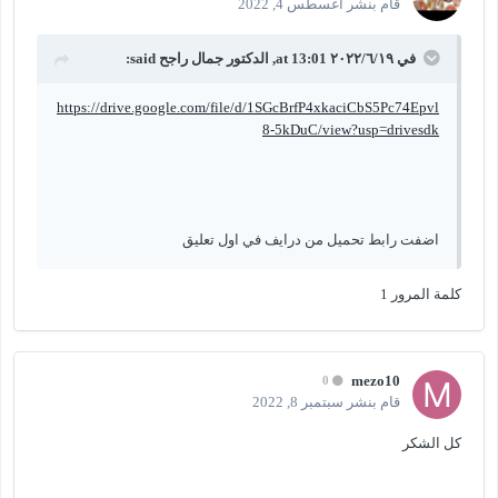
قام بنشر
أغسطس 4, 2022
في ١٩‏/٦‏/٢٠٢٢ at 13:01,
الدكتور جمال راجح
said:
https://drive.google.com/file/d/1SGcBrfP4xkaciCbS5Pc74Epvl
8-5kDuC/view?usp=drivesdk
اضفت رابط تحميل من درايف في اول تعليق
كلمة المرور 1
mezo10
0
قام بنشر
سبتمبر 8, 2022
كل الشكر