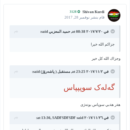
Shivan Kurdi
3128
قام بنشر
نوفمبر 28, 2017
في ٢٠‏/٧‏/٢٠١٧ at 08:38,
حميد المعزبي
said:
جزاكم الله خيرا
وجزاك الله كل خير
في ٢‏/١١‏/٢٠١٧ at 23:25,
مستقبل ( پاشەرۆژ)
said:
گەلەک سوپپپاس
هةر هةبي سوپاس بوتەژی
في ٢٦‏/١١‏/٢٠١٧ at 13:36,
said:
SADFSDFSDF