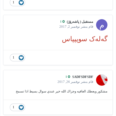
1
مستقبل ( پاشەرۆژ)
1
قام بنشر
نوفمبر 2, 2017
گەلەک سوپپپاس
1
SADFSDFSDF
1
قام بنشر
نوفمبر 26, 2017
مشكور ويعطك العافيه وجزاك الله خير عندي سوال بسيط اذا تسمح
1