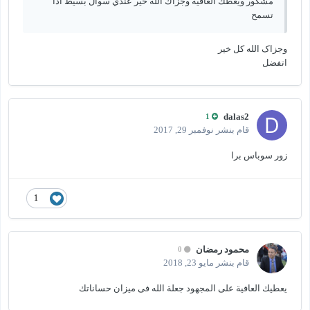
مشكور ويعطك العافيه وجزاك الله خير عندي سوال بسيط اذا
تسمح
وجزاک الله کل خیر
اتفضل
dalas2
1
قام بنشر
نوفمبر 29, 2017
زور سوباس برا
1
محمود رمضان
0
قام بنشر
مايو 23, 2018
يعطيك العافية على المجهود جعلة الله فى ميزان حساناتك