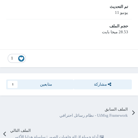
تم التحديث
يونيو 11
حجم الملف
28.53 ميجا بايت
1
مشاركة
متابعين
1
الملف السابق
UiMsg Framework - نظام رسائل احترافي
الملف التالي
🖼️ أداة جميلة لإزالة خلفيات الصور | سلسلة هدايا الأكسس | ⭐ 🎁