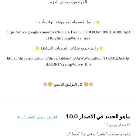
المهندس/ يوسف العزير
⭐
رابط الانضمام لمجموعة الواتسأب
:
https://drive.google.com/drive/folders/1Ku3j_1TBQ03M199RBAO86DqD
cFKcgAk3?usp=drive_link
⭐
رابط جميع ملفات التحديات السابقة
🌟
:
https://drive.google.com/drive/folders/1xOqWpWiLqKacPTG2MQDrohJp
5DKDRTY2?usp=drive_link
🌸
😊
كل
التوفيق
للجميع
😊
🌸
ماهو الجديد في الاصدار
1.0.0
اعرض سجل التغييرات
الاصدار
يونيو 11
لاتوجد سجلات للتغيرات في هذا الاصادار