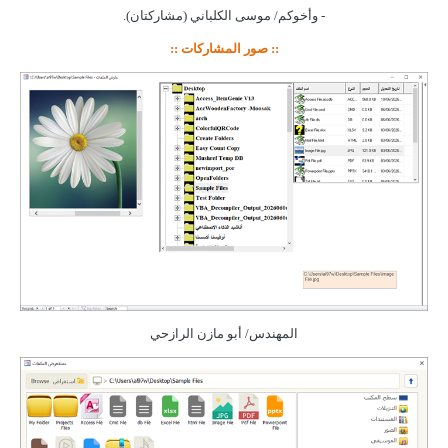
- وأخوكم/ موسى الكلباني (مشاركتان).
:: صور المشاركات ::
المهندس/ أبو مازن الرازحي