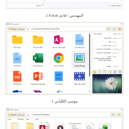
المهندس / فادي
Foksh
2
موسى الكلباني
1