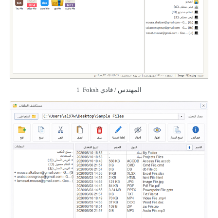
المهندس / فادي
Foksh
1