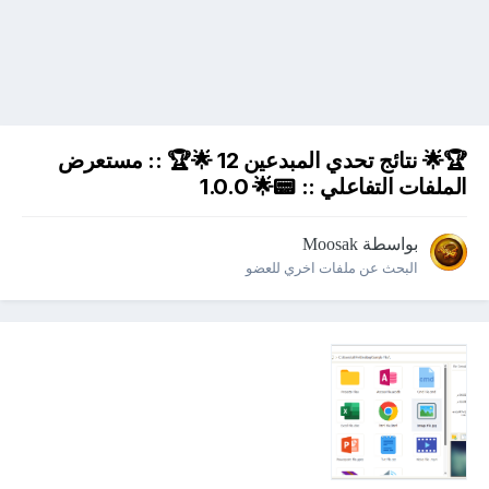
🏆🌟 نتائج تحدي المبدعين 12 🌟🏆 :: مستعرض
الملفات التفاعلي :: 📟🌟 1.0.0
بواسطة
Moosak
البحث عن ملفات اخري للعضو