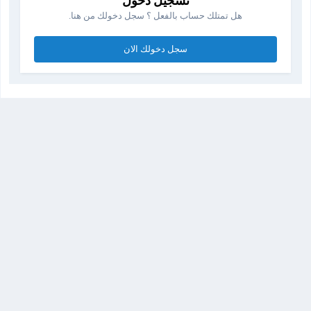
تسجيل دخول
هل تمتلك حساب بالفعل ؟ سجل دخولك من هنا.
سجل دخولك الان