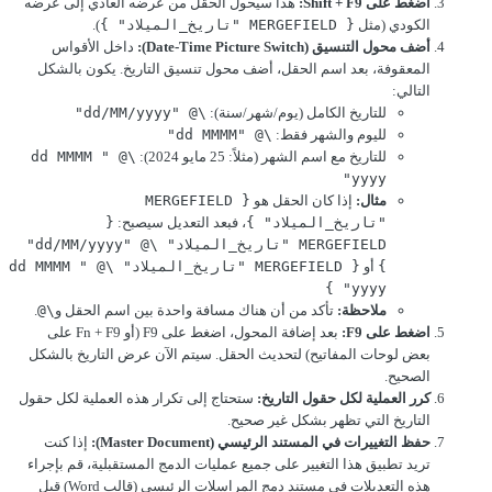
اضغط على Shift + F9:
هذا سيحول الحقل من عرضه العادي إلى عرضه
الكودي (مثل
{ MERGEFIELD "تاريخ_الميلاد" }
).
أضف محول التنسيق (Date-Time Picture Switch):
داخل الأقواس
المعقوفة، بعد اسم الحقل، أضف محول تنسيق التاريخ. يكون بالشكل
التالي:
للتاريخ الكامل (يوم/شهر/سنة):
\@ "dd/MM/yyyy"
لليوم والشهر فقط:
\@ "dd MMMM"
للتاريخ مع اسم الشهر (مثلاً: 25 مايو 2024):
\@ "dd MMMM 
yyyy"
مثال:
إذا كان الحقل هو
{ MERGEFIELD 
"تاريخ_الميلاد" }
، فبعد التعديل سيصبح:
{ 
MERGEFIELD "تاريخ_الميلاد" \@ "dd/MM/yyyy" 
}
أو
{ MERGEFIELD "تاريخ_الميلاد" \@ "dd MMMM 
yyyy" }
ملاحظة:
تأكد من أن هناك مسافة واحدة بين اسم الحقل و
\@
.
اضغط على F9:
بعد إضافة المحول، اضغط على F9 (أو Fn + F9 على
بعض لوحات المفاتيح) لتحديث الحقل. سيتم الآن عرض التاريخ بالشكل
الصحيح.
كرر العملية لكل حقول التاريخ:
ستحتاج إلى تكرار هذه العملية لكل حقول
التاريخ التي تظهر بشكل غير صحيح.
حفظ التغييرات في المستند الرئيسي (Master Document):
إذا كنت
تريد تطبيق هذا التغيير على جميع عمليات الدمج المستقبلية، قم بإجراء
هذه التعديلات في مستند دمج المراسلات الرئيسي (قالب Word) قبل