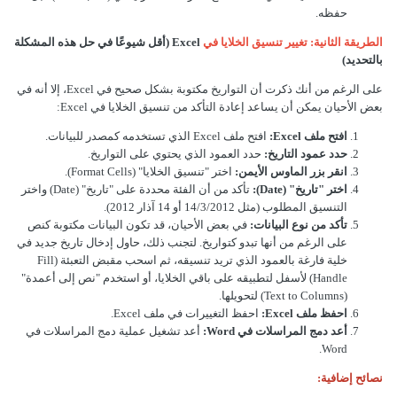
حفظه.
الطريقة الثانية: تغيير تنسيق الخلايا في
Excel (أقل شيوعًا في حل هذه المشكلة
بالتحديد)
على الرغم من أنك ذكرت أن التواريخ مكتوبة بشكل صحيح في Excel، إلا أنه في
بعض الأحيان يمكن أن يساعد إعادة التأكد من تنسيق الخلايا في Excel:
افتح ملف Excel:
افتح ملف Excel الذي تستخدمه كمصدر للبيانات.
حدد عمود التاريخ:
حدد العمود الذي يحتوي على التواريخ.
انقر بزر الماوس الأيمن:
اختر "تنسيق الخلايا" (Format Cells).
اختر "تاريخ" (Date):
تأكد من أن الفئة محددة على "تاريخ" (Date) واختر
التنسيق المطلوب (مثل 14/3/2012 أو 14 آذار 2012).
تأكد من نوع البيانات:
في بعض الأحيان، قد تكون البيانات مكتوبة كنص
على الرغم من أنها تبدو كتواريخ. لتجنب ذلك، حاول إدخال تاريخ جديد في
خلية فارغة بالعمود الذي تريد تنسيقه، ثم اسحب مقبض التعبئة (Fill
Handle) لأسفل لتطبيقه على باقي الخلايا، أو استخدم "نص إلى أعمدة"
(Text to Columns) لتحويلها.
احفظ ملف Excel:
احفظ التغييرات في ملف Excel.
أعد دمج المراسلات في Word:
أعد تشغيل عملية دمج المراسلات في
Word.
نصائح إضافية: