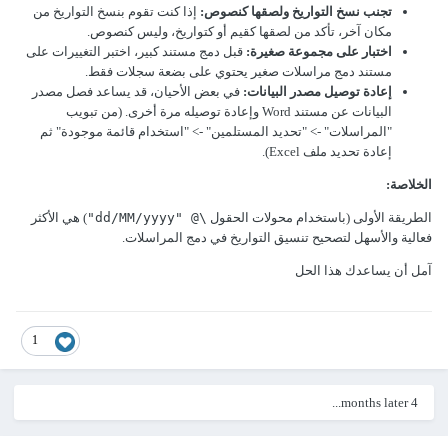
تجنب نسخ التواريخ ولصقها كنصوص:
إذا كنت تقوم بنسخ التواريخ من
مكان آخر، تأكد من لصقها كقيم أو كتواريخ، وليس كنصوص.
اختبار على مجموعة صغيرة:
قبل دمج مستند كبير، اختبر التغييرات على
مستند دمج مراسلات صغير يحتوي على بضعة سجلات فقط.
إعادة توصيل مصدر البيانات:
في بعض الأحيان، قد يساعد فصل مصدر
البيانات عن مستند Word وإعادة توصيله مرة أخرى. (من تبويب
"المراسلات" -> "تحديد المستلمين" -> "استخدام قائمة موجودة" ثم
إعادة تحديد ملف Excel).
الخلاصة:
الطريقة الأولى (باستخدام محولات الحقول
\@ "dd/MM/yyyy"
) هي الأكثر
فعالية والأسهل لتصحيح تنسيق التواريخ في دمج المراسلات.
آمل أن يساعدك هذا الحل
1
4 months later...