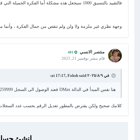
فالتقييد بالتنسيق 1000 سيجعل هذه مشكلة أما الفكرة الجميلة التي قمتم بتنفيذها ..
وجهة نظري غير ملزمة ولا ولن ولم تنقص من جمال الفكرة ، وأنما م
منتصر الانسي
481
قام بنشر
نوفمبر 21, 2025
في ٩‏/٨‏/٢٠٢٥ at 17:17,
said:
Foksh
هنا نفس المبدأ في الدالة DMax فعند الوصول الى السجل 20259999 سيكون السجل التالي 20260000 رغم ان السنة = 2025
كلامك صحيح ولكن يفترض بالمطور تعديل الرقم بحسب عدد السجلات التي يفترض اضافتها فإذا كا
انشئ حساب 