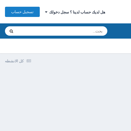
تسجيل حساب
هل لديك حساب لدينا ؟ سجل دخولك
كل الانشطه