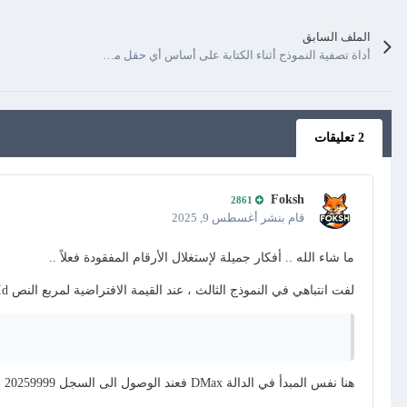
الملف السابق
أداة تصفية النموذج أثناء الكتابة على أساس أي حقل من حقول النموذج {سلسلة الأدوات المساعدة المخصصة}
2 تعليقات
Foksh
2861
قام بنشر
أغسطس 9, 2025
ما شاء الله .. أفكار جميلة لإستغلال الأرقام المفقودة فعلاً ..
لفت انتباهي في النموذج الثالث ، عند القيمة الافتراضية لمربع النص MyId =
هنا نفس المبدأ في الدالة DMax فعند الوصول الى السجل 20259999 سيكون السجل التالي 20260000 رغم ان السنة = 2025