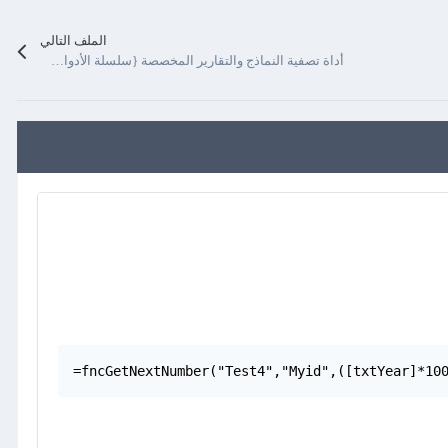
الملف التالي
أداة تصفية النماذج والتقارير المخصصة {سلسلة الأدوات المساعدة المخصصة}
=fncGetNextNumber("Test4","Myid",([txtYear]*10