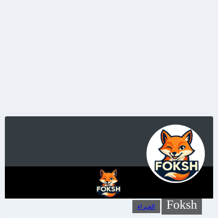
Foksh
الخبراء