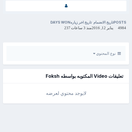
POSTS
تاريخ الانضمام
تاريخ اخر زياره
DAYS WON
4984
يناير 12, 2016
منذ 3 ساعات
237
نوع المحتوي
تعليقات Video المكتوبه بواسطه Foksh
لايوجد محتوي لعرضه