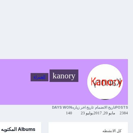
kanory
الخبراء
POSTS
تاريخ الانضمام
تاريخ اخر زياره
DAYS WON
2384
مايو 20, 2017
يوليو 23
140
Albums المكتوبه بواسطه kanory
كل الانشطه