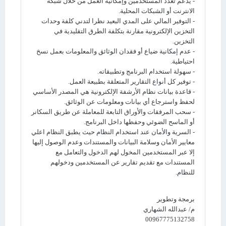
- يدعم تعدد المستخدمين وإمكانية العمل من خلال شبكة
الانترنت أو الشبكات المحلية.
- التوفير المالي على المدي البعيد نظرا لتدني كلفة وحدات
التخزين الإلكترونية مقارنة بتكلفة الطرق التقليدية في
التخزين.
- عدم إمكانية ضياع أو فقدان الوثائق والمعلومات بعمل نسخ
احتياطية.
- سهولة استخدام البرنامج وتطبيقاته.
- توفير كل أنواع التقارير المتعلقة بطبيعة العمل.
- قاعدة بيانات نظام الأرشفة الإلكترونية هي المصدر الأساسي
لحفظ واسترجاع أي بيانات ومعلومات عن الوثائق.
- سحب المرفقات والأوراق التابعة للمعاملة عن طريق السكانر
أو الماسح الضوئي وحفظها داخل البرنامج.
- السرية والأمان عند استخدام النظام حيث يطبق النظام اعلي
معايير الأمان وسلامة البيانات والمستندات وعدم الوصول إليها
إلا عبر المستخدمين المخول لهم الدخول والتعامل مع
المستندات مع تقديم تقارير عن المستخدمين ودخولهم
للنظام.
برمجة وتطوير
م/ عبدالله الشهاري
00967775132758