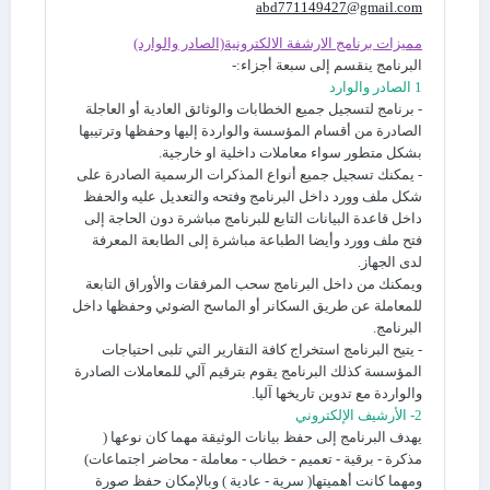
abd771149427@gmail.com
مميزات برنامج الارشفة الالكترونية(الصادر والوارد)
البرنامج ينقسم إلى سبعة أجزاء:-
1 الصادر والوارد
- برنامج لتسجيل جميع الخطابات والوثائق العادية أو العاجلة
الصادرة من أقسام المؤسسة والواردة إليها وحفظها وترتيبها
بشكل متطور سواء معاملات داخلية او خارجية.
- يمكنك تسجيل جميع أنواع المذكرات الرسمية الصادرة على
شكل ملف وورد داخل البرنامج وفتحه والتعديل عليه والحفظ
داخل قاعدة البيانات التابع للبرنامج مباشرة دون الحاجة إلى
فتح ملف وورد وأيضا الطباعة مباشرة إلى الطابعة المعرفة
لدى الجهاز.
ويمكنك من داخل البرنامج سحب المرفقات والأوراق التابعة
للمعاملة عن طريق السكانر أو الماسح الضوئي وحفظها داخل
البرنامج.
- يتيح البرنامج استخراج كافة التقارير التي تلبى احتياجات
المؤسسة كذلك البرنامج يقوم بترقيم آلي للمعاملات الصادرة
والواردة مع تدوين تاريخها آليا.
2- الأرشيف الإلكتروني
يهدف البرنامج إلى حفظ بيانات الوثيقة مهما كان نوعها (
مذكرة - برقية - تعميم - خطاب - معاملة - محاضر اجتماعات)
ومهما كانت أهميتها( سرية - عادية ) وبالإمكان حفظ صورة