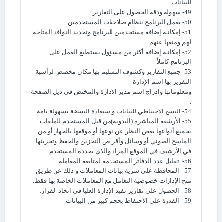
للبيانات.
49- سهولة ودقة الحصول على التقارير.
50- يعمل البرنامج بنظام صلاحيات المستخدمين
51- إمكانية إضافة مستخدمين للبرنامج وتحديد النوافذ المتاحة
لهم ومنعها عنهم
52- إمكانية إضافة أكثر من مسؤول يستطيع العمل على
البرنامج كاملاً
53- جميع التقارير وكشوف التسليم بها مكان مخصص لرأسية
التقرير بها اسم الإدارة
ومعلوماتها وادراج اسم مدير الادارة والمختص في ذيل الصفحة
.
54- النسخ الاحتياطي للبيانات واستعادة النسخة بسهولة تامة
55- الأرشفة المباشرة (اليدوية)من قبل المستخدم للملفات
بجميع أنواعها بغض النظر عن نوعها أو موقعها بالجهاز أو من
الماسح الضوئي أو وسائل وأقراص التخزين والحفظ وتخزينها
في الأرشيف في الموقع المراد والذي يحدده المستخدم.
56- تقليل عدد الدفاتر المستخدمة لمتابعة المعاملة.
57- المحافظة على سرية بيانات المعاملات و ذلك عن طريق
منح الإدارات خصوصية التعامل مع المعاملات الخاصة بها فقط.
58- الحصول على تقارير تفيد الإدارة العليا في اتخاذ القرار.
59- القدرة على الاحتفاظ بحجم كبير من البيانات.