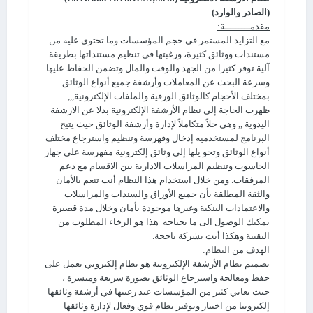
(الصادر والوارد)
مقدمـــــــــة:
مع التزايد المستمر في حجم المؤسسات وما تحتوي عليه من
مستندات ووثائق كثيرة، ورغبتها في تنظيم مستنداتها بطريقة
آلية توفر كثيرا من الجهد والوقت والمال وتضمن الحفاظ عليها
وسرعة البحث عن المعاملات وأرشفة جميع أنواع الوثائق
بمختلف الأحجام كالوثائق الورقية والملفات الإلكترونية,,,
ظهرت الحاجة إلى نظام الأرشفة الإلكترونية بدلا عن الارشفة
اليدوية ,, وهي حلاً متكاملاً لإدارة وأرشفة الوثائق حيث يتيح
البرنامج لمستخدميه إدخال وفهرسة وتنظيم واسترجاع مختلف
أنواع الوثائق وتحو يلها إلى وثائق إلكترونية مفهرسة على جهاز
الحاسوب وتنظيم المراسلات الادارية بين الاقسام مع دعم
المرفقات. ومن خلال استخدام هذا النظام أنت تنعم بالأمان
والثقة المطلقة بأن جميع الأوراق والسندات والمراسلات
والاعتمادات البنكية وغيرها موجودة بأمان وخلال مدة قصيرة
يمكنك الوصول الى ما تحتاجه هذا هو الرخاء المطلوب من
التقنية وهكذا أنت بشركة ناجحة.
الهدف من النظام:
تصميم نظام الأرشفة الإلكترونية هو نظام إلكتروني يعمل على
حفظ ومعالجة واسترجاع الوثائق بصورة سريعة وميسرة ،
حيث تعاني كثير من المؤسسات عند رغبتها في أرشفة وثائقها
إلكترونيا من اختيار وتوفير نظام قوي وفعال لإدارة وثائقها