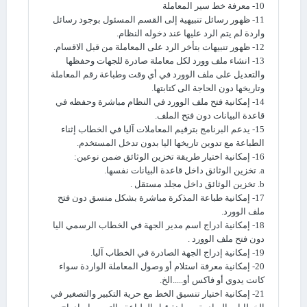
10- معرفة خط سير المعاملة
11- ظهور رسائل تنبيهية إلى القسم المسئول بوجود رسائل
واردة لم يتم الرد عليها عند دخوله النظام.
12- ظهور تنبيهات بتأخر الرد على المعاملة من قبل الاقسام.
13- انشاء ملف وورد لكل معاملة صادرة للجهات وحفظها
والتعديل على ملف الوورد في أي وقت وطباعة رقم المعاملة
وتاريخها دون الحاجة الى كتابتها.
14- إمكانية فتح ملف الوورد في النظام مباشرة وحفظه في
قاعدة البيانات دون فتح الملف.
15- يدعم البرنامج بترقيم المعاملات آليا في الخطاب إثناء
الطباعة مع تدوين تاريخها اليا بدون تدخل المستخدم.
16- إمكانية اختيار طريقة تخزين الوثائق ضمن نوعين:
a. تخزين الوثائق داخل قاعدة البيانات نفسها.
b. تخزين الوثائق داخل مجلد مستقل .
17- إمكانية طباعة المذكرة مباشرة بشكل منسق دون فتح
ملف الوورد.
18- إمكانية ادراج اسم مدير الجهة في الخطاب الرسمي اليا
دون فتح ملف الوورد .
19- إمكانية إدراج الجهة الصادرة في الخطاب آليا.
20- إمكانية معرفة استلام أو وصول المعاملة الواردة سواء
كانت يدوي أو فاكس أو.....الخ.
21- إمكانية اختيار تنسيق الخط مع حرية التكبير والتصغير في