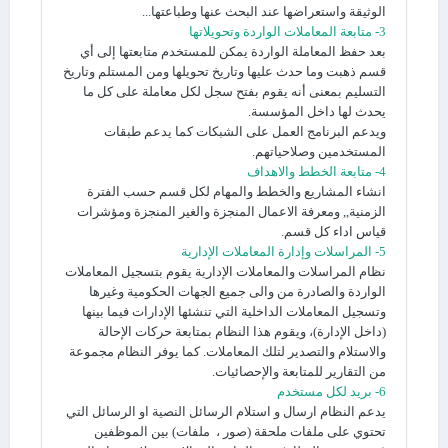
الوثيقة واستعراضها عند البحث عنها وطباعتها...
3- متابعة المعاملات الواردة وتحويلاتها
بعد حفظ المعاملة الواردة يمكن للمستخدم متابعتها إلى أي
قسم ذهبت وما حدث عليها وتاريخ تحويلها ومن المستلم وتاريخ
التسليم بمعنى أنه يقوم بفتح سجل لكل معاملة على كل ما
يحدث لها داخل المؤسسة.
ويدعم البرنامج العمل على الشبكات كما يدعم طبقات
المستخدمين وصلاحياتهم.
4- متابعة الخطط والاهداف
انشاء المشاريع والخطط والمهام لكل قسم حسب الفترة
الزمنية,, ومعرفة الاعمال المنجزة والغير المنجزة ومؤشرات
قياس اداء كل قسم.
5- المراسلات وإدارة المعاملات الإدارية
نظام المراسلات والمعاملات الإدارية يقوم بتسجيل المعاملات
الواردة والصادرة من والى جميع الجهات الحكومية وغيرها
وتسجيل المعاملات الداخلية التي تنشئها الإدارات فيما بينها
(داخل الإدارة)، ويقوم هذا النظام بمتابعة حركات الإحالة
والاستلام والتصدير لتلك المعاملات. كما يوفر النظام مجموعة
من التقارير للمتابعة والإحصائيات.
6- بريد لكل مستخدم
يدعم النظام ارسال و استلام الرسائل النصية او الرسائل التي
تحتوي على ملفات ملحقة (صور ، ملفات) بين الموظفين