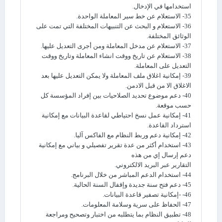
استخدامها في الإدخال.
35- الاستعلام عن خط سير المعاملة الواحدة.
36- الاستعلام و البحث عن التنبيهات المختلفة التي تمت على
الوثائق المختلفة.
37- الاستعلام عن مدخل المعاملة ومن أجرى التعديل عليها.
38- الاستعلام عن تاريخ ووقت انشاء المعاملة وتاريخ ووقت
التعديل على المعاملة.
39- إمكانية اغلاق ملف المعاملة ولا يمكن التعديل عليها بعد
الاغلاق الا من قبل الادمن.
40- دعم موضوع تحديد الصلاحيات بين إفراد المؤسسة كل
حسب موقعة.
41- إمكانية عمل نسخ احتياطي لقاعدة البيانات مع إمكانية
استرداد القاعدة.
42- إمكانية دعم وربط النظام مع الفاكس آليا.
43- استخدام أكثر من عدة تقرير تفصيلي و بياني مع إمكانية
دعم إرسال إي من هذه
التقارير عبر البريد الالكتروني.
44- استخدام الدعم المباشر من خلال البرنامج.
45- دعم فتح سنة جديدة وإقفال السنة الحالية.
46- -إمكانية تصفير قاعدة البيانات.
47- الحفاظ على سرية وسلامة المعلومات.
48- تطبيق النظام بما يتطلبه من اختبار وتصحيح ومراجعة