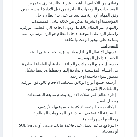
وتعاني من التكاليف الباهظة لشراء نظام تجاري, و تمرير
المستندات والتوجيهات الصادرة من قبل الادارة للمستخدمين
وفق المهام الإدارية مما يساعد علي بناء نظام داخل
المؤسسة أو الشركة يمكن من خلاله تبادل المستندات
والمهام عبر النظام بالكامل ودون الحاجة الي التعامل الورقي.
واعتبار الرد على التوجيه داخل النظام هو الرد الرسمي,, مما
يساعد على توفير الوقت والتكلفة.
المميزات:
- تسهيل الانتقال الى ادارة بلا اوراق والحفاظ على البيئة
الخضراء داخل المؤسسة.
- تسجيل جميع المعاملات والوثائق العادية أو العاجلة الصادرة
من أقسام المؤسسة والواردة إليها وحفظها وترتيبها بشكل
متطور سواء داخلية او خارجية.
- أرشفة جميع أنواع الوثائق بمختلف الأحجام كالوثائق الورقية
والملفات الإلكترونية.
- إدارة نظام المراسلات الإدارية بنظام متابعة المستندات
ومسار العمل.
- امكانية ربط الوثيقة الإلكترونية بموقعها بالأرشيف.
- السرعة الفائقة في البحث عن المعلومات المطلوبة
ومعالجتها بسهولة تامة.
- البرنامج يدعم العمل على قاعدة بيانات oracle أو SQL Server
أو Access.