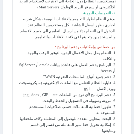
(مستخدمين النظام) دون الحاجة الى الانترنت لاستخدام البريد
الالكتروني او سيرفر للبريد الاوتلوك. (Mail Server)
7- التعميمات اليومية
يدعم النظام اظهار التعاميم والاعلانات اليومية بشكل شريط
اخباري يظهر اسفل الشاشة لكل مستخدمين النظام عند
الدخول الى النظام بدلا من ارسال التعاميم الى جميع الاقسام
والمستخدمين وتعليقها في لائحة الاعلانات والتعاميم.
من خصائص وإمكانيات ودعم البرنامج :
1- النظام يحل محل الأعمال اليدوية لتوفير الوقت والجهد
والتكلفة.
2- البرنامج يدعم العمل على قاعدة بيانات oracle أو SqlServer
أو Access.
3- دعم جميع أنواع الماسحات الضوئية TWAIN.
4- قابلية النظام للتعامل مع الملفات الإلكترونية (مايكروسوفت
وورد, اكسل ...... الخ(
5- دعم البرنامج لأي نوع من الملفات:jpg , docx , GIF ... etc.
6- مرونة وسهولة في التسجيل والحفظ والبحث.
7- ظهور احصائية المعاملات حسب صلاحيات المستخدم
الممنوحة له.
8- البحث بمعايير متعددة للوصول إلى المعاملة وكافة ملحقاتها
9- إمكانية تحويل خط سير المعاملة من قسم إلى قسم
ومتابعتها