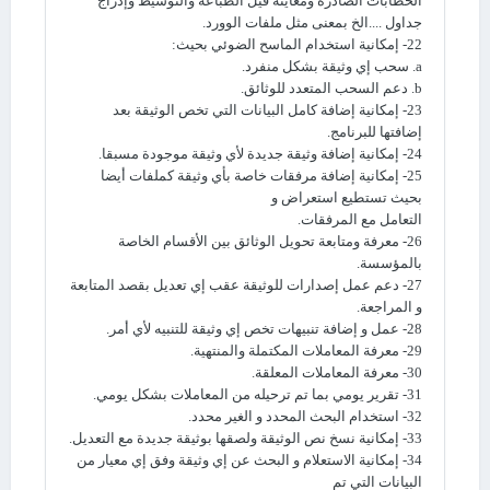
الخطابات الصادرة ومعاينة قيل الطباعة والتوسيط وإدراج
جداول ....الخ بمعنى مثل ملفات الوورد.
22- إمكانية استخدام الماسح الضوئي بحيث:
a. سحب إي وثيقة بشكل منفرد.
b. دعم السحب المتعدد للوثائق.
23- إمكانية إضافة كامل البيانات التي تخص الوثيقة بعد
إضافتها للبرنامج.
24- إمكانية إضافة وثيقة جديدة لأي وثيقة موجودة مسبقا.
25- إمكانية إضافة مرفقات خاصة بأي وثيقة كملفات أيضا
بحيث تستطيع استعراض و
التعامل مع المرفقات.
26- معرفة ومتابعة تحويل الوثائق بين الأقسام الخاصة
بالمؤسسة.
27- دعم عمل إصدارات للوثيقة عقب إي تعديل بقصد المتابعة
و المراجعة.
28- عمل و إضافة تنبيهات تخص إي وثيقة للتنبيه لأي أمر.
29- معرفة المعاملات المكتملة والمنتهية.
30- معرفة المعاملات المعلقة.
31- تقرير يومي بما تم ترحيله من المعاملات بشكل يومي.
32- استخدام البحث المحدد و الغير محدد.
33- إمكانية نسخ نص الوثيقة ولصقها بوثيقة جديدة مع التعديل.
34- إمكانية الاستعلام و البحث عن إي وثيقة وفق إي معيار من
البيانات التي تم