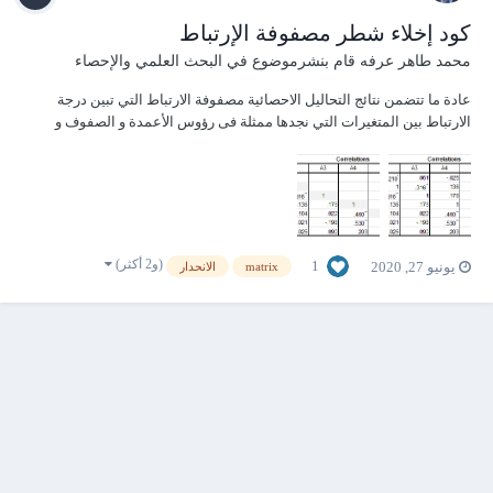
كود إخلاء شطر مصفوفة الإرتباط
محمد طاهر عرفه
قام بنشرموضوع في
البحث العلمي والإحصاء
عادة ما تتضمن نتائج التحاليل الاحصائية مصفوفة الارتباط التي تبين درجة
الارتباط بين المتغيرات التي نجدها ممثلة فى رؤوس الأعمدة و الصفوف و
تكون هذه المصفوفة صعبة القراءة اذا تركت دون تنقيح ، و أحد خطوات التنقيح
المتعارف عليها هو مسح محتوى احد شطري المصفوفة لتكون اكثر وضوحا
حيث ان الشطران يق...
(و2 أكثر)
1
يونيو 27, 2020
matrix
الانحدار