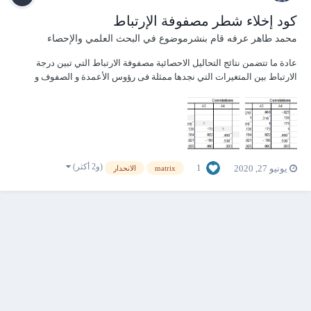
كود إخلاء شطر مصفوفة الإرتباط
محمد طاهر عرفه
قام بنشرموضوع في
البحث العلمي والإحصاء
عادة ما تتضمن نتائج التحاليل الاحصائية مصفوفة الارتباط التي تبين درجة
الارتباط بين المتغيرات التي نجدها ممثلة فى رؤوس الأعمدة و الصفوف و
تكون هذه المصفوفة صعبة القراءة اذا تركت دون تنقيح ، و أحد خطوات التنقيح
المتعارف عليها هو مسح محتوى احد شطري المصفوفة لتكون اكثر وضوحا
حيث ان الشطران يق...
(و2 أكثر)
1
يونيو 27, 2020
matrix
الانحدار