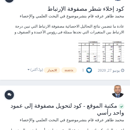
كود إخلاء شطر مصفوفة الإرتباط
محمد طاهر عرفه
قام بنشرموضوع في
البحث العلمي والإحصاء
عادة ما تتضمن نتائج التحاليل الاحصائية مصفوفة الارتباط التي تبين درجة
الارتباط بين المتغيرات التي نجدها ممثلة فى رؤوس الأعمدة و الصفوف و
تكون هذه المصفوفة صعبة القراءة اذا تركت دون تنقيح ، و أحد خطوات التنقيح
المتعارف عليها هو مسح محتوى احد شطري المصفوفة لتكون اكثر وضوحا
حيث ان الشطران يق...
(و2 أكثر)
1
يونيو 27, 2020
matrix
الانحدار
مكتبة الموقع - كود لتحويل مصفوفة إلى عمود
واحد رأسي
محمد طاهر عرفه
قام بنشرموضوع في
البحث العلمي والإحصاء