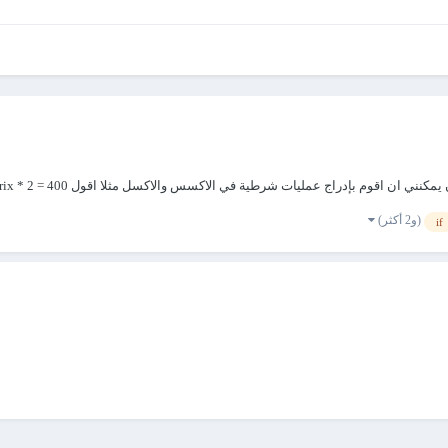
في الاكسس والاكسل مثلا اقول 400 = somme points = X prix = 5000 SI somme points > 300 alors prix * 2...
(و2 أكثر)
if