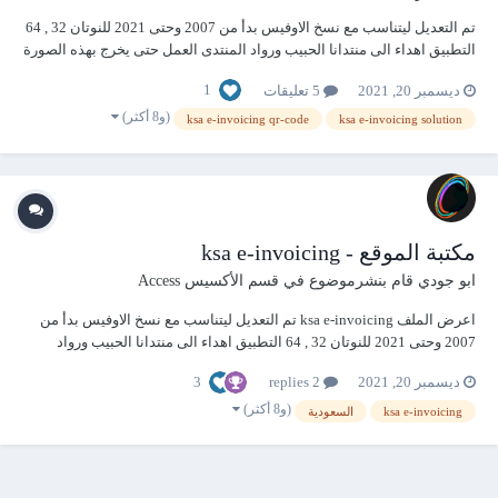
تم التعديل ليتناسب مع نسخ الاوفيس بدأ من 2007 وحتى 2021 للنوتان 32 , 64
التطبيق اهداء الى منتدانا الحبيب ورواد المنتدى العمل حتى يخرج بهذه الصورة
يعلم الله وحده الجهد المبذول به اسال الله تعالى ان يتقبل هذا العمل صدقة
1
ديسمبر 20, 2021
5 تعليقات
جارية الى ما شاء الله تعالى ms access becomes an authorized e-inv...
(و8 أكثر)
ksa e-invoicing qr-code
ksa e-invoicing solution
مكتبة الموقع - ksa e-invoicing
ابو جودي
قام بنشرموضوع في
قسم الأكسيس Access
اعرض الملف ksa e-invoicing تم التعديل ليتناسب مع نسخ الاوفيس بدأ من
2007 وحتى 2021 للنوتان 32 , 64 التطبيق اهداء الى منتدانا الحبيب ورواد
المنتدى ولكن اشهد الله تعالى ان هذا العمل مقدم لكل من يريده مجانا وعلى
3
ديسمبر 20, 2021
2 replies
سبيل الهدية لوجه الله تعالى ولا اسمح نهائيا ببيعه ال...
(و8 أكثر)
ksa e-invoicing
السعودية