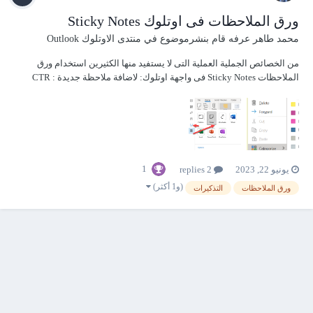
ورق الملاحظات فى اوتلوك Sticky Notes
محمد طاهر عرفه
قام بنشرموضوع في
منتدى الاوتلوك Outlook
من الخصائص الجملية العملية التى لا يستفيد منها الكثيرين استخدام ورق
الملاحظات Sticky Notes فى واجهة اوتلوك: لاضافة ملاحظة جديدة : CTR
+SHFT + N يمكنك تجريك الملاحظة لاي مكان على الشاشة كما يمكنك
تصنيفها بحسب المجموعات و حفظها كما يمكنك استرجاع الملاحظات ال...
1
يونيو 22, 2023
2 replies
(و1 أكثر)
ورق الملاحظات
التذكيرات