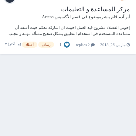
مركز المساعدة و التعليمات
أبو آدم
قام بنشرموضوع في
قسم الأكسيس Access
إخوتي الفضلاء مشروع قيد العمل احببت ان اشاركه معكم حيث أعتقد أن
مساعدة المستخدم في استخدام التطبيق بشكل صحيح مسألة مهمة و نتجنب
من خلال ذلك كثيرا من المشاكل كما انني أعتقد ان الاشكال المتكررة من
(و1 أكثر)
1
مارس 26, 2018
2 replies
رسائل
أخطاء
التنبيهات كرسائل التنبيه ( صندوق الرسائل ) تصبح روتينية لدى المستخدم حتى
لا يعود مكترثا به...